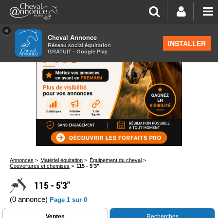
×
Cheval Annonce
INSTALLER
Réseau social équitation
GRATUIT - Google Play
Annonces
>
Matériel équitation
>
Équipement du cheval
>
Couvertures et chemises
>
115 - 5'3"
115 - 5'3"
(0 annonce)
Page 1 sur 0
Ventes
Recherches