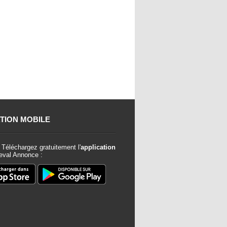
TION MOBILE
Téléchargez gratuitement l'
application
val Annonce :