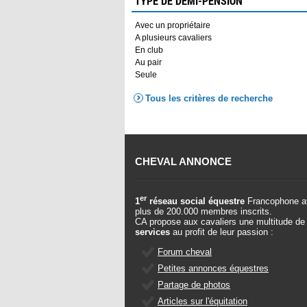
TYPE DE DEMI-PENSION
Avec un propriétaire
A plusieurs cavaliers
En club
Au pair
Seule
Tous les critères de recherche
CHEVAL ANNONCE
er
1
réseau social équestre
Francophone a
plus de 200.000 membres inscrits.
CA propose aux cavaliers une multitude de
services
au profit de leur passion :
Forum cheval
Petites annonces équestres
Partage de photos
Articles sur l'équitation