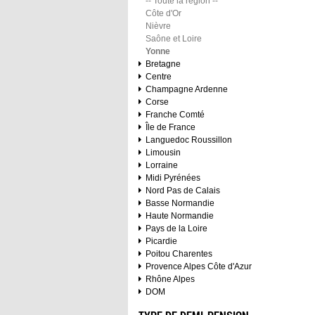
-- Toute la région --
Côte d'Or
Nièvre
Saône et Loire
Yonne
Bretagne
Centre
Champagne Ardenne
Corse
Franche Comté
Île de France
Languedoc Roussillon
Limousin
Lorraine
Midi Pyrénées
Nord Pas de Calais
Basse Normandie
Haute Normandie
Pays de la Loire
Picardie
Poitou Charentes
Provence Alpes Côte d'Azur
Rhône Alpes
DOM