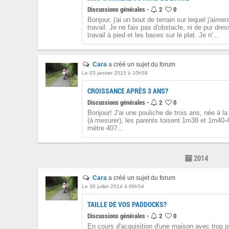
Discussions générales -
2
0
Bonjour, j'ai un bout de terrain sur lequel j'aime
travail. Je ne fais pas d'obstacle, ni de pur dre
travail à pied et les bases sur le plat. Je n'...
Cara
a créé un sujet du forum
Le 03 janvier 2015 à 10h59
CROISSANCE APRÈS 3 ANS?
Discussions générales -
2
0
Bonjour! J'ai une pouliche de trois ans, née à l
(à mesurer), les parents toisent 1m38 et 1m40-42,
mètre 40?...
2014
Cara
a créé un sujet du forum
Le 30 juillet 2014 à 06h54
TAILLE DE VOS PADDOCKS?
Discussions générales -
2
0
En cours d'acquisition d'une maison avec trop p