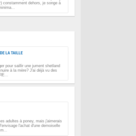
rer) constamment dehors, je songe à
minima...
DE LA TAILLE
ger pour saillir une jument shetland
nuire à la mère? J'ai déjà vu des
RE...
 les adultes à poney, mais j'aimerais
'envisage l'achat d'une demoiselle
cm...