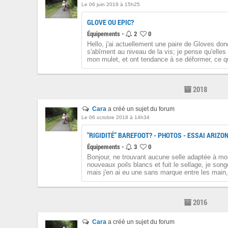
Le 06 juin 2019 à 15h25
GLOVE OU EPIC?
Équipements -
2
0
Hello, j'ai actuellement une paire de Gloves don
s'abîment au niveau de la vis; je pense qu'elles
mon mulet, et ont tendance à se déformer, ce qu
2018
Cara
a créé un sujet du forum
Le 06 octobre 2018 à 14h34
"RIGIDITÉ" BAREFOOT? - PHOTOS - ESSAI ARIZO
Équipements -
3
0
Bonjour, ne trouvant aucune selle adaptée à mon
nouveaux poils blancs et fuit le sellage, je son
mais j'en ai eu une sans marque entre les main, 
2016
Cara
a créé un sujet du forum