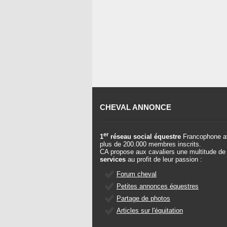
CHEVAL ANNONCE
er
1
réseau social équestre
Francophone a
plus de 200.000 membres inscrits.
CA propose aux cavaliers une multitude de
services
au profit de leur passion :
Forum cheval
Petites annonces équestres
Partage de photos
Articles sur l'équitation