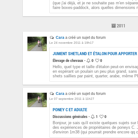
(que j'ai déjà, et je ne souhaite pas m'en sépa
faire boxes-paddock, alors quelles dimensions 
2011
Cara
a créé un sujet du forum
Le 24 novembre 2011 à 19h17
JUMENT SHETLAND ET ÉTALON POUR APPORTER 
Élevage de chevaux -
0
0
Hello, quel type et taille d'étalon peut-on envisa
en espérant un poulain un peu plus grand, sans 
shets saillies par paint, quarter, arabe, même P
Cara
a créé un sujet du forum
Le 07 septembre 2011 à 11h27
PONEY C ET ADULTE
Discussions générales -
1
0
Bonjour, je sais qu'il existe quelques sujets sur
des expériences de propriétaires de poneys C. J
d'environ 1m38 (qui pourrait prendre encore qq 