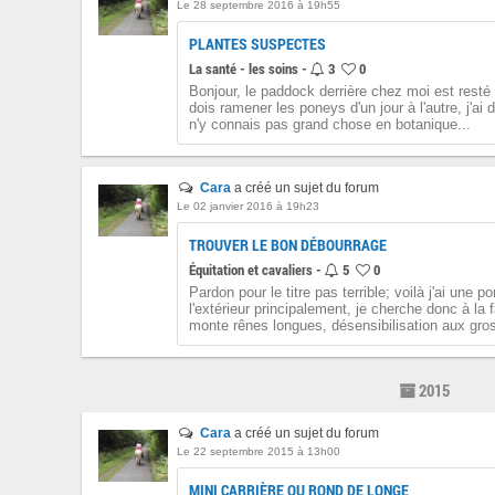
Le 28 septembre 2016 à 19h55
PLANTES SUSPECTES
La santé - les soins -
3
0
Bonjour, le paddock derrière chez moi est resté 
dois ramener les poneys d'un jour à l'autre, j'ai do
n'y connais pas grand chose en botanique...
Cara
a créé un sujet du forum
Le 02 janvier 2016 à 19h23
TROUVER LE BON DÉBOURRAGE
Équitation et cavaliers -
5
0
Pardon pour le titre pas terrible; voilà j'ai une p
l'extérieur principalement, je cherche donc à la
monte rênes longues, désensibilisation aux gros
2015
Cara
a créé un sujet du forum
Le 22 septembre 2015 à 13h00
MINI CARRIÈRE OU ROND DE LONGE