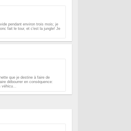
vide pendant environ trois mois; je
nc fait le tour, et c'est la jungle! Je
onette que je destine à faire de
 faire débourrer en conséquence:
 véhicu...