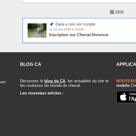
2008
Cara
a créé son compte
Le 16 mai 2008 à 14h08
Inscription sur Cheval Annonce
BLOG CA
APPLICA
Découvrez le
blog de CA
, les actualités du site et
NOUVEAU
vec
les coulisses du monde du cheval.
mobile
Che
Les nouveaux articles :