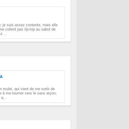
c je suis assez contente, mais elle
 ne collent pas tip-top au sabot de
i ...
NA
 mulet, qui vient de me sortir de
ge à me tourner vers le sans arçon;
q...