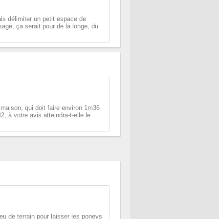
rais délimiter un petit espace de
ssage, ça serait pour de la longe, du
a maison, qui doit faire environ 1m36
 à votre avis atteindra-t-elle le
eu de terrain pour laisser les poneys