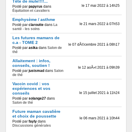
Tête de mule!!!!...
le 17 mai 2022 à 14h25
Posté par
papyrus
dans
Équitation et cavaliers
Emphysème / asthme
le 21 mars 2022 à 07h53
Posté par
claroutte
dans
La
santé - les soins
Les futures mamans de
c.a - TOME 2
le 07 dÃ©cembre 2021 à 08h17
Posté par
asika
dans
Salon de
thé
Allaitement : infos,
conseils, soutien !
le 12 aoÃ»t 2021 à 09h39
Posté par
justsmad
dans
Salon
de thé
Vaccin covid : vos
expériences et vos
conseils
le 15 juillet 2021 à 11h24
Posté par
solange27
dans
Salon de thé
Future maman cavalière
et choix de poussette
le 06 mars 2021 à 10h44
Posté par
fayly
dans
Discussions générales