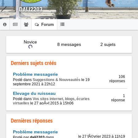
DALI2203
Forum
Novice
8 messages
2 sujets
Derniers sujets créés
Problème messagerie
106
Posté dans
Suggestions & Nouveautés
le 19
réponses
septembre 2021 à 22h12
Elevage du ruisseau
1
Posté dans
Vos sites internet, blogs, écuries
réponse
virtuelles
le 27 aoÃ»t 2015 à 15h06
Dernières réponses
Problème messagerie
le 27 fÃ©vrier 2023 à 11h19
Posté par
dali2203
dans