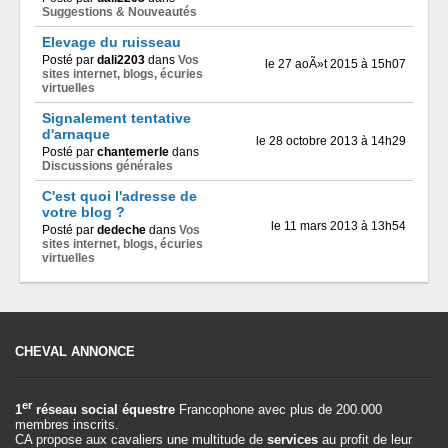
Suggestions & Nouveautés
Elevage du ruisseau
Posté par
dali2203
dans
Vos
le 27 aoÃ»t 2015 à 15h07
sites internet, blogs, écuries
virtuelles
Signalement tentative
d'arnaque
le 28 octobre 2013 à 14h29
Posté par
chantemerle
dans
Discussions générales
C'est quoi l'adresse de
votre blog ?
le 11 mars 2013 à 13h54
Posté par
dedeche
dans
Vos
sites internet, blogs, écuries
virtuelles
CHEVAL ANNONCE
er
1
réseau social équestre
Francophone avec plus de 200.000
membres inscrits.
CA propose aux cavaliers une multitude de
services
au profit de leur