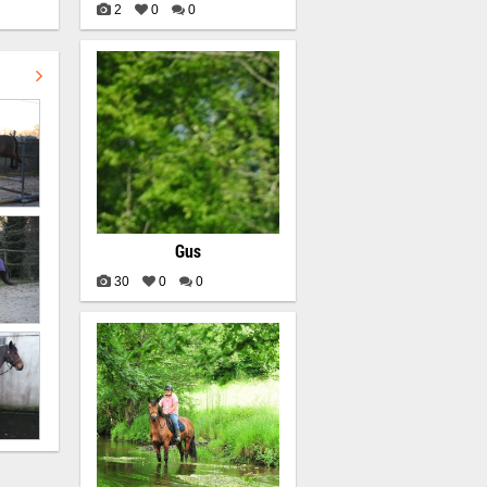
2
0
0
Gus
30
0
0