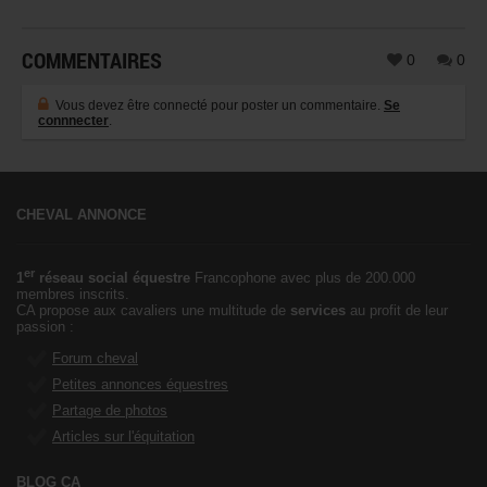
COMMENTAIRES
0
0
Vous devez être connecté pour poster un commentaire.
Se
connnecter
.
CHEVAL ANNONCE
er
1
réseau social équestre
Francophone avec plus de 200.000
membres inscrits.
CA propose aux cavaliers une multitude de
services
au profit de leur
passion :
Forum cheval
Petites annonces équestres
Partage de photos
Articles sur l'équitation
BLOG CA