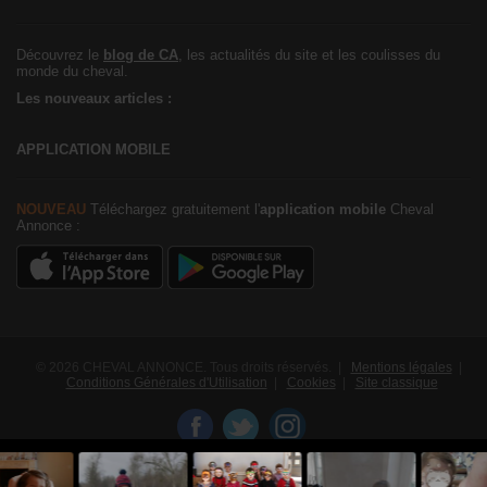
Découvrez le
blog de CA
, les actualités du site et les coulisses du
monde du cheval.
Les nouveaux articles :
APPLICATION MOBILE
NOUVEAU
Téléchargez gratuitement l'
application mobile
Cheval
Annonce :
© 2026 CHEVAL ANNONCE. Tous droits réservés. |
Mentions légales
|
Conditions Générales d'Utilisation
|
Cookies
|
Site classique