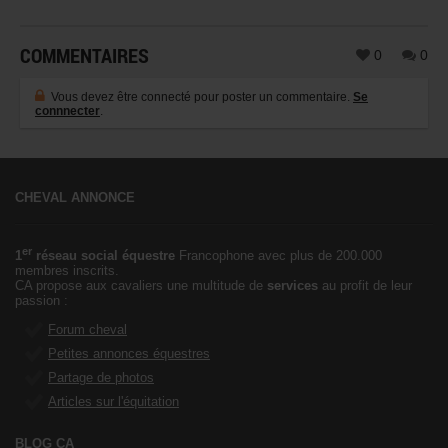
COMMENTAIRES
0
0
Vous devez être connecté pour poster un commentaire.
Se
connnecter
.
CHEVAL ANNONCE
er
1
réseau social équestre
Francophone avec plus de 200.000
membres inscrits.
CA propose aux cavaliers une multitude de
services
au profit de leur
passion :
Forum cheval
Petites annonces équestres
Partage de photos
Articles sur l'équitation
BLOG CA