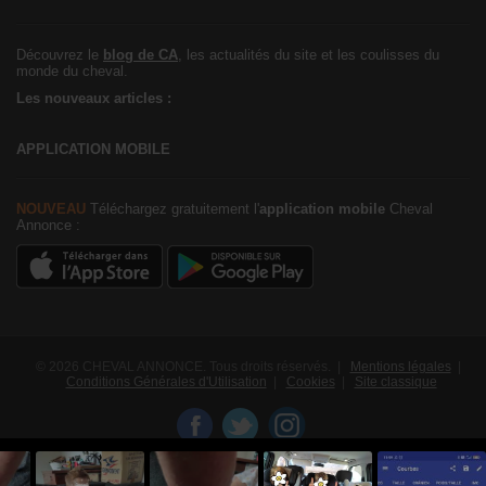
Découvrez le
blog de CA
, les actualités du site et les coulisses du
monde du cheval.
Les nouveaux articles :
APPLICATION MOBILE
NOUVEAU
Téléchargez gratuitement l'
application mobile
Cheval
Annonce :
© 2026 CHEVAL ANNONCE. Tous droits réservés. |
Mentions légales
|
Conditions Générales d'Utilisation
|
Cookies
|
Site classique