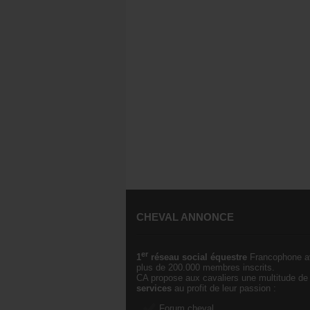
CHEVAL ANNONCE
er
1
réseau social équestre
Francophone a
plus de 200.000 membres inscrits.
CA propose aux cavaliers une multitude de
services
au profit de leur passion :
Forum cheval