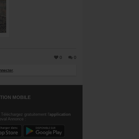
0
0
nnecter
.
TION MOBILE
Téléchargez gratuitement l'
application
val Annonce :