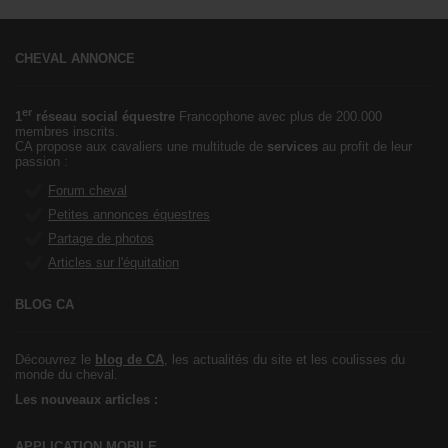
CHEVAL ANNONCE
er
1
réseau social équestre
Francophone avec plus de 200.000
membres inscrits.
CA propose aux cavaliers une multitude de
services
au profit de leur
passion :
Forum cheval
Petites annonces équestres
Partage de photos
Articles sur l'équitation
BLOG CA
Découvrez le
blog de CA
, les actualités du site et les coulisses du
monde du cheval.
Les nouveaux articles :
APPLICATION MOBILE