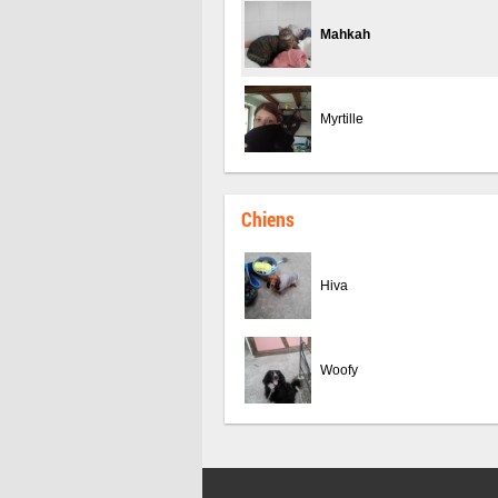
Mahkah
Myrtille
Chiens
Hiva
Woofy