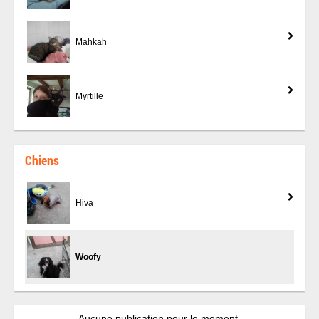
Mahkah
Myrtille
Chiens
Hiva
Woofy
Aucune publication pour le moment.