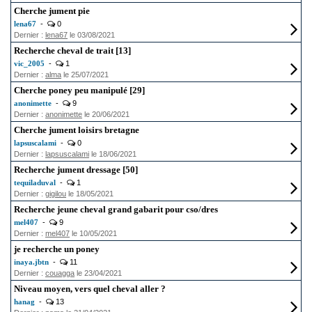
Cherche jument pie
lena67
-
0
Dernier :
lena67
le 03/08/2021
Recherche cheval de trait [13]
vic_2005
-
1
Dernier :
alma
le 25/07/2021
Cherche poney peu manipulé [29]
anonimette
-
9
Dernier :
anonimette
le 20/06/2021
Cherche jument loisirs bretagne
lapsuscalami
-
0
Dernier :
lapsuscalami
le 18/06/2021
Recherche jument dressage [50]
tequiladuval
-
1
Dernier :
gigilou
le 18/05/2021
Recherche jeune cheval grand gabarit pour cso/dres
mel407
-
9
Dernier :
mel407
le 10/05/2021
je recherche un poney
inaya.jbtn
-
11
Dernier :
couagga
le 23/04/2021
Niveau moyen, vers quel cheval aller ?
hanag
-
13