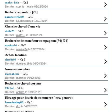
sophie_hela
-
2
Dernier :
sophie_hela
le 09/12/2024
Recherche poulain [26]
garance.frd260
-
1
Dernier :
jujudesducs
le 18/11/2024
Cherche cheval d'une vie
deldu29
-
1
Dernier :
math16
le 03/10/2024
Recherche de mon futur compagnon (74) [74]
marina74
-
2
Dernier :
marina74
le 17/07/2024
Achat/ location
charlie94
-
2
Dernier :
domipac19
le 09/04/2024
Nouveau membre
maevabeau
-
1
Dernier :
marlin
le 09/12/2023
Recherche cheval porteur
1971sd
-
4
Dernier :
antilles
le 13/11/2023
Elevage pour écurie de commerce "new generat
horse.feeling68
-
8
Dernier :
dru
le 04/07/2023
Recherche de cheval