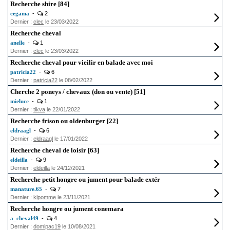
Recherche shire [84]
cegama
-
2
Dernier :
clec
le 23/03/2022
Recherche cheval
anelle
-
1
Dernier :
clec
le 23/03/2022
Recherche cheval pour vieilir en balade avec moi
patricia22
-
6
Dernier :
patricia22
le 08/02/2022
Cherche 2 poneys / chevaux (don ou vente) [51]
mieluce
-
1
Dernier :
tikva
le 22/01/2022
Recherche frison ou oldenburger [22]
eldraagl
-
6
Dernier :
eldraagl
le 17/01/2022
Recherche cheval de loisir [63]
eldeilla
-
9
Dernier :
eldeilla
le 24/12/2021
Recherche petit hongre ou jument pour balade extér
manature.65
-
7
Dernier :
klpomme
le 23/11/2021
Recherche hongre ou jument conemara
a_cheval49
-
4
Dernier :
domipac19
le 10/08/2021