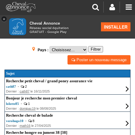
×
Cheval Annonce
Forum
>
Petites annonces
INSTALLER
Réseau social équitation
GRATUIT - Google Play
CHEVAUX DE LOISIR
Filtrer
Pays :
Poster un nouveau message
Sujet
Recherche petit cheval / grand poney assurance vie
cath87
-
2
Dernier :
cath87
le 16/11/2025
Bonjour je recherche mon premier cheval
lolotte85
-
1
Dernier :
domipac19
le 08/08/2025
Recherche cheval de balade
verohugo10
-
8
Dernier :
math16
le 27/04/2025
Recherche hongre ou jument 38 [38]