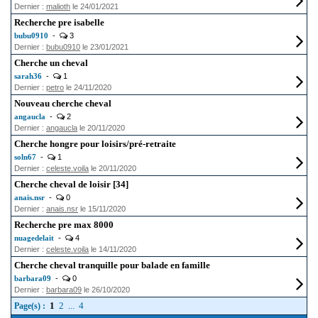
Dernier :
malioth
le 24/01/2021
Recherche pre isabelle
bubu0910
-
3
Dernier :
bubu0910
le 23/01/2021
Cherche un cheval
sarah36
-
1
Dernier :
petro
le 24/11/2020
Nouveau cherche cheval
angaucla
-
2
Dernier :
angaucla
le 20/11/2020
Cherche hongre pour loisirs/pré-retraite
soln67
-
1
Dernier :
celeste.voila
le 20/11/2020
Cherche cheval de loisir [34]
anais.nsr
-
0
Dernier :
anais.nsr
le 15/11/2020
Recherche pre max 8000
nuagedelait
-
4
Dernier :
celeste.voila
le 14/11/2020
Cherche cheval tranquille pour balade en famille
barbara09
-
0
Dernier :
barbara09
le 26/10/2020
1
2
...
4
Page(s) :