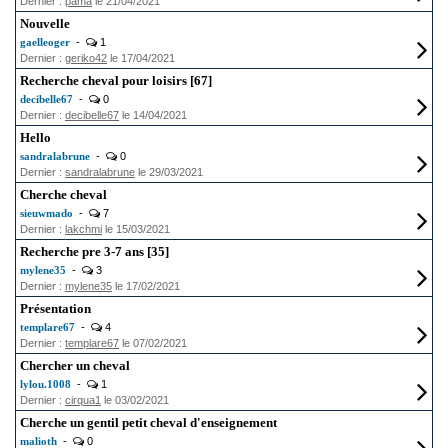
Dernier :
pama
le 21/04/2021
Nouvelle
gaelleoger
-
1
Dernier :
geriko42
le 17/04/2021
Recherche cheval pour loisirs [67]
decibelle67
-
0
Dernier :
decibelle67
le 14/04/2021
Hello
sandralabrune
-
0
Dernier :
sandralabrune
le 29/03/2021
Cherche cheval
sieuwmado
-
7
Dernier :
lakchmi
le 15/03/2021
Recherche pre 3-7 ans [35]
mylene35
-
3
Dernier :
mylene35
le 17/02/2021
Présentation
templare67
-
4
Dernier :
templare67
le 07/02/2021
Chercher un cheval
lylou.1008
-
1
Dernier :
cirqua1
le 03/02/2021
Cherche un gentil petit cheval d'enseignement
malioth
-
0