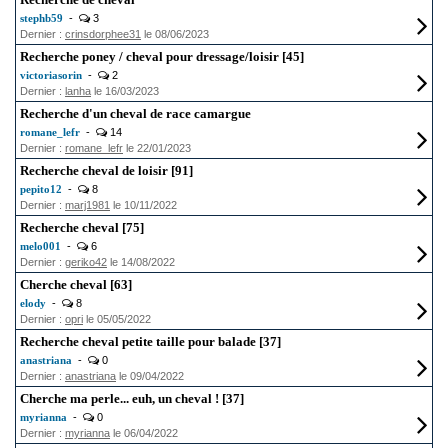
stephb59
-
3
Dernier :
crinsdorphee31
le 08/06/2023
Recherche poney / cheval pour dressage/loisir [45]
victoriasorin
-
2
Dernier :
lanha
le 16/03/2023
Recherche d'un cheval de race camargue
romane_lefr
-
14
Dernier :
romane_lefr
le 22/01/2023
Recherche cheval de loisir [91]
pepito12
-
8
Dernier :
marj1981
le 10/11/2022
Recherche cheval [75]
melo001
-
6
Dernier :
geriko42
le 14/08/2022
Cherche cheval [63]
elody
-
8
Dernier :
opri
le 05/05/2022
Recherche cheval petite taille pour balade [37]
anastriana
-
0
Dernier :
anastriana
le 09/04/2022
Cherche ma perle... euh, un cheval ! [37]
myrianna
-
0
Dernier :
myrianna
le 06/04/2022