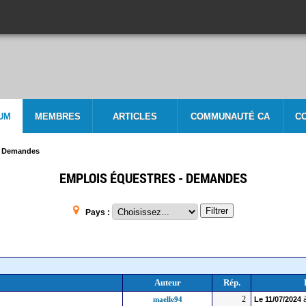
UM
MEMBRES
ARTICLES
COMMUNAUTÉ CA
C
- Demandes
EMPLOIS ÉQUESTRES - DEMANDES
Filtrer
Pays :
Auteur
Rép.
2
maelle94
Le
11/07/2024
à