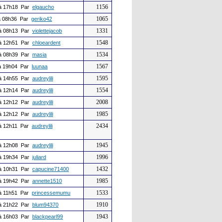
1156
à 17h18 Par
elgaucho
1065
 08h36 Par
geriko42
1331
à 08h13 Par
violettejacob
1548
à 12h51 Par
chloeardent
1534
à 08h39 Par
masia
1567
 19h04 Par
luunaa
1595
à 14h55 Par
audreylili
1554
à 12h14 Par
audreylili
2008
à 12h12 Par
audreylili
1985
à 12h12 Par
audreylili
2434
à 12h11 Par
audreylili
1945
à 12h08 Par
audreylili
1996
à 19h34 Par
juliard
1432
à 10h31 Par
capucine71400
1985
à 19h42 Par
annette1510
1533
à 11h51 Par
princessemumu
1910
à 21h22 Par
blum94370
1943
à 16h03 Par
blackpearl99