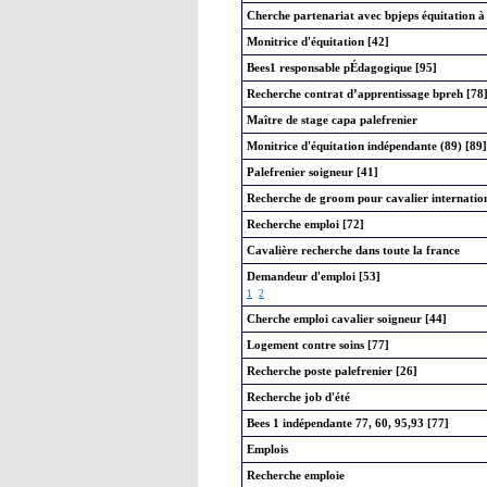
Cherche partenariat avec bpjeps équitation à
Monitrice d'équitation [42]
Bees1 responsable pÉdagogique [95]
Recherche contrat d’apprentissage bpreh [78
Maître de stage capa palefrenier
Monitrice d'équitation indépendante (89) [89]
Palefrenier soigneur [41]
Recherche de groom pour cavalier internatio
Recherche emploi [72]
Cavalière recherche dans toute la france
Demandeur d'emploi [53]
1
2
Cherche emploi cavalier soigneur [44]
Logement contre soins [77]
Recherche poste palefrenier [26]
Recherche job d'été
Bees 1 indépendante 77, 60, 95,93 [77]
Emplois
Recherche emploie