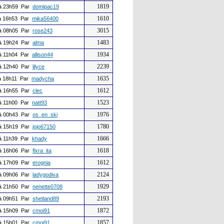
1819
à 23h59 Par
domipac19
1610
 16h53 Par
mika56400
3015
à 08h05 Par
rose243
1483
à 19h24 Par
alma
1934
à 11h04 Par
allison44
2239
à 12h40 Par
lilyce
1635
 18h11 Par
madycha
1612
à 16h55 Par
clec
1523
à 11h00 Par
natt93
1976
à 00h43 Par
os_en_ski
1780
à 15h19 Par
jojo67150
1666
à 11h39 Par
khady
1618
à 16h06 Par
flxra_ita
1612
à 17h09 Par
erognia
2124
à 09h06 Par
ladygodiva
1929
à 21h50 Par
nenette0708
2193
à 09h51 Par
shetland89
1872
à 15h09 Par
cmoi91
1857
à 15h01 Par
cmoi91