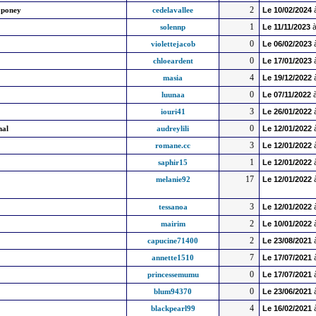
2
 poney
cedelavallee
Le
10/02/2024
1
solennp
Le
11/11/2023
à
0
violettejacob
Le
06/02/2023
0
]
chloeardent
Le
17/01/2023
4
masia
Le
19/12/2022
0
luunaa
Le
07/11/2022
à
3
iouri41
Le
26/01/2022
0
nal
audreylili
Le
12/01/2022
3
romane.cc
Le
12/01/2022
1
saphir15
Le
12/01/2022
17
melanie92
Le
12/01/2022
3
tessanoa
Le
12/01/2022
2
mairim
Le
10/01/2022
2
capucine71400
Le
23/08/2021
7
annette1510
Le
17/07/2021
0
princessemumu
Le
17/07/2021
0
blum94370
Le
23/06/2021
4
blackpearl99
Le
16/02/2021