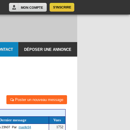
S'INSCRIRE
MON COMPTE
ONTACT
DÉPOSER UNE ANNONCE
Poster un nouveau message
Dernier message
Vues
1752
 23h07 Par
maelle94