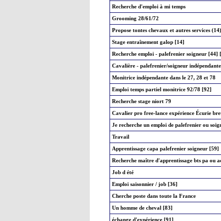
Recherche d'emploi à mi temps
Grooming 28/61/72
Propose tontes chevaux et autres services (14)
Stage entraînement galop [14]
Recherche emploi - palefrenier soigneur [44] 
Cavalière - palefrenier/soigneur indépendante
Monitrice indépendante dans le 27, 28 et 78
Emploi temps partiel monitrice 92/78 [92]
Recherche stage niort 79
Cavalier pro free-lance expérience Écurie br
Je recherche un emploi de palefrenier ou soig
Travail
Apprentissage capa palefrenier soigneur [59]
Recherche maître d'apprentissage bts pa ou a
Job d été
Emploi saisonnier / job [36]
Cherche poste dans toute la France
Un homme de cheval [83]
échange d'expérience [91]