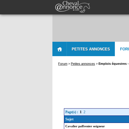
PETITES ANNONCES
FOR
Forum
>
Petites annonces
>
Emplois équestres 
1
2
Page(s) :
Sujet
Cavalier palfrenier soigneur