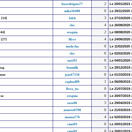
2
learodrigues77
Le
20/01/2021
0
mika56400
Le
29/11/2020
à
3
 [14]
bdch
Le
27/10/2020
4
clec
Le
26/08/2020
2
[44]
erognia
Le
08/08/2020
4
 [27]
lilyce
Le
24/06/2020
0
madycha
Le
11/02/2020
à
0
clec
Le
02/02/2020
0
natt93
Le
04/01/2020
3
etag
boumlik
Le
29/12/2019
0
neur
jojo67150
Le
01/10/2019
1
raphael09
Le
06/09/2019
0
flxra_ita
Le
21/07/2019
0
cse
erognia
Le
20/07/2019
5
zozo06
Le
29/04/2019
0
nenette0708
Le
21/03/2019
4
manon776
Le
02/03/2019
0
cmoi91
Le
20/01/2019
0
cmoi91
Le
20/01/2019