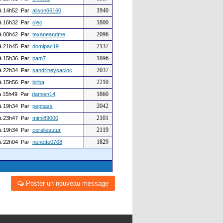
1940
à 14h52 Par
alison66160
1800
à 16h32 Par
clec
2096
à 00h42 Par
texaneandme
2137
à 21h45 Par
domipac19
1896
à 15h36 Par
pam7
2037
à 22h34 Par
sandrineysacloc
2210
à 15h56 Par
birba
1860
 15h49 Par
damien14
2042
à 19h34 Par
pepitaxx
2101
à 23h47 Par
mimi89000
2119
à 19h34 Par
coraliesutur
1829
à 22h04 Par
nenette0708
Poster un nouveau message