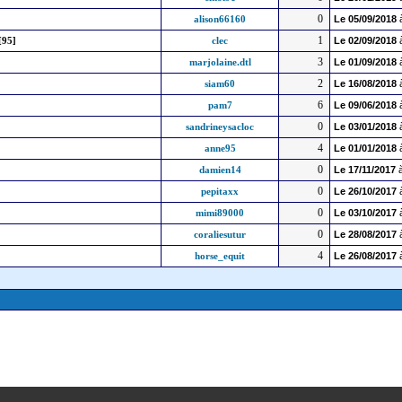
0
alison66160
Le
05/09/2018
1
[95]
clec
Le
02/09/2018
3
marjolaine.dtl
Le
01/09/2018
2
siam60
Le
16/08/2018
6
pam7
Le
09/06/2018
0
sandrineysacloc
Le
03/01/2018
4
anne95
Le
01/01/2018
0
damien14
Le
17/11/2017
à
0
pepitaxx
Le
26/10/2017
0
mimi89000
Le
03/10/2017
0
coraliesutur
Le
28/08/2017
4
horse_equit
Le
26/08/2017