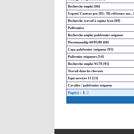
Recherche emploi [66]
Urgent! Contrat pro [95; 78] référence sur... 
Recherche travail à equita lyon [69]
Palfrenière
Recherche emploi palefrenier soigneur
Horsemanship 60/95/80 [60]
Capa palefrenier /soigneur [95]
Palfrenier soigneurs [14]
Recherche emploi 95/78 [95]
Travail dans les chevaux
Equi-services 13 [13]
Cavalier / palefrenier soigneur
1
2
Page(s) :