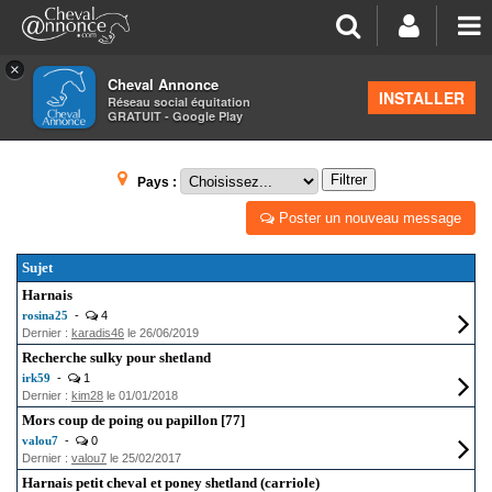
×
Cheval Annonce
Forum
>
Petites annonces
INSTALLER
Réseau social équitation
GRATUIT - Google Play
MATÉRIEL D'ATTELAGE
Filtrer
Pays :
Poster un nouveau message
Sujet
Harnais
rosina25
-
4
Dernier :
karadis46
le 26/06/2019
Recherche sulky pour shetland
irk59
-
1
Dernier :
kim28
le 01/01/2018
Mors coup de poing ou papillon [77]
valou7
-
0
Dernier :
valou7
le 25/02/2017
Harnais petit cheval et poney shetland (carriole)