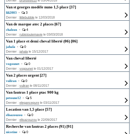
Dernier :
bruno89510
le 03/04/2018
Van st georges modèle nuno 1,5 place [37]
lili2003
-
3
Dernier :
littlebubble
le 12/03/2018
Van de marque atec 2 places [67]
chaloux
-
4
Dernier :
rubistoutemavie
le 03/03/2018
Van 1 place et demi cheval liberté (06) [06]
jahala
-
0
Dernier :
jahala
le 15/12/2017
Van cheval liberté
vogounet
-
0
Dernier :
vogounet
le 01/12/2017
Van 2 places urgent [27]
vuliran
-
0
Dernier :
vuliran
le 08/11/2017
Van fautras 1 place ptac 900 kg
petoune12
-
5
Dernier :
elegancepure
le 03/11/2017
Location van 1,5 place [57]
elisazouzou
-
0
Dernier :
elisazouzou
le 22/09/2017
Recherche van fautras 2 places (91) [91]
nicotine
-
0