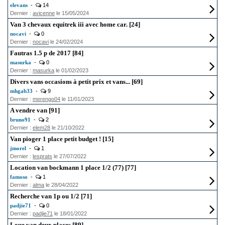
elevans
-
14
Dernier :
avicenne
le 15/05/2024
Van 3 chevaux equitrek iii avec home car. [24]
nocavi
-
0
Dernier :
nocavi
le 24/02/2024
Fautras 1.5 p de 2017 [84]
masurka
-
0
Dernier :
masurka
le 01/02/2023
Divers vans occasions à petit prix et vans... [69]
mhgab33
-
9
Dernier :
merengo04
le 11/01/2023
A vendre van [91]
bruno91
-
2
Dernier :
elem28
le 21/10/2022
Van pioger 1 place petit budget ! [15]
jmorel
-
1
Dernier :
lesprats
le 27/07/2022
Location van bockmann 1 place 1/2 (77) [77]
famoso
-
1
Dernier :
alma
le 28/04/2022
Recherche van 1p ou 1/2 [71]
padjie71
-
0
Dernier :
padjie71
le 18/01/2022
Loue van deux places [89]