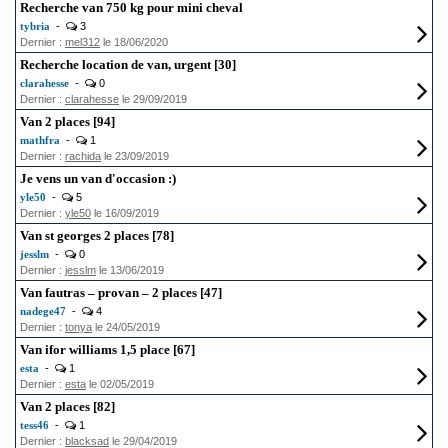
Recherche van 750 kg pour mini cheval
tybria
-
3
Dernier :
mel312
le 18/06/2020
Recherche location de van, urgent [30]
clarahesse
-
0
Dernier :
clarahesse
le 29/09/2019
Van 2 places [94]
mathfra
-
1
Dernier :
rachida
le 23/09/2019
Je vens un van d'occasion :)
yle50
-
5
Dernier :
yle50
le 16/09/2019
Van st georges 2 places [78]
jesslm
-
0
Dernier :
jesslm
le 13/06/2019
Van fautras – provan – 2 places [47]
nadege47
-
4
Dernier :
tonya
le 24/05/2019
Van ifor williams 1,5 place [67]
esta
-
1
Dernier :
esta
le 02/05/2019
Van 2 places [82]
tess46
-
1
Dernier :
blacksad
le 29/04/2019