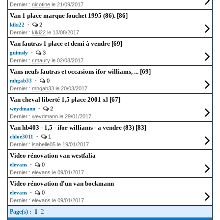
Dernier :
nicotine
le 21/09/2017
Van 1 place marque fouchet 1995 (86). [86]
kiki22
-
2
Dernier :
kiki22
le 13/08/2017
Van fautras 1 place et demi à vendre [69]
guimsly
-
3
Dernier :
r.maury
le 02/08/2017
Vans neufs fautras et occasions ifor williams, ... [69]
mhgab33
-
0
Dernier :
mhgab33
le 20/03/2017
Van cheval liberté 1,5 place 2001 xl [67]
weydmann
-
2
Dernier :
weydmann
le 29/01/2017
Van hb403 - 1,5 - ifor williams - a vendre (83) [83]
chloe3011
-
1
Dernier :
isabelle05
le 19/01/2017
Video rénovation van westfalia
elevans
-
0
Dernier :
elevans
le 09/01/2017
Video rénovation d'un van bockmann
elevans
-
0
Dernier :
elevans
le 09/01/2017
1
2
Page(s) :