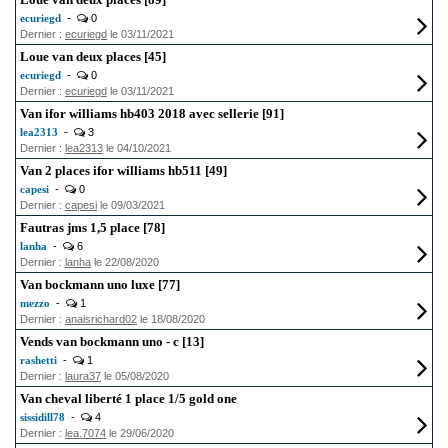
ecuriegd
-
0
Dernier :
ecuriegd
le 03/11/2021
Loue van deux places [45]
ecuriegd
-
0
Dernier :
ecuriegd
le 03/11/2021
Van ifor williams hb403 2018 avec sellerie [91]
lea2313
-
3
Dernier :
lea2313
le 04/10/2021
Van 2 places ifor williams hb511 [49]
capesi
-
0
Dernier :
capesi
le 09/03/2021
Fautras jms 1,5 place [78]
lanha
-
6
Dernier :
lanha
le 22/08/2020
Van bockmann uno luxe [77]
mezzo
-
1
Dernier :
anaisrichard02
le 18/08/2020
Vends van bockmann uno - c [13]
rashetti
-
1
Dernier :
laura37
le 05/08/2020
Van cheval liberté 1 place 1/5 gold one
sissidill78
-
4
Dernier :
lea.7074
le 29/06/2020