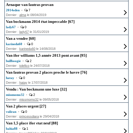
Arnaque van fautras provan
2014eden
-
7
Dernier :
alma
le 08/04/2019
Van bockmann 2014 état impeccable [67]
lady67
-
0
Dernier :
lady67
le 31/01/2019
Van a vendre [60]
karinedu60
-
0
Dernier :
karinedu60
le 14/08/2018
Van ifor williams 1,5 année 2013 pont avant [95]
bullboogie
-
2
Dernier :
tolefico
le 24/07/2018
Van fautras provan 2 places proche le havre [76]
hatay
-
0
Dernier :
hatay
le 17/07/2018
Vendu : Van bockmann uno luxe [32]
missmomo32
-
2
Dernier :
missmomo32
le 09/05/2018
Van 2 places urgent [27]
vuliran
-
0
Dernier :
princessdiara
le 29/04/2018
Van 1,5 place ifor etat neuf [88]
bahia88
-
1