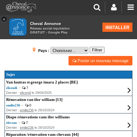
×
Cheval Annonce
Forum
>
Petites annonces
INSTALLER
Réseau social équitation
GRATUIT - Google Play
VANS CHEVAUX
Filtrer
Pays :
Poster un nouveau message
Sujet
Van fautras st george imara 2 places [BE]
elicendi
-
7
Dernier :
elicendi
le 29/04/2025
Rénovation van ifor william [13]
emilie236
-
0
Dernier :
emilie236
le 29/10/2024
Diapo rénovations vans ifor williams
elevans
-
7
Dernier :
emilie236
le 29/10/2024
Réparation /rénovation vans chevaux [44]