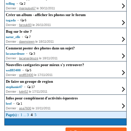
tolling
-
2
Dernier :
marquise67
le 30/11/2011
Créer un album - afficher les photos sur le forum
tagada
-
6
Dernier :
farouk83
le 26/11/2011
Bug sur le site ?
natur_elle
-
7
Dernier :
dawnsteen
le 18/11/2011
Comment poster des photos dans un sujet?
lacanardeuze
-
3
Dernier :
lacanardeuze
le 18/11/2011
Nouvelles catégories pour mieux s'y retrouver?
wolf83400
-
5
Dernier :
wolf83400
le 17/11/2011
De faire un groupe de region
stephanie47
-
17
Dernier :
lutin52
le 17/11/2011
Infos pour complément d'activités équestres
bref
-
1
Dernier :
asa7600
le 10/11/2011
1
...
3
4
5
Page(s) :