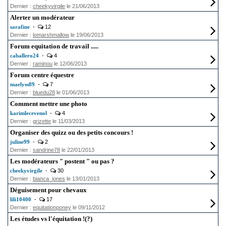
Dernier :
cheekyvirgile
le 21/06/2013
Alerter un modérateur
sarafine
-
12
Dernier :
lomarshmallow
le 19/06/2013
Forum equitation de travail .....
caballero24
-
4
Dernier :
raminou
le 12/06/2013
Forum centre équestre
maelyss89
-
7
Dernier :
bluedu28
le 01/06/2013
Comment mettre une photo
karimlecevenol
-
4
Dernier :
grizette
le 11/03/2013
Organiser des quizz ou des petits concours !
juline99
-
2
Dernier :
sandrine78
le 22/01/2013
Les modérateurs " postent " ou pas ?
cheekyvirgile
-
30
Dernier :
bianca_jones
le 13/01/2013
Déguisement pour chevaux
lili10400
-
17
Dernier :
equitationponey
le 09/11/2012
Les études vs l'équitation !(?)