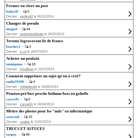
Fermer ou clore un post
bahia38
-
5
Dernier :
geriko42
le 06/11/2014
Changer de pseudo
skingirl
-
44
Dernier :
queenherblinaie
le 18/10/2014
Jerome legraverant ile de france
bouchet.f
-
2
Dernier :
k.rol
le 26/07/2014
Acheter un poulain
mimiquime
-
18
Dernier :
tysolfege
le 11/07/2014
Comment supprimer un sujet qu'on à créé?
emilie59200
-
4
Dernier :
melanierafy
le 30/05/2014
Pension pré/box proche béthune/loos en gohelle
carow91
-
0
Dernier :
carow91
le 16/04/2014
Mettre des photos pour les "nuls" en informatique
sautreuil
-
19
Dernier :
seabis
le 21/02/2014
TRUCS ET ASTUCES
tanguy
-
66