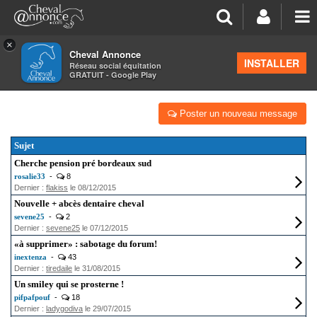
×
Cheval Annonce
Forum
INSTALLER
Réseau social équitation
GRATUIT - Google Play
SUGGESTIONS & NOUVEAUTÉS
Poster un nouveau message
Sujet
Cherche pension pré bordeaux sud
rosalie33
-
8
Dernier :
flakiss
le 08/12/2015
Nouvelle + abcès dentaire cheval
sevene25
-
2
Dernier :
sevene25
le 07/12/2015
«à supprimer» : sabotage du forum!
inextenza
-
43
Dernier :
tiredaile
le 31/08/2015
Un smiley qui se prosterne !
pifpafpouf
-
18
Dernier :
ladygodiva
le 29/07/2015