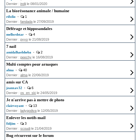
Dernier :
indji
le 08/01/2020
La biorésonance animale / humaine
rifolio
-
1
Dernier :
fandada
le 27/09/2019
Déférage et hipposandales
mellordstar
-
4
Dernier :
pyyo
le 21/08/2019
7 nail
amidalhaelsheba
-
2
Dernier :
peechy
le 16/08/2019
Multi comptes pour arnaques
alma
-
40
Dernier :
alma
le 22/06/2019
amis sur CA
jeanxav32
-
6
Dernier :
os_en_ski
le 24/05/2019
Je n'arrive pas à mettre de photo
clairvoyant
-
13
Dernier :
ladygodiva
le 12/05/2019
Enlever les notifs mail
fidjim
-
3
Dernier :
scoudi
le 21/04/2019
Bug récurrent sur le forum