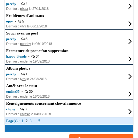
peechy
-
4
Dernier :
pikaa
le 27/11/2018
Problèmes d'animaux
opsy
-
5
Dernier :
el22
le 06/11/2018
Souci avec un post
peechy
-
5
Dernier :
peechy
le 06/10/2018
Fermeture de post et/ou suppression
happy-blonde
-
34
Dernier :
ender
le 19/09/2018
Album photos
peechy
-
1
Dernier :
lyrn
le 24/08/2018
Améliorer le trust
ondine35
-
30
Dernier :
ender
le 18/08/2018
Renseignements concernant chevalannonce
chipsy
-
8
Dernier :
chipsy
le 04/08/2018
1
2
3
...
5
Page(s) :