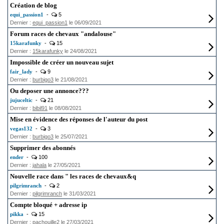
Création de blog
equi_passion1
-
5
Dernier :
equi_passion1
le 06/09/2021
Forum races de chevaux "andalouse"
15karafunky
-
15
Dernier :
15karafunky
le 24/08/2021
Impossible de créer un nouveau sujet
fair_lady
-
9
Dernier :
burbigo3
le 21/08/2021
Ou deposer une annonce???
jujuceltic
-
21
Dernier :
bibil91
le 08/08/2021
Mise en évidence des réponses de l'auteur du post
vegas132
-
3
Dernier :
burbigo3
le 25/07/2021
Supprimer des abonnés
ender
-
100
Dernier :
jahala
le 27/05/2021
Nouvelle race dans " les races de chevaux&q
pilgrimranch
-
2
Dernier :
pilgrimranch
le 31/03/2021
Compte bloqué + adresse ip
pikka
-
15
Dernier :
pachouille2
le 27/03/2021