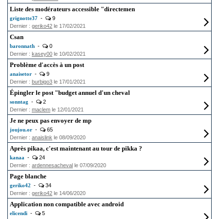
Liste des modérateurs accessible "directemen
grignotte37
-
9
Dernier :
geriko42
le 17/02/2021
Csan
baronnath
-
0
Dernier :
kasey00
le 10/02/2021
Problème d'accès à un post
anaisetor
-
9
Dernier :
burbigo3
le 17/01/2021
Épingler le post "budget annuel d'un cheval
sonntag
-
2
Dernier :
maclem
le 12/01/2021
Je ne peux pas envoyer de mp
joujou.or
-
65
Dernier :
anaislink
le 08/09/2020
Après pikaa, c'est maintenant au tour de pikka ?
kanaa
-
24
Dernier :
ardennesacheval
le 07/09/2020
Page blanche
geriko42
-
34
Dernier :
geriko42
le 14/06/2020
Application non compatible avec android
elicendi
-
5