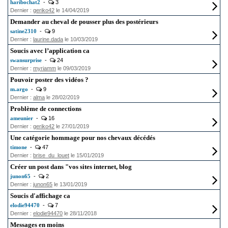
haribochat2
-
3
Dernier :
geriko42
le 14/04/2019
Demander au cheval de pousser plus des postérieurs
satine2310
-
9
Dernier :
laurine.dada
le 10/03/2019
Soucis avec l’application ca
swansurprise
-
24
Dernier :
myriamm
le 09/03/2019
Pouvoir poster des vidéos ?
m.argo
-
9
Dernier :
alma
le 28/02/2019
Problème de connections
ameunier
-
16
Dernier :
geriko42
le 27/01/2019
Une catégorie hommage pour nos chevaux décédés
timone
-
47
Dernier :
brise_du_louet
le 15/01/2019
Créer un post dans "vos sites internet, blog
junon65
-
2
Dernier :
junon65
le 13/01/2019
Soucis d'affichage ca
elodie94470
-
7
Dernier :
elodie94470
le 28/11/2018
Messages en moins