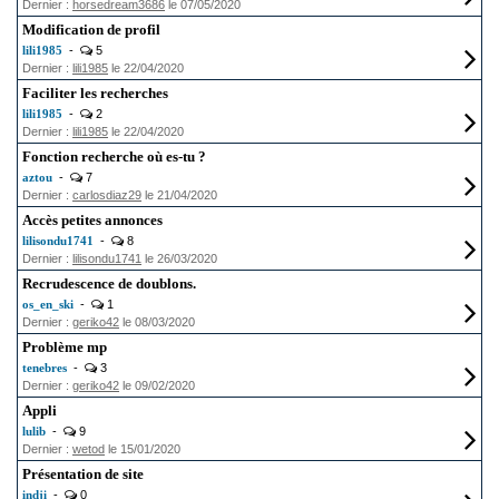
Dernier :
horsedream3686
le 07/05/2020
Modification de profil
lili1985
-
5
Dernier :
lili1985
le 22/04/2020
Faciliter les recherches
lili1985
-
2
Dernier :
lili1985
le 22/04/2020
Fonction recherche où es-tu ?
aztou
-
7
Dernier :
carlosdiaz29
le 21/04/2020
Accès petites annonces
lilisondu1741
-
8
Dernier :
lilisondu1741
le 26/03/2020
Recrudescence de doublons.
os_en_ski
-
1
Dernier :
geriko42
le 08/03/2020
Problème mp
tenebres
-
3
Dernier :
geriko42
le 09/02/2020
Appli
lulib
-
9
Dernier :
wetod
le 15/01/2020
Présentation de site
indji
-
0