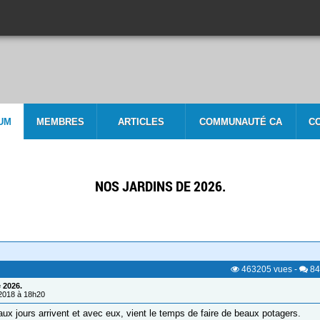
UM
MEMBRES
ARTICLES
COMMUNAUTÉ CA
C
NOS JARDINS DE 2026.
463205
vues
-
84
 2026.
/2018 à 18h20
aux jours arrivent et avec eux, vient le temps de faire de beaux potagers.