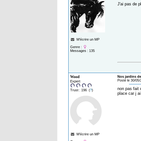
J'ai pas de p
M'écrire un MP
Genre :
Messages : 135
Wood
Nos jardins de
Posté le 30/05
Expert
non pas fait
Trust : 196 (
?
)
place car j a
M'écrire un MP