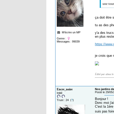
une tour
ça doit être 
tu as des ph
M'écrire un MP
y'a des trucs
en plus reste
Genre :
Messages : 99039
je crois que 
Édité par alma l
Encre_noire
Nos jardins de
Posté le 29/05
Initié
Bonjour !
Trust : 24 (
?
)
Donc moi j'ai
C'est la 1ère
suis pas foire