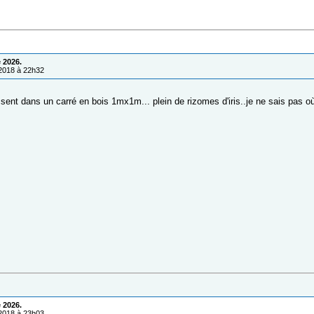
 2026.
/2018 à 22h32
sent dans un carré en bois 1mx1m... plein de rizomes d'iris..je ne sais pas où
 2026.
/2018 à 23h03