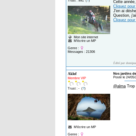
Trust : 991 (
?
)
Cette année, 
Cliquez pour 
J'en ai désh
Question, j'a
Cliquez pour 
Mon site internet
M'écrire un MP
Genre :
Messages : 21306
Édité par domipa
Aklof
Nos jardins de
Posté le 24/05
Membre VIP
@alma
Trop 
Trust : - (
?
)
M'écrire un MP
Genre :