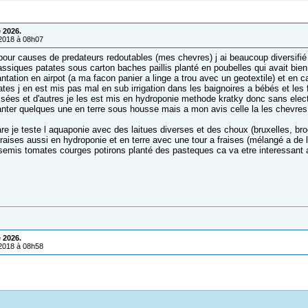
 2026.
/2018 à 08h07
pour causes de predateurs redoutables (mes chevres) j ai beaucoup diversifié
assiques patates sous carton baches paillis planté en poubelles qui avait bien
ntation en airpot (a ma facon panier a linge a trou avec un geotextile) et en 
tes j en est mis pas mal en sub irrigation dans les baignoires a bébés et les f
sées et d'autres je les est mis en hydroponie methode kratky donc sans electri
lanter quelques une en terre sous housse mais a mon avis celle la les chevres
re je teste l aquaponie avec des laitues diverses et des choux (bruxelles, br
fraises aussi en hydroponie et en terre avec une tour a fraises (mélangé a de l 
s semis tomates courges potirons planté des pasteques ca va etre interessant 
 2026.
/2018 à 08h58