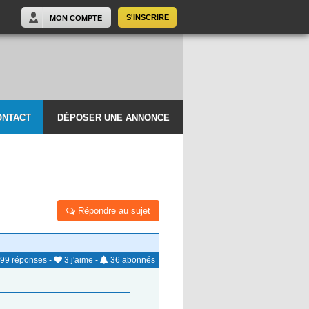
S'INSCRIRE
MON COMPTE
ONTACT
DÉPOSER UNE ANNONCE
Répondre au sujet
99
réponses
-
3
j'aime
-
36
abonnés