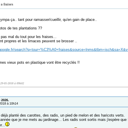
 a fraises
sympa ça.. tant pour ramasser/cueillir, qu'en gain de place..
otos de tes plantations ??
 pas mal du tout pour les fraises...
nt propres et les limaces peuvent se brosser ..
mes vieux pots en plastique vont être recyclés !!
e 29-05-2018 à 09h02
 2026.
/2018 à 10h14
 déjà planté des carottes, des radis, un pied de melon et des haricots verts.
 année que je me mets au jardinage... Les radis sont sortis mais j'espère que l
r...