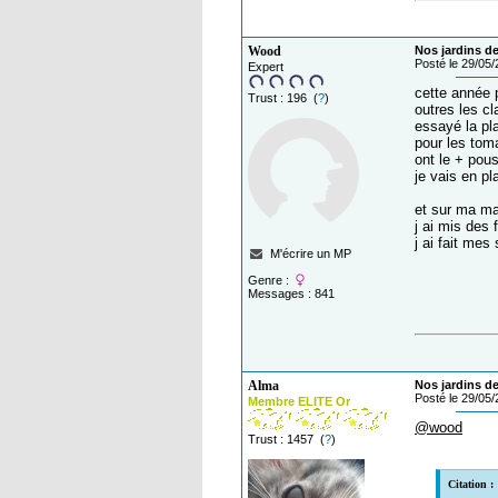
Wood
Nos jardins de
Posté le 29/05
Expert
cette année 
Trust : 196 (
?
)
outres les cl
essayé la pla
pour les toma
ont le + pous
je vais en p
et sur ma ma
j ai mis des 
j ai fait me
M'écrire un MP
Genre :
Messages : 841
Alma
Nos jardins de
Posté le 29/05
Membre ELITE Or
@wood
Trust : 1457 (
?
)
Citation :