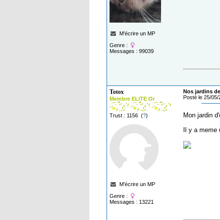
M'écrire un MP
Genre :
Messages : 99039
Totox
Nos jardins de
Posté le 25/05
Membre ELITE Or
Mon jardin d
Trust : 1156 (
?
)
Il y a meme 
M'écrire un MP
Genre :
Messages : 13221