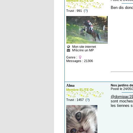
Membre ELITE Or
Ben dis donc
Trust : 991 (
?
)
Mon site internet
M'écrire un MP
Genre :
Messages : 21306
Alma
Nos jardins de
Posté le 24/05
Membre ELITE Or
@domipac1
Trust : 1457 (
?
)
sont moches 
les tiennes s