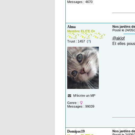
Messages : 4670
Alma
Nos jardins de
Posté le 24/05
Membre ELITE Or
@aklof
Trust : 1457 (
?
)
Et elles pous
M'écrire un MP
Genre :
Messages : 99039
Domipac19
Nos jardins de
Posté le 24/05