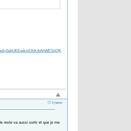
https://www.google.fr/search?q=tour+%C3%A0+fraises&source=lnms&tbm=isch&sa=X&ved=0ahUKEwjkstOtrKrbAhWEShQKHeTXA4AQ_AUICigB&biw=1169&bih=765#imgrc=Npa_FFXBQeScpM :&spf=1527577157729
0 j'aime
e reste va aussi sortir et que je me