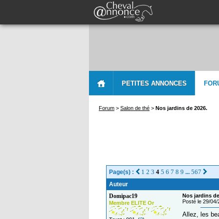
PETITES ANNONCES
FOR
Forum
>
Salon de thé
>
Nos jardins de 2026.
1
2
3
4
5
6
7
8
9
567
Page(s) :
...
Auteur
Domipac19
Nos jardins de
Posté le 29/04
Membre ELITE Or
Allez, les be