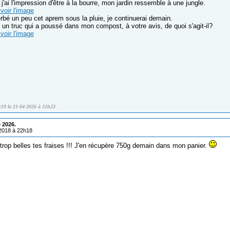
j'ai l'impression d'être à la bourre, mon jardin ressemble à une jungle.
voir l'image
erbé un peu cet aprem sous la pluie, je continuerai demain.
i un truc qui a poussé dans mon compost, à votre avis, de quoi s'agit-il?
voir l'image
c19 le 21-04-2026 à 21h23
 2026.
/2018 à 22h18
trop belles tes fraises !!! J'en récupère 750g demain dans mon panier.