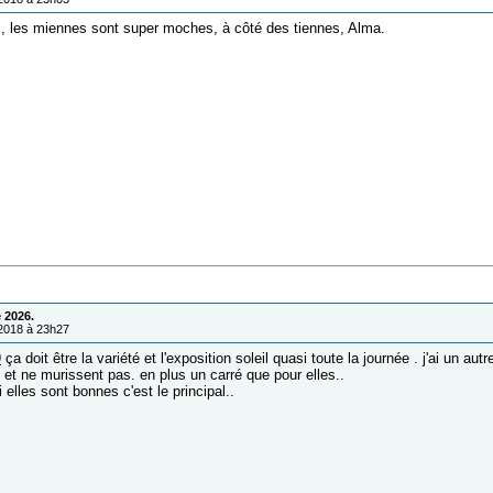
, les miennes sont super moches, à côté des tiennes, Alma.
 2026.
/2018 à 23h27
9
ça doit être la variété et l'exposition soleil quasi toute la journée . j'ai un autr
et ne murissent pas. en plus un carré que pour elles..
i elles sont bonnes c'est le principal..