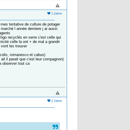
1 j'aime
 mes tentative de culture de potager
 marché l année derniere j ai aussi
cageots
rigo recyclés en serre c'est celle qui
cité celle la ont + de mal a grandir
 vont les trouver
ocolis, romanesco et cabus)
ail il parait que c'est leur compagnon)
a observer tout ca
2 j'aime