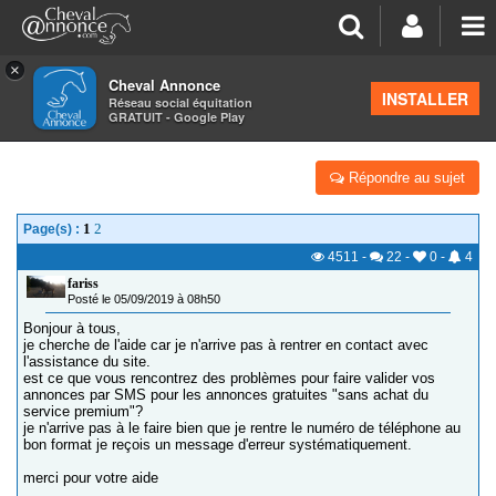
×
Cheval Annonce
Forum
>
Suggestions & Nouveautés
INSTALLER
Réseau social équitation
GRATUIT - Google Play
VALIDATION D'UNE ANNONCE
Répondre au sujet
1
2
Page(s) :
4511
-
22
-
0
-
4
fariss
Posté le 05/09/2019 à 08h50
Bonjour à tous,
je cherche de l'aide car je n'arrive pas à rentrer en contact avec
l'assistance du site.
est ce que vous rencontrez des problèmes pour faire valider vos
annonces par SMS pour les annonces gratuites "sans achat du
service premium"?
je n'arrive pas à le faire bien que je rentre le numéro de téléphone au
bon format je reçois un message d'erreur systématiquement.
merci pour votre aide