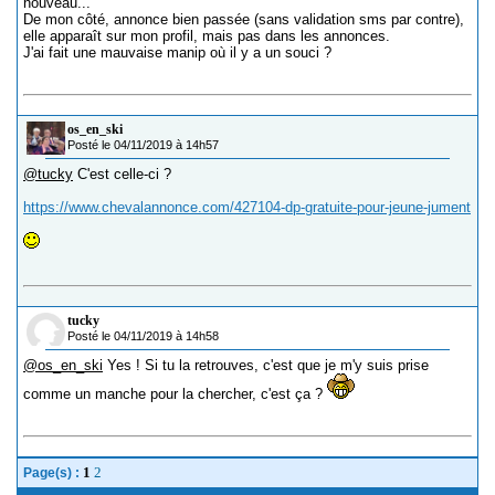
nouveau...
De mon côté, annonce bien passée (sans validation sms par contre),
elle apparaît sur mon profil, mais pas dans les annonces.
J'ai fait une mauvaise manip où il y a un souci ?
os_en_ski
Posté le 04/11/2019 à 14h57
@tucky
C'est celle-ci ?
https://www.chevalannonce.com/427104-dp-gratuite-pour-jeune-jument
tucky
Posté le 04/11/2019 à 14h58
@os_en_ski
Yes ! Si tu la retrouves, c'est que je m'y suis prise
comme un manche pour la chercher, c'est ça ?
1
2
Page(s) :