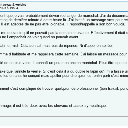
 shagyas & welshs
/2023 à 19h04
iment que je vais probablement devoir rechanger de maréchal. J'ai du décomma
eeting de dernière minute à cette heure là. J'ai laissé un message sms pour r
Il est adeptes de ne pas etre joignable. Il répond/rappelle à son bon vouloir.
 me souvenir qu'il ne pouvait pas la semaine suivante. Effectivement il était
n ne l empechait de voir quand on pouvait avant.
atin et midi. Cela sonnait mais pas de réponse. Ni d'appel en soirée.
comme d habitude et me rappellera cette semaine. J'ai laissé un message pour sa
idé de ne plus venir. Il connaît un peu mon ancien maréchal. Peut-être que ce de
vexé que j'annule la vieille. Si c'est cela il a du oublié le lapin qu'il m a laissé
c les enfants he conçoit mais apeller pour dire qu'on est enfin parti c'est mieux
ment c'est compliqué de trouver quelqu'un de professionnel (bon travail, ponct
mage, il est très doux avec les chevaux et assez sympathique.