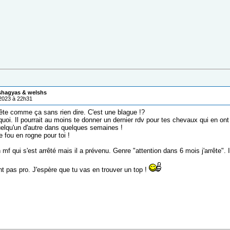
 shagyas & welshs
/2023 à 22h31
rête comme ça sans rien dire. C'est une blague !?
 quoi. Il pourrait au moins te donner un dernier rdv pour tes chevaux qui en on
uelqu'un d'autre dans quelques semaines !
 fou en rogne pour toi !
 mf qui s'est arrêté mais il a prévenu. Genre "attention dans 6 mois j'arrête". 
nt pas pro. J'espère que tu vas en trouver un top !