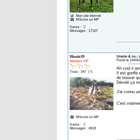
Mon site internet
M'écrire un MP
Genre :
Messages : 17107
Hisatis39
Uranie & co.:
Posté le 24/04
Membre VIP
Ah cool il ar
Trust : 347 (
?
)
Il est gonflé
de trouver q
Désolé ça me
J'ai connu un
C'est vraime
M'écrire un MP
Genre :
Messages : 4918