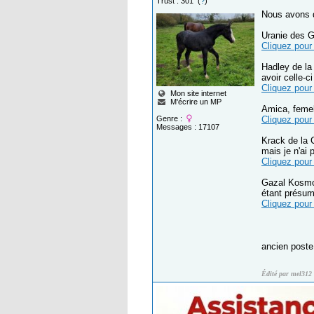
Trust : 301 (
?
)
Nous avons d
Uranie des G
Cliquez pour 
Hadley de la
avoir celle-c
Cliquez pour 
Mon site internet
M'écrire un MP
Amica, femel
Genre :
Cliquez pour 
Messages : 17107
Krack de la 
mais je n'ai 
Cliquez pour 
Gazal Kosmos
étant présumé
Cliquez pour 
ancien post
Édité par mel312 