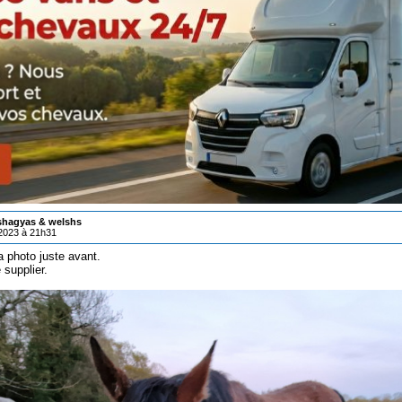
 shagyas & welshs
/2023 à 21h31
a photo juste avant.
 supplier.