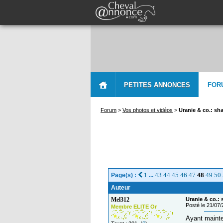
PETITES ANNONCES
FOR
Forum
>
Vos photos et vidéos
>
Uranie & co.: sh
1
43
44
45
46
47
48
49
50
Page(s) :
...
Auteur
Mel312
Uranie & co.:
Posté le 21/07
Membre ELITE Or
Ayant mainte