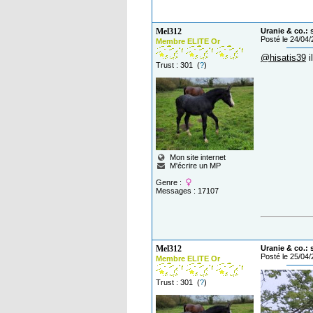
Mel312
Uranie & co.:
Posté le 24/04
Membre ELITE Or
@hisatis39
i
Trust : 301 (
?
)
Mon site internet
M'écrire un MP
Genre :
Messages : 17107
Mel312
Uranie & co.:
Posté le 25/04
Membre ELITE Or
Trust : 301 (
?
)