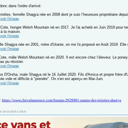
onc dans l'ordre d'arrivé:
riottes, femelle Shagya née en 2008 dont je suis l’heureuse propriétaire depu
voir l'image
 Cote, hongre Welsh Mountain né en 2017. Je l'ai acheté en Juin 2019 pour ten
i á la maison.
voir l'image
le Shagya née en 2001, mère d'Uranie, on me l'a proposé en Août 2019. Elle 
voir l'image
Cote, mâle Welsh Mountain né en 2020. Il est encore chez l’éleveur. Le poney
pas pu résister.
voir l'image
 D'Orsha, male Shagya né le 16 Juillet 2020. Fils d'Amica et propre frère d'U
e vide et difficile á "prendre". On s'en est aperçu en Mai-Juin.
voir l'image
https://www.chevalannonce.com/forums-2928981-uranie-des-griottes-shagya
e:
le 20-10-2020 à 11h31