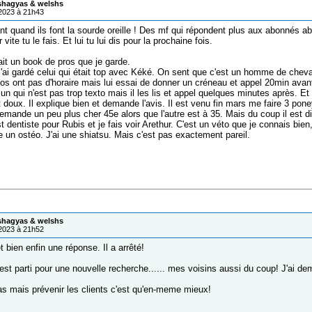
 shagyas & welshs
/2023 à 21h43
nt quand ils font la sourde oreille ! Des mf qui répondent plus aux abonnés ab
 vite tu le fais. Et lui tu lui dis pour la prochaine fois.
ait un book de pros que je garde.
'ai gardé celui qui était top avec Kéké. On sent que c'est un homme de cheval
tos ont pas d'horaire mais lui essai de donner un créneau et appel 20min avant d
 un qui n'est pas trop texto mais il les lis et appel quelques minutes après. 
t doux. Il explique bien et demande l'avis. Il est venu fin mars me faire 3 pone
demande un peu plus cher 45e alors que l'autre est à 35. Mais du coup il est 
t dentiste pour Rubis et je fais voir Arethur. C'est un véto que je connais bien
 un ostéo. J'ai une shiatsu. Mais c'est pas exactement pareil.
 shagyas & welshs
/2023 à 21h52
t bien enfin une réponse. Il a arrêté!
est parti pour une nouvelle recherche...... mes voisins aussi du coup! J'ai de
as mais prévenir les clients c'est qu'en-meme mieux!