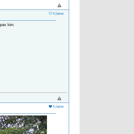
0 j'aime
pas loin.
5 j'aime