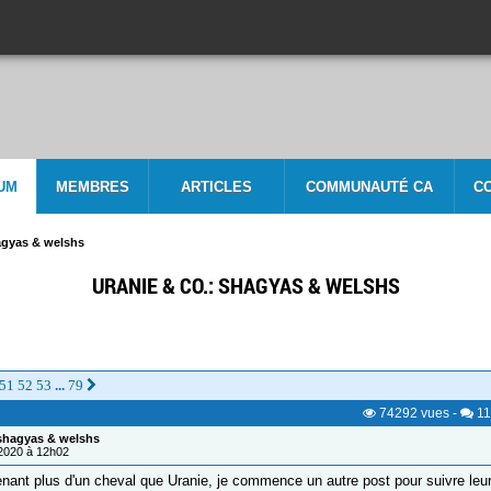
UM
MEMBRES
ARTICLES
COMMUNAUTÉ CA
C
agyas & welshs
URANIE & CO.: SHAGYAS & WELSHS
51
52
53
79
...
74292
vues
-
11
 shagyas & welshs
/2020 à 12h02
nant plus d'un cheval que Uranie, je commence un autre post pour suivre leu