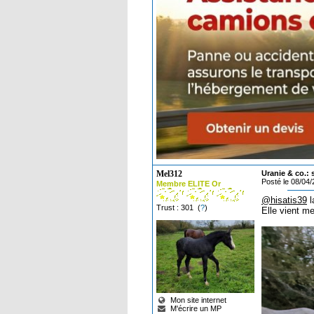
Mel312
Uranie & co.:
Posté le 08/04
Membre ELITE Or
@hisatis39
l
Trust : 301 (
?
)
Elle vient me
Mon site internet
M'écrire un MP