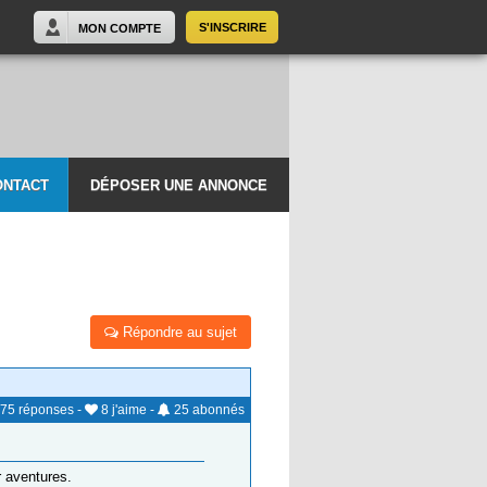
S'INSCRIRE
MON COMPTE
ONTACT
DÉPOSER UNE ANNONCE
Répondre au sujet
75
réponses
-
8
j'aime
-
25
abonnés
r aventures.