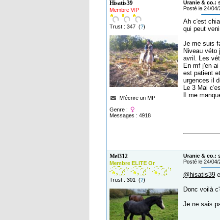
Hisatis39
Uranie & co.:
Posté le 24/04
Membre VIP
Ah c'est chia
Trust : 347 (
?
)
qui peut venir
Je me suis f
Niveau véto j
avril. Les vé
En mf j'en ai
est patient e
urgences il 
Le 3 Mai c'es
Il me manque
M'écrire un MP
Genre :
Messages : 4918
Mel312
Uranie & co.:
Posté le 24/04
Membre ELITE Or
@hisatis39
e
Trust : 301 (
?
)
Donc voilà c'
Je ne sais p