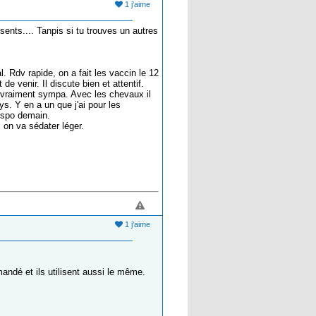
1 j'aime
sents.... Tanpis si tu trouves un autres
. Rdv rapide, on a fait les vaccin le 12
e venir. Il discute bien et attentif.
Et vraiment sympa. Avec les chevaux il
ys. Y en a un que j'ai pour les
dispo demain.
, on va sédater léger.
1 j'aime
mandé et ils utilisent aussi le même.