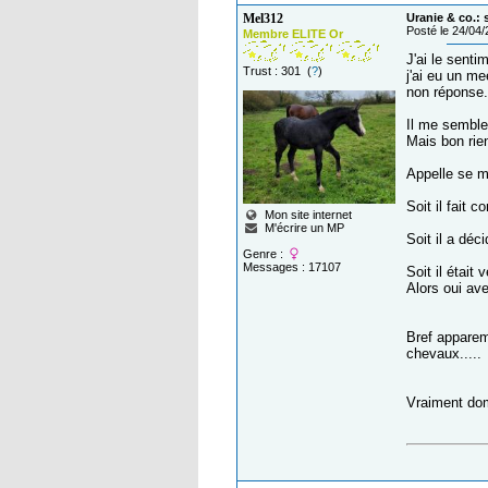
Mel312
Uranie & co.:
Posté le 24/04
Membre ELITE Or
J'ai le sent
Trust : 301 (
?
)
j'ai eu un m
non réponse. 
Il me semble
Mais bon rie
Appelle se m
Soit il fait 
Mon site internet
M'écrire un MP
Soit il a déc
Genre :
Messages : 17107
Soit il était 
Alors oui ave
Bref apparem
chevaux.....
Vraiment dom