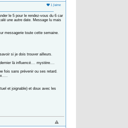
1 j'aime
nder le 5 pour le rendez-vous du 6 car
ecalé une autre date. Message lu mais
 sur messagerie toute cette semaine.
voir si je dois trouver ailleurs.
rnier là influencé.... mystère....
 une fois sans prévenir ou ses retard.
.....
uel et joignable) et doux avec les