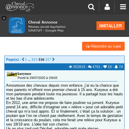
×
Cheval Annonce
Forum
>
Vos photos et vidéos
INSTALLER
Réseau social équitation
GRATUIT - Google Play
- LES PÉRIPÉTIES SPORTIVES D’UN PSSM1 -
Répondre au sujet
1
315
316
317
Page(s) :
...
352810
-
4761
-
18
-
74
kuryeuse
Posté le 29/07/2020 à 15h03
Amoureuse des chevaux depuis mon enfance, j’ai eu la chance que
mes parents m’offrent mon premier cheval à 15 ans. Kuryeux a été
mon partenaire pendant toute ma jeunesse. Il a partagé tous les hauts
et les bas d’une adolescente.
En 2012, une amie me propose de faire pouliner sa jument. Kuryeux
prend 14 ans, difficile d’imaginer une « relève » pour cet adorable petit
cheval qui m’a tout appris. Et si finalement, c’était ça la solution : un
poulain que l’on ne choisit pas réellement. Avec le temps de gestation
et la croissance du poulain, cela me ferait une relève pour Kuryeux a
ses 18/19 ans. L’idée fait son chemin.
Un an plus tard nait Décibel, adorable petit male alezan.