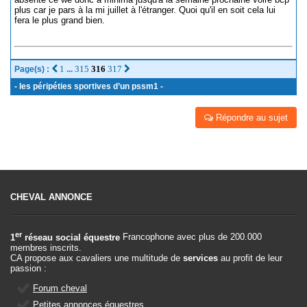
plus car je pars à la mi juillet à l'étranger. Quoi qu'il en soit cela lui
fera le plus grand bien.
1
315
316
317
Page(s) :
...
- les péripéties sportives d’un pssm1 -
Répondre au sujet
CHEVAL ANNONCE
er
1
réseau social équestre
Francophone avec plus de 200.000
membres inscrits.
CA propose aux cavaliers une multitude de
services
au profit de leur
passion :
Forum cheval
Petites annonces équestres