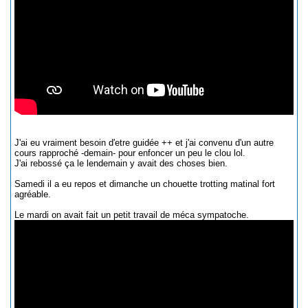
J'ai eu vraiment besoin d'etre guidée ++ et j'ai convenu d'un autre
cours rapproché -demain- pour enfoncer un peu le clou lol.
J'ai rebossé ça le lendemain y avait des choses bien.
Samedi il a eu repos et dimanche un chouette trotting matinal fort
agréable.
Le mardi on avait fait un petit travail de méca sympatoche.