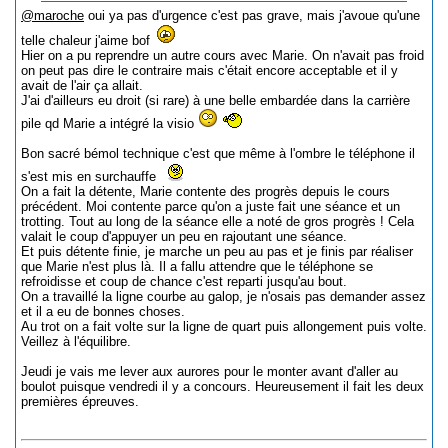
@maroche
oui ya pas d'urgence c'est pas grave, mais j'avoue qu'une
telle chaleur j'aime bof
Hier on a pu reprendre un autre cours avec Marie. On n'avait pas froid
on peut pas dire le contraire mais c'était encore acceptable et il y
avait de l'air ça allait.
J'ai d'ailleurs eu droit (si rare) à une belle embardée dans la carrière
pile qd Marie a intégré la visio
Bon sacré bémol technique c'est que même à l'ombre le téléphone il
s'est mis en surchauffe
On a fait la détente, Marie contente des progrès depuis le cours
précédent. Moi contente parce qu'on a juste fait une séance et un
trotting. Tout au long de la séance elle a noté de gros progrès ! Cela
valait le coup d'appuyer un peu en rajoutant une séance.
Et puis détente finie, je marche un peu au pas et je finis par réaliser
que Marie n'est plus là. Il a fallu attendre que le téléphone se
refroidisse et coup de chance c'est reparti jusqu'au bout.
On a travaillé la ligne courbe au galop, je n'osais pas demander assez
et il a eu de bonnes choses.
Au trot on a fait volte sur la ligne de quart puis allongement puis volte.
Veillez à l'équilibre.
Jeudi je vais me lever aux aurores pour le monter avant d'aller au
boulot puisque vendredi il y a concours. Heureusement il fait les deux
premières épreuves.