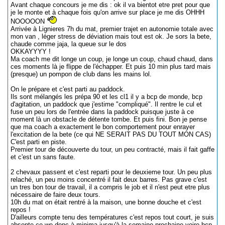
Avant chaque concours je me dis : ok il va bientot etre pret pour que
je le monte et à chaque fois qu'on arrive sur place je me dis OHHH
NOOOOON
Arrivée à Lignieres 7h du mat, premier trajet en autonomie totale avec
mon van , léger stress de déviation mais tout est ok. Je sors la bete,
chaude comme jaja, la queue sur le dos
OKKAYYYY !
Ma coach me dit longe un coup, je longe un coup, chaud chaud, dans
ces moments là je flippe de l'échapper. Et puis 10 min plus tard mais
(presque) un pompon de club dans les mains lol.
On le prépare et c'est parti au paddock.
Ils sont mélangés les prépa 90 et les cl1 il y a bcp de monde, bcp
d'agitation, un paddock que j'estime "compliqué". Il rentre le cul et
fuse un peu lors de l'entrée dans la paddock puisque juste à ce
moment là un obstacle de détente tombe. Et puis fini. Bon je pense
que ma coach a exactement le bon comportement pour enrayer
l'excitation de la bete (ce qui NE SERAIT PAS DU TOUT MON CAS)
C'est parti en piste.
Premier tour de découverte du tour, un peu contracté, mais il fait gaffe
et c'est un sans faute.
2 chevaux passent et c'est reparti pour le deuxieme tour. Un peu plus
relaché, un peu moins concentré il fait deux barres. Pas grave c'est
un tres bon tour de travail, il a compris le job et il n'est peut etre plus
nécessaire de faire deux tours.
10h du mat on était rentré à la maison, une bonne douche et c'est
repos !
D'ailleurs compte tenu des températures c'est repos tout court, je suis
absente ce we donc à minima jusqu'à la semaine prochaine voire bcp