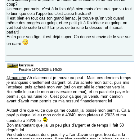
coup?
Un cours par mois, c'est à la fois déjà bien mais c'est vrai que vu tout
le bien que cela t'apportes c'est aussi frustrant!
Il est bien en tout cas ton grand larnac, je trouve qu'on voit quand
même des progrès au galop, et ce petit pli à l'extérieur au galop, on
voit tout de suite la diff! En plus de tonicité la dessus, et il serait
parfait!
Enfin pour son âge, il est déjà super! Ca donne si envie de le voir sur
un carré
kuryeuse
Posté le 16/06/2026 à 14h30
@maroche
Ah clairement je trouve ça peut ! Mais ces derniers temps
je manquais cruellement d'argent lol. J'ai acheté mon trafic, puis mis
l'attelage, puis acheté mon van (oui on est allé le chercher vers la
Rochelle le jour de mon anniversaire en mai), et en parallele payer le
permis, ça ma ruiné lol. C'est pour ça que j'ai vendu mon camion
avant d'avoir mon permis ça m'a rassuré financierement lol
Autant dire que vu ce que ça me coutait j'ai bossé mon permis. Ca a
payé puisque j'ai eu mon code à 40/40, mon plateau à 23/23 et ma
conduite à 28/28 lol
Bon maintenant que j'ai un peu plus d'argent et de temps il fait 50
degrés lol
Vendredi concours donc puis il y a l'air d'avoir un gros trou dans la