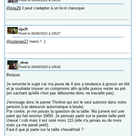
Posté le 06/06/2022 à 13h31
@eija29
il peut s'adapter à un licol classique
eija29
Posté le 06/06/2022 à 23h27
@solange27
merci ! :)
_elven
Posté le 26/03/2024 à 10h18
Bonjour,
Je remonte le sujet car ma jeune de 4 ans a tendance à grossir en été
et je souhaite trouver un compromis afin qu'elle puisse rester au pré
(en sachant qu'elle n'est pas débourrée donc ne travaille pas).
J'envisage donc le panier Thinline qui est le seul autorisé dans notre
pension (car abreuvoir automatique à boule).
Par contre, je me posais la question de la taille. Ma jument est une
paint qui fait environ 1M50. Je pensais partir sur le panier taille petit
cheval / cob mais il est noté mors 115 (elle n'a jamais eu de mors
mais ça me parait petit).
Faut-il que je parte sur la taille cheval/trait ?