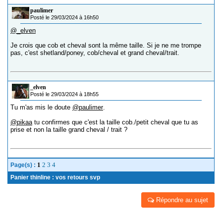
paulimer
Posté le 29/03/2024 à 16h50
@_elven
Je crois que cob et cheval sont la même taille. Si je ne me trompe
pas, c'est shetland/poney, cob/cheval et grand cheval/trait.
_elven
Posté le 29/03/2024 à 18h55
Tu m'as mis le doute
@paulimer
.
@pikaa
tu confirmes que c'est la taille cob./petit cheval que tu as
prise et non la taille grand cheval / trait ?
1
2
3
4
Page(s) :
Panier thinline : vos retours svp
Répondre au sujet