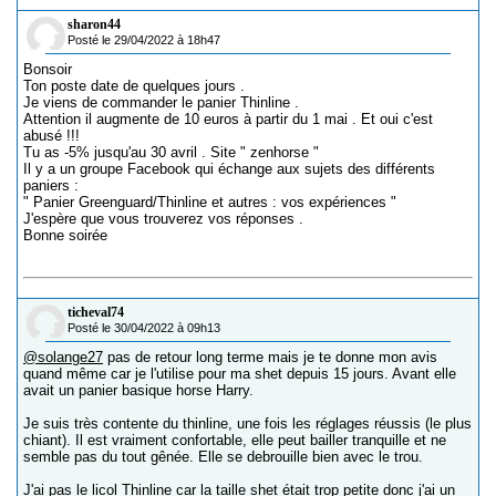
sharon44
Posté le 29/04/2022 à 18h47
Bonsoir
Ton poste date de quelques jours .
Je viens de commander le panier Thinline .
Attention il augmente de 10 euros à partir du 1 mai . Et oui c'est
abusé !!!
Tu as -5% jusqu'au 30 avril . Site " zenhorse "
Il y a un groupe Facebook qui échange aux sujets des différents
paniers :
" Panier Greenguard/Thinline et autres : vos expériences "
J'espère que vous trouverez vos réponses .
Bonne soirée
ticheval74
Posté le 30/04/2022 à 09h13
@solange27
pas de retour long terme mais je te donne mon avis
quand même car je l'utilise pour ma shet depuis 15 jours. Avant elle
avait un panier basique horse Harry.
Je suis très contente du thinline, une fois les réglages réussis (le plus
chiant). Il est vraiment confortable, elle peut bailler tranquille et ne
semble pas du tout gênée. Elle se debrouille bien avec le trou.
J'ai pas le licol Thinline car la taille shet était trop petite donc j'ai un