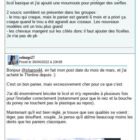
licol basique et j'ai ajouté une moumoute pour protéger des serflex.
2 soucis semblent se présenter dans les groupes :
- le trou qui craque, mais le panier est garanti 6 mois et a priori ça
craque quand le trou a été agrandi aux ciseaux. Les nouveaux
modèles ont un trou plus grand
- les chevaux mangent sur les côtés donc il faut ajouter des ficelles.
Je n'ai pas de pb
solange27
Posté le 30/04/2022 à 10h38
Bonjour
@sharon44
, en fait mon post date du mois de mars, et j'ai
acheté le Thinline depuis :)
C'est un bon panier, mais excessivement cher pour ce que c'est.
J'ai dû énormément bricoler le licol et m'y reprendre à plusieurs fois
pour l'installer correctement (notamment pour que le nez et la bouche
du poney ne touchent pas le plastique au repos).
Maintenant qu'il est bien réglé, je trouve que ses qualités se voient :
léger, pas étouffant, souple. Je pense qu'il abîme beaucoup moins les
dents que les paniers classiques.