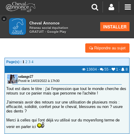
×
Cheval Annonce
Forum
>
La santé - les soins
INSTALLER
Réseau social équitation
GRATUIT - Google Play
PANIER THINLINE : VOS RETOURS SVP
Répondre au sujet
1
2
3
4
Page(s) :
13604
-
55
-
1
-
8
solange27
Posté le 14/03/2022 à 17h30
Tout est dans le titre : j'ai l'impression que tout le monde cherche des
retours sur ce panier mais que personne ne l'achète !
J'aimerais avoir des retours sur une utilisation de plusieurs mois :
efficacité, solidité, confort pour le cheval, blessures ou non ? usure
des dents ?
Merci à celles qui l'ont déjà vu utilisé sur du moyen/long terme de
venir en parler ici