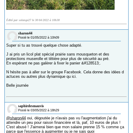
Édité par solange27 le 30-04-2022 à 10h38
sharon44
Posté le 01/05/2022 à 10h09
Super si tu as trouvé quelque chose adapté.
J ai pris un licol plat spécial prairie sans mousqueton et des
protections muserolle et têtière pour plus de sécurité au pré.
En espérant ne pas galèrer à fixer le panier &#128513;.
N hésite pas à aller sur le groupe Facebook. Cela donne des idées d
actuces ou autres plus dynamique qu ici.
Belle journée
saphirdesmauvis
Posté le 03/05/2022 à 18h29
@sharon44
oui, dégoutée je n'avais pas vu l'augmentation j'ai du
attendre un peu pour raison financière et là, paf, 10 euros de plus !
C'est abusé ! J'aimerai bien que mon salaire prenne 15 % comme ça
parce que l'essence à augmenter ou je ne sais quoi