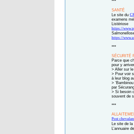
***
SANTÉ
C
Le site du
examens médi
Listériose
https://www.pa
Salmonellos
https://www.a
***
SÉCURITÉ 
Parce que ch
pour y arriver
> Aller sur l
> Pour voir 
à leur blog a
> ‘Bambinou 
par Sécuran
> Si besoin 
souvent de s
***
ALLAITEME
Post chevala
Le site de la
L’annuaire d