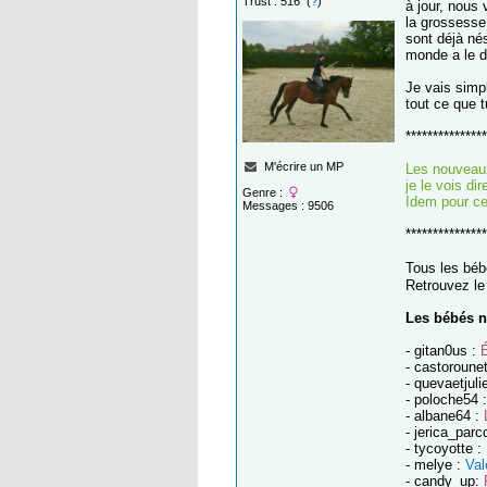
Trust : 516 (
?
)
à jour, nous 
la grossesse
sont déjà né
monde a le dr
Je vais simpl
tout ce que tu
***************
M'écrire un MP
Les nouveaux
je le vois di
Genre :
Idem pour ce
Messages : 9506
***************
Tous les bé
Retrouvez l
Les bébés n
- gitan0us :
É
- castoroune
- quevaetjuli
- poloche54 
- albane64 :
- jerica_parc
- tycoyotte :
- melye :
Val
- candy_up: