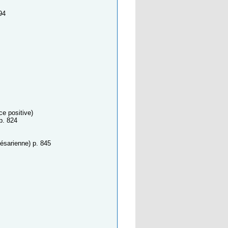
94
ce positive)
p. 824
ésarienne) p. 845