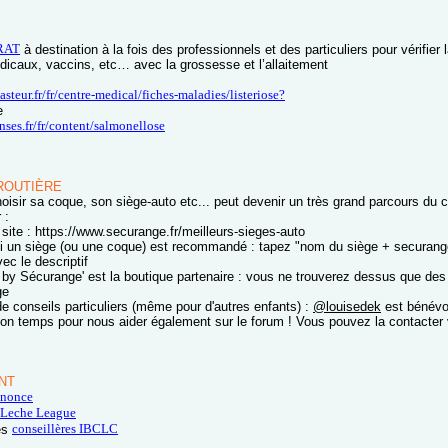
RAT
à destination à la fois des professionnels et des particuliers pour vérifier 
caux, vaccins, etc… avec la grossesse et l’allaitement
steur.fr/fr/centre-medical/fiches-maladies/listeriose?
e
nses.fr/fr/content/salmonellose
ROUTIÈRE
oisir sa coque, son siège-auto etc... peut devenir un très grand parcours du 
 :
e site : https://www.securange.fr/meilleurs-sieges-auto
si un siège (ou une coque) est recommandé : tapez "nom du siège + securang
vec le descriptif
by Sécurange' est la boutique partenaire : vous ne trouverez dessus que d
ge
de conseils particuliers (même pour d'autres enfants) :
@louisedek
est bénévol
on temps pour nous aider également sur le forum ! Vous pouvez la contacter v
NT
nnonce
Leche League
conseillères IBCLC
es