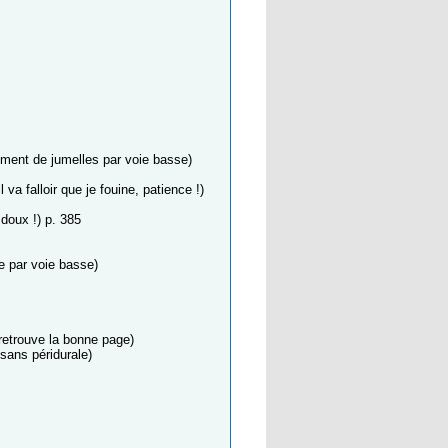
ement de jumelles par voie basse)
l va falloir que je fouine, patience !)
doux !) p. 385
e par voie basse)
 retrouve la bonne page)
sans péridurale)