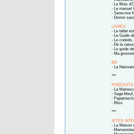
- Le Mois d'O
- Le manuel t
- Serre-moi 
- Dormir san
LIVRES
- Le bébé es
- Le Guide d
- Le cododo,
- De la nais
- Le guide d
- Ma grosses
BD
- La Naissan
***
PODCASTS
- La Matresce
- Sage-Meuf,
- Papatriarch
- Bliss
***
SITES INT
- La Maison d
- Mamanstest