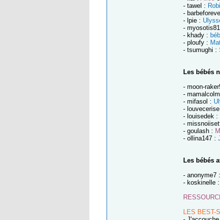
- tawel :
Rob
- barbeforev
- lpie :
Ulyss
- myosotis81
- khady :
bé
- ploufy :
Ma
- tsumughi :
Les bébés n
- moon-raker
- mamalcolm
- mifasol :
U
- louvecerise
- louisedek :
- missnoiiset
- goulash :
M
- ollina147 :
Les bébés a
- anonyme7 :
- koskinelle
RESSOURC
LES BEST-
- J'accouche 