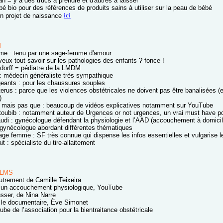
 = y a des trucs à prendre et d'autres à laisser
bé bio pour des références de produits sains à utiliser sur la peau de bébé
ici
on projet de naissance
M
me : tenu par une sage-femme d'amour
veux tout savoir sur les pathologies des enfants ? fonce !
sdorff = pédiatre de la LMDM
: médecin généraliste très sympathique
eants : pour les chaussures souples
rus : parce que les violences obstétricales ne doivent pas être banalisées (et
)
mais pas que : beaucoup de vidéos explicatives notamment sur YouTube
 toubib : notamment auteur de Urgences or not urgences, un vrai must have po
audi : gynécologue défendant la physiologie et l’AAD (accouchement à domicil
 gynécologue abordant différentes thématiques
sage femme : SF très connue qui dispense les infos essentielles et vulgarise 
t : spécialiste du tire-allaitement
ILMS
trement de Camille Teixeira
 un accouchement physiologique, YouTube
sser, de Nina Narre
 le documentaire, Ève Simonet
be de l’association pour la bientraitance obstétricale