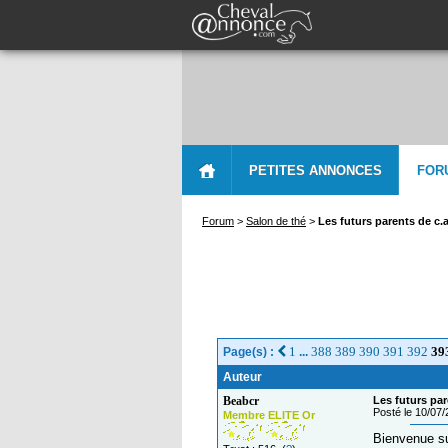
PETITES ANNONCES
FOR
Forum
>
Salon de thé
>
Les futurs parents de c.a
1
388
389
390
391
392
39
Page(s) :
...
Auteur
Beabcr
Les futurs par
Posté le 10/07
Membre ELITE Or
Bienvenue su