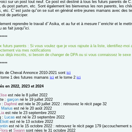
voici sur un post tout neuf. Ce post est destiné à tous les futurs parents de 
, du post partum, etc. Sont également les bienvenus les non parents, les chi
s, etc. C’´est juste qu'’on se suit en général entre jeunes mamans avec des t
oit de participer.
ement reprendre le travail d’´Asika, et au fur et à mesure l’´enrichir et le met
 as fait jusqu'’ici.
*****
 futurs parents : Si vous voulez que je vous rajoute à la liste, identifiez-
rectement via mes notifications
ux déjà inscrits, si besoin de changer de DPA ou si vous connaissez le sexe 
*****
ici
bés de Cheval Annonce 2010-2021 sont
ici
ici
e tome 1 des futures mamans
et le tome 2
és en 2022, 2023 et 2024
lise
est née le 8 juillet 2022
tte :
garçon
né le 19 juillet 2022
e :
Daphné
est née le 20 juillet 2022 : retrouvez le récit page 32
:
Marius
est né le 20 août 2022
Lia
est née le 23 septembre 2022
q :
Lucas
est né le 23 septembre 2022
Eliott
est né le 13 octobre 2022
entin
est né le 15 octobre 2022 : retrouvez le récit page 179 (accouchement s
Flora
et
Swann
sont nées le 31 octobre 2022