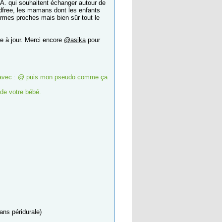
C.A. qui souhaitent échanger autour de
ldfree, les mamans dont les enfants
ermes proches mais bien sûr tout le
tre à jour. Merci encore
@asika
pour
moi avec : @ puis mon pseudo comme ça
de votre bébé.
ans péridurale)