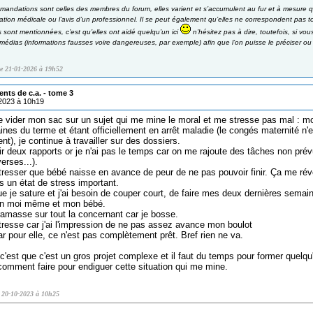
mandations sont celles des membres du forum, elles varient et s’accumulent au fur et à mesure q
tion médicale ou l’avis d’un professionnel. Il se peut également qu’elles ne correspondent pas t
s sont mentionnées, c’est qu’elles ont aidé quelqu’un ici
n’hésitez pas à dire, toutefois, si vo
édias (informations fausses voire dangereuses, par exemple) afin que l’on puisse le préciser ou b
le 21-01-2026 à 19h52
ents de c.a. - tome 3
/2023 à 10h19
de vider mon sac sur un sujet qui me mine le moral et me stresse pas mal : mo
nes du terme et étant officiellement en arrêt maladie (le congés maternité n'
t), je continue à travailler sur des dossiers.
ir deux rapports or je n'ai pas le temps car on me rajoute des tâches non prév
erses...).
tresser que bébé naisse en avance de peur de ne pas pouvoir finir. Ça me révei
s un état de stress important.
ue je sature et j'ai besoin de couper court, de faire mes deux dernières sem
on moi même et mon bébé.
 ramasse sur tout la concernant car je bosse.
tresse car j'ai l'impression de ne pas assez avance mon boulot
r pour elle, ce n'est pas complètement prêt. Bref rien ne va.
'est que c'est un gros projet complexe et il faut du temps pour former quelqu'
comment faire pour endiguer cette situation qui me mine.
e 20-10-2023 à 10h25