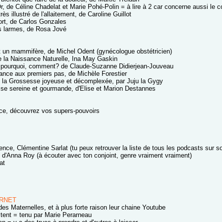
r, de Céline Chadelat et Marie Pohé-Polin = à lire à 2 car concerne aussi le c
rès illustré de l'allaitement, de Caroline Guillot
fort, de Carlos Gonzales
s larmes, de Rosa Jové
t un mammifère, de Michel Odent (gynécologue obstétricien)
e la Naissance Naturelle, Ina May Gaskin
 pourquoi, comment? de Claude-Suzanne Didierjean-Jouveau
sance aux premiers pas, de Michèle Forestier
e la Grossesse joyeuse et décomplexée, par Juju la Gygy
se sereine et gourmande, d'Elise et Marion Destannes
ce, découvrez vos supers-pouvoirs
nce, Clémentine Sarlat (tu peux retrouver la liste de tous les podcasts sur so
 d'Anna Roy (à écouter avec ton conjoint, genre vraiment vraiment)
at
ERNET
es Maternelles, et à plus forte raison leur chaine Youtube
ent = tenu par Marie Perarneau