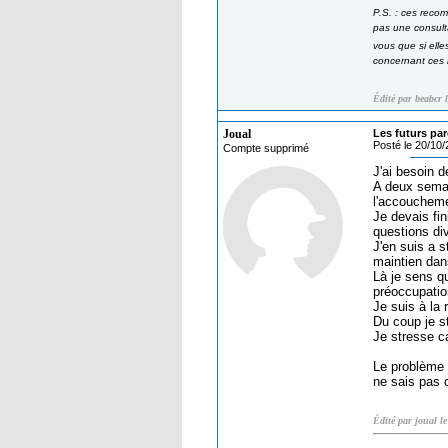
P.S. : ces recom
pas une consulta
vous que si elle
concernant ces m
Édité par beabcr 
Joual
Les futurs par
Posté le 20/10
Compte supprimé
J'ai besoin 
A deux semai
l'accouchemen
Je devais fin
questions div
J'en suis a s
maintien dan
Là je sens q
préoccupati
Je suis à la
Du coup je s
Je stresse ca
Le problème c
ne sais pas 
Édité par joual l