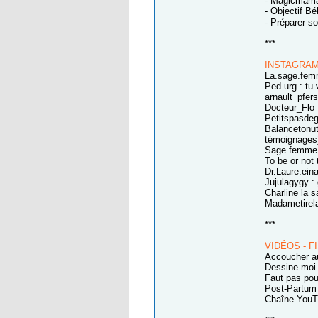
- Magicmaman
- Objectif Bé
- Préparer s
***
INSTAGRA
La.sage.fem
Ped.urg : tu 
arnault_pfer
Docteur_Flo 
Petitspasdeg
Balancetonute
témoignages
Sage femme 
To be or not
Dr.Laure.ein
Jujulagygy :
Charline la 
Madametirelai
***
VIDÉOS - F
Accoucher au
Dessine-moi
Faut pas pou
Post-Partum
Chaîne YouTu