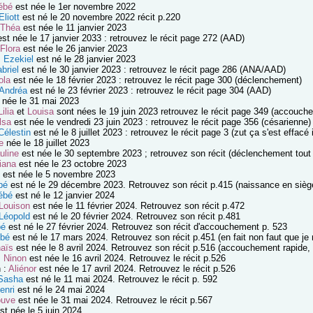
ébé
est née le 1er novembre 2022
Eliott
est né le 20 novembre 2022 récit p.220
Théa
est née le 11 janvier 2023
st née le 17 janvier 2033 : retrouvez le récit page 272 (AAD)
Flora
est née le 26 janvier 2023
:
Ezekiel
est né le 28 janvier 2023
briel
est né le 30 janvier 2023 : retrouvez le récit page 286 (ANA/AAD)
ola
est née le 18 février 2023 : retrouvez le récit page 300 (déclenchement)
Andréa
est né le 23 février 2023 : retrouvez le récit page 304 (AAD)
née le 31 mai 2023
Lilia
et
Louisa
sont nées le 19 juin 2023 retrouvez le récit page 349 (accouch
lsa
est née le vendredi 23 juin 2023 : retrouvez le récit page 356 (césarienne)
Célestin
est né le 8 juillet 2023 : retrouvez le récit page 3 (zut ça s'est effacé i
le
née le 18 juillet 2023
uline
est née le 30 septembre 2023 ; retrouvez son récit (déclenchement tout 
iana
est née le 23 octobre 2023
est née le 5 novembre 2023
bé
est né le 29 décembre 2023. Retrouvez son récit p.415 (naissance en sièg
ébé
est né le 12 janvier 2024
Louison
est née le 11 février 2024. Retrouvez son récit p.472
Léopold
est né le 20 février 2024. Retrouvez son récit p.481
bé
est né le 27 février 2024. Retrouvez son récit d'accouchement p. 523
bé
est né le 17 mars 2024. Retrouvez son récit p.451 (en fait non faut que je
aïs
est née le 8 avril 2024. Retrouvez son récit p.516 (accouchement rapide, 
:
Ninon
est née le 16 avril 2024. Retrouvez le récit p.526
 :
Aliénor
est née le 17 avril 2024. Retrouvez le récit p.526
Sasha
est né le 11 mai 2024. Retrouvez le récit p. 592
enri
est né le 24 mai 2024
ouve
est née le 31 mai 2024. Retrouvez le récit p.567
st née le 5 juin 2024