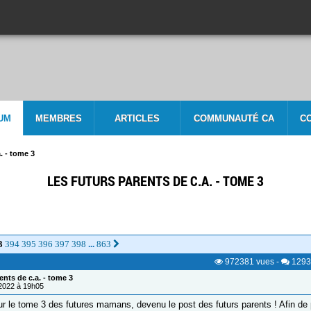
UM
MEMBRES
ARTICLES
COMMUNAUTÉ CA
C
. - tome 3
LES FUTURS PARENTS DE C.A. - TOME 3
3
394
395
396
397
398
863
...
972381
vues
-
1293
ents de c.a. - tome 3
/2022 à 19h05
r le tome 3 des futures mamans, devenu le post des futurs parents ! Afin de 