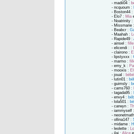
- madii04 :
b
- ncquoum :
- Boston44 :
- Elo7 :
Mia
e
- Noatrinity :
- Missmarie 
- Beabcr :
Ga
- Maahah :
L
- Rapide49 :
- ainsel :
fille
- elicendi : :
- clairono :
E
- lipstyxxx :
- marmo :
fil
- emy_k :
Pa
- mooxis :
El
- joual :
bébé
- lutin01 :
bé
- guimsly :
b
- cams760 :
- tagada95 :
- envy4 :
bé
- lola501 :
bé
- carwyn :
Th
- iammyself 
- neonetmath
- ollina147 :
- midame :
H
- leolette :
L
- ilai :
Alice
e