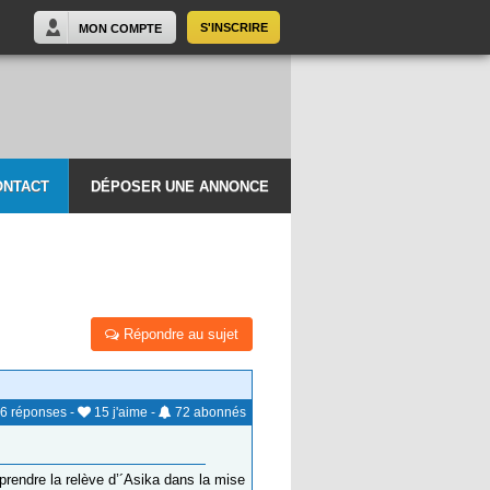
S'INSCRIRE
MON COMPTE
ONTACT
DÉPOSER UNE ANNONCE
Répondre au sujet
6
réponses
-
15
j'aime
-
72
abonnés
prendre la relève d’´Asika dans la mise