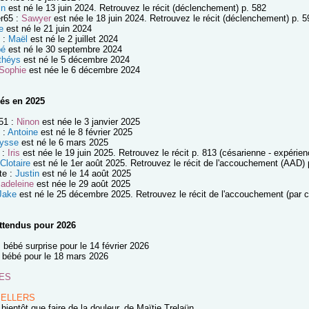
in
est né le 13 juin 2024. Retrouvez le récit (déclenchement) p. 582
er65 :
Sawyer
est née le 18 juin 2024. Retrouvez le récit (déclenchement) p. 5
e
est né le 21 juin 2024
 :
Maël
est né le 2 juillet 2024
bé
est né le 30 septembre 2024
théys
est né le 5 décembre 2024
Sophie
est née le 6 décembre 2024
és en 2025
51 :
Ninon
est née le 3 janvier 2025
 :
Antoine
est né le 8 février 2025
lysse
est né le 6 mars 2025
 :
Iris
est née le 19 juin 2025. Retrouvez le récit p. 813 (césarienne - expérien
Clotaire
est né le 1er août 2025. Retrouvez le récit de l'accouchement (AAD) 
te :
Justin
est né le 14 août 2025
adeleine
est née le 29 août 2025
Jake
est né le 25 décembre 2025. Retrouvez le récit de l'accouchement (par c
ttendus pour 2026
 bébé surprise pour le 14 février 2026
 : bébé pour le 18 mars 2026
ES
SELLERS
bientôt que faire de la douleur, de Maïtie Trelaün