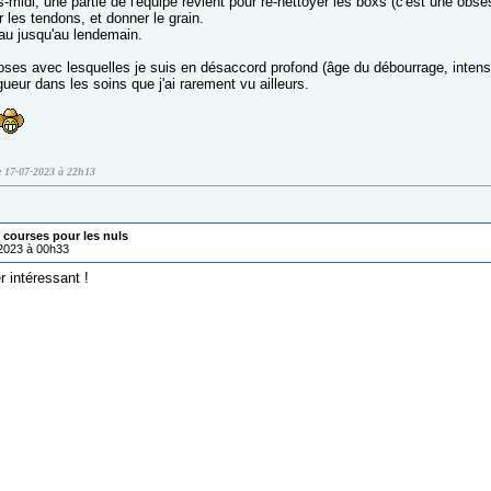
s-midi, une partie de l'équipe revient pour re-nettoyer les boxs (c'est une obses
er les tendons, et donner le grain.
eau jusqu'au lendemain.
oses avec lesquelles je suis en désaccord profond (âge du débourrage, intensit
gueur dans les soins que j'ai rarement vu ailleurs.
e 17-07-2023 à 22h13
courses pour les nuls
/2023 à 00h33
 intéressant !