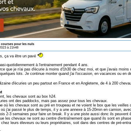
courses pour les nuls
/2023 à 21h48
ns, ça va être un pavé
uasi-quotidiennement à l'entrainement pendant 4 ans.
arce que je n'ai pas d'écurie à moins d'1h30 de chez moi, et que j'avais moins
quelques lots. Je continue monter quand j'ai l'occasion, en vacances ou en d
 dizaine d'écuries un peu partout en France et en Angleterre, de 4 à 200 chev
t
ent, les chevaux sont au box h24.
ries ont des paddocks, mais pas assez pour tous les chevaux.
une où les chevaux sont au pré en troupeau et ne voient le box que les veilles 
e où j'ai passé le plus de temps, il y a une annexe à 15-20min en camion, ave
is 2-3 semaines pour faire un break. Il y a une piste aussi donc ils peuvent êt
 que les chevaux ne sont au centre d'entraînement que quand ils sont en phase
t chez leurs éleveurs ou leurs propriétaires, soit dans des centres de pré-entra