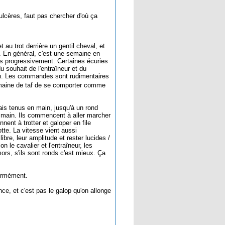
 ulcères, faut pas chercher d'où ça
 au trot derrière un gentil cheval, et
r. En général, c'est une semaine en
hors progressivement. Certaines écuries
 souhait de l'entraîneur et du
ain. Les commandes sont rudimentaires
semaine de taf de se comporter comme
is tenus en main, jusqu'à un rond
e main. Ils commencent à aller marcher
nnent à trotter et galoper en file
botte. La vitesse vient aussi
bre, leur amplitude et rester lucides /
n le cavalier et l'entraîneur, les
s, s'ils sont ronds c'est mieux. Ça
normément.
nce, et c'est pas le galop qu'on allonge