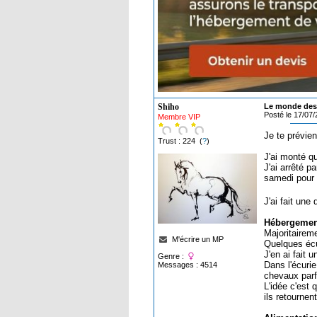
Shiho
Le monde des 
Posté le 17/07
Membre VIP
Je te prévie
Trust : 224 (
?
)
J'ai monté q
J'ai arrêté p
samedi pour 
J'ai fait une
Hébergemen
Majoritairem
M'écrire un MP
Quelques écu
J'en ai fait 
Genre :
Dans l'écuri
Messages : 4514
chevaux parfo
L'idée c'est
ils retournen