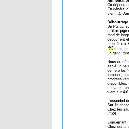
Alimentatio
Ça dépend d
En général c'
vient...). Da
Débourrage
Un PS qui sor
qu'il ait pi
rond de longe
débourrent e
propriétaire
mais les 
un gentil ton
Nous au débu
sablé un peu
derrière les 
indienne, pui
progressiveme
disponibles. 
chevaux sont
vient sur 4-6
L'essentiel 
Sur 1h dehor
Chez les saut
d'1/2h.
Concernant l
Chez certain