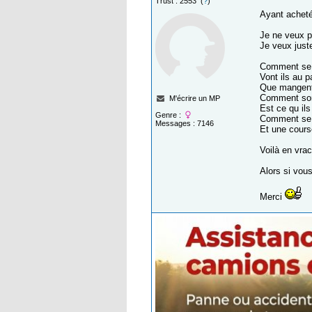
Trust : 2553 (
?
)
Ayant acheté
Je ne veux p
Je veux just
Comment se p
Vont ils au 
Que mangent
Comment son
M'écrire un MP
Est ce qu il
Genre :
Comment se 
Messages : 7146
Et une cour
Voilà en vrac
Alors si vou
Merci