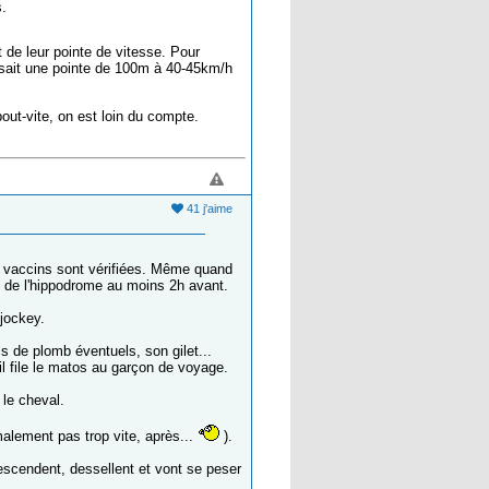
s.
 de leur pointe de vitesse. Pour
aisait une pointe de 100m à 40-45km/h
ut-vite, on est loin du compte.
41 j'aime
 et vaccins sont vérifiées. Même quand
s de l'hippodrome au moins 2h avant.
 jockey.
is de plomb éventuels, son gilet...
t il file le matos au garçon de voyage.
le cheval.
malement pas trop vite, après...
).
escendent, dessellent et vont se peser