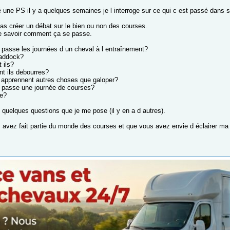
 une PS il y a quelques semaines je l interroge sur ce qui c est passé dans s
as créer un débat sur le bien ou non des courses.
e savoir comment ça se passe.
asse les journées d un cheval à l entraînement?
paddock?
 ils?
t ils debourres?
s apprennent autres choses que galoper?
passe une journée de courses?
se?
 quelques questions que je me pose (il y en a d autres).
s avez fait partie du monde des courses et que vous avez envie d éclairer ma l