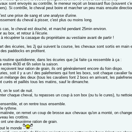
aux sont envoyés au contrôle, le meneur reçoit un brassard fluo (souvent c'es
ers). Si contrôle, le cheval peut boire et marcher un peu mais ensuite direction
est une prise de sang et une analyse d'urine.
essement du cheval à pisser, c'est plus ou moins long.
s cas, le cheval est douché, et marché pendant 25min environ.
r au box, et retour à l'écurie.
 à récupérer la casaque du propriétaire au vestiaire avant de partir !
rt des écuries, les 2j qui suivent la course, les chevaux sont sortis en main 
 des paddocks en profitent.
 routine quotidienne, dans les écuries que j'ai faite ça ressemble à ça :
entre 4h30 et 6h selon la saison.
eçoivent leur ration de grain, ils ont généralement encore du foin dispo.
ries, soit il y a un / des palefreniers qui font les boxs, soit chaque cavalier 
un mélange des deux (tous les cavaliers font 2 boxs en arrivant, les palefrenier
t curés et paillés tous les matins, sauf le dimanche.
t, on le sort de nuit.
ter chaque cheval, tu repasses un coup à son box (ou tu le cures), tu nettoie
 ensemble, et on rentre tous ensemble.
e le rythme.
la matinée, on remet un coup de brosse aux chevaux qu'on a monté, on change
veau les crottins.
ont une deuxième ration de grain.
tout le monde