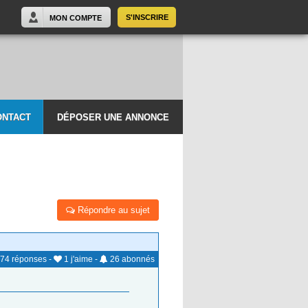
S'INSCRIRE
MON COMPTE
ONTACT
DÉPOSER UNE ANNONCE
Répondre au sujet
74
réponses
-
1
j'aime
-
26
abonnés