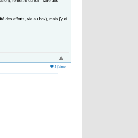
sion), remettre du foin, faire des
é des efforts, vie au box), mais j'y ai
3 j'aime