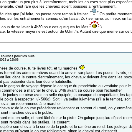
s on gratte un peu plus à l'entraînement, mais les courses sont plus espacée
énérale, c'est rare que les chevaux soient poussés à l'entraînement.
curies que j'ai faite, on passe notre temps à freiner.
On profite rarement
dée, sur les entraînements sérieux qu'on faisait 2x / semaine, au mieux on f
le coup de se lever à 4h30 pour ces quelques foulées
).
ate, la vitesse moyenne est autour de 60km/h. Autant dire que même sur ce bo
courses pour les nuls
/2023 à 22h08
rnées de course, tu te lèves tôt, et tu marches
es formalités administratives quand tu arrives sur place. Les puces, livrets,
ont lieu dans le centre d'entraînement, les chevaux doivent être dans les box
t pas patienter dans leur écurie habituelle.
ou le garçon de voyage dépose la casaque du propriétaire au vestiaire pour le
u commences à marcher le cheval 3/4h avant sa course pour l'échauffer.
, le jockey se pèse avec sa selle équipée, la casaque du propriétaire, les tap
a le poids à respecter +/- 500g). Soit il va seller lui-même (s'il a le temps), soi
cheval, on recommence à le marcher.
chevaux de la course précédente reviennent et sortent du rond, on y emmène 
sont marchés devant le public.
sont mis en selle, et sont lâchés sur la piste. On galope jusqu'au départ (nor
ont rentrés dans les stalles. Ils courent.
cupère son cheval à la sortie de la piste et le ramène au rond. Les jockeys d
 matos qu'avant la course (obligatoire, sinon le cheval est distancé).