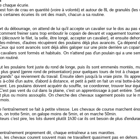
n
e chaque écurie.
est foin de crau en quantité (voire à volonté) et autour de 8L de granulés (les
ns certaines écuries ils ont des mash, chacun a sa routine.
t du débourrage, on attend de lui qu'il accepte un cavalier sur le dos au pas et
gé comment freiner sans trop emboutir le copain de devant et vaguement tourne
 (découvrir le filet, la selle, être longé, accepter un cavalier), et ensuite de
lles-mêmes, d'autres récupèrent des poulains déjà plus avancés. Ça dépend du
. Ceux qui sont avancés sont déjà allés galoper sur une piste derrière un cop
cavaliers sont formés et habitués. On n'attend pas d'un poulain qui a une 
ton routiné.
t les poulains font juste du rond de longe, puis ils sont emmenés montés, ma
 plus grand (genre rond de présentation) pour quelques tours de trot à chaqu
"grands" qui reviennent du travail. Ensuite idem jusqu'à la vraie piste. Ils appre
s à-côté d'un autre, d'abord à distance, et petit à petit on fait un vrai botte-à-
nt. Les poulains doivent acquérir du souffle, se coordonner, trouver leur équili
C'est pas vent du cul dans la plaine, c'est un apprentissage à part entière. Selo
 plus ou moins assouplis. On cherche des chevaux sagement posés sur le mor
 mois.
de l'entraînement se fait à petite vitesse. Les chevaux de course marchent é
s, on trotte 5min, on galope moins de 5min, et on marche 50min.
eurs c'est pire, les lots durent plutôt 1h30 car ils ont besoin de plus d'endura
'entraînement proprement dit, chaque entraîneur a ses marottes.
s, les chevaux courent souvent mais ne travaillent quasiment pas en dehors.