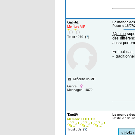
Girly61
Le monde des 
Posté le 18/07
Membre VIP
@shiho
super
Trust : 279 (
?
)
des différen
aussi perfor
En tout cas, 
« traditionne
M'écrire un MP
Genre :
Messages : 4072
Tam89
Le monde des 
Posté le 18/07
Membre ELITE Or
Trust : 82 (
?
)
girly61
a 