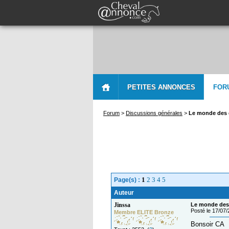
PETITES ANNONCES
FOR
Forum
>
Discussions générales
>
Le monde des 
1
2
3
4
5
Page(s) :
Auteur
Jinssa
Le monde des 
Posté le 17/07
Membre ELITE Bronze
Bonsoir CA