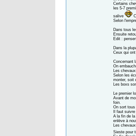
Certains chev
les 5-7 premi
salive
C'
Selon l'empr
Dans tous le
Ensuite retou
Edit : penser
Dans la plupa
Ceux qui ont
Concernant la
On embauche 
Les chevaux r
Selon les écu
monter, soit 
Les boxs son
Le premier lo
Avant de mon
foin.
On sort tous
Il faut suivr
A la fin de 
enlève à nou
Les chevaux 
Sieste pour 