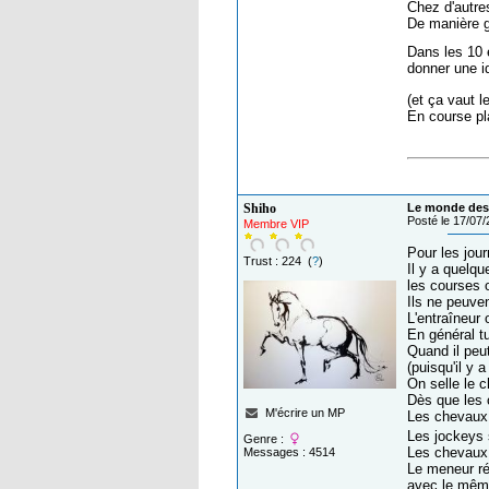
Chez d'autre
De manière g
Dans les 10 é
donner une i
(et ça vaut 
En course pl
Shiho
Le monde des 
Posté le 17/07
Membre VIP
Pour les jou
Trust : 224 (
?
)
Il y a quelqu
les courses 
Ils ne peuven
L'entraîneur 
En général t
Quand il peut
(puisqu'il y 
On selle le 
Dès que les 
M'écrire un MP
Les chevaux 
Les jockeys 
Genre :
Les chevaux s
Messages : 4514
Le meneur ré
avec le même