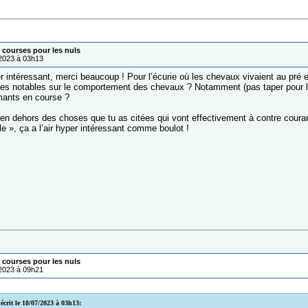
courses pour les nuls
/2023 à 03h13
 intéressant, merci beaucoup ! Pour l’écurie où les chevaux vivaient au pré 
ces notables sur le comportement des chevaux ? Notamment (pas taper pour l’i
mants en course ?
en dehors des choses que tu as citées qui vont effectivement à contre courant 
lle », ça a l’air hyper intéressant comme boulot !
courses pour les nuls
/2023 à 09h21
écrit le 18/07/2023 à 03h13: