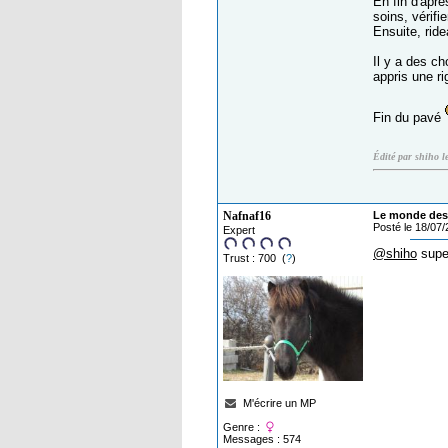
En fin d'aprè
soins, vérifi
Ensuite, rid
Il y a des ch
appris une ri
Fin du pavé
Édité par shiho l
Nafnaf16
Le monde des 
Posté le 18/07
Expert
@shiho
super
Trust : 700 (
?
)
M'écrire un MP
Genre :
Messages : 574