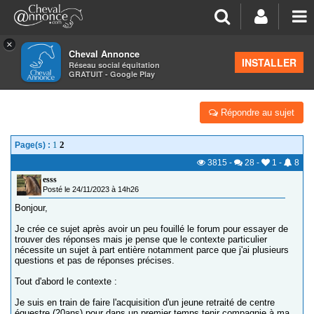
×
Cheval Annonce
Forum
>
Équipements
INSTALLER
Réseau social équitation
GRATUIT - Google Play
RETRAITÉ DE CLUB/PELHAM ET AUTRES?
Répondre au sujet
1
2
Page(s) :
3815
-
28
-
1
-
8
esss
Posté le 24/11/2023 à 14h26
Bonjour,
Je crée ce sujet après avoir un peu fouillé le forum pour essayer de
trouver des réponses mais je pense que le contexte particulier
nécessite un sujet à part entière notamment parce que j'ai plusieurs
questions et pas de réponses précises.
Tout d'abord le contexte :
Je suis en train de faire l'acquisition d'un jeune retraité de centre
équestre (20ans) pour dans un premier temps tenir compagnie à ma