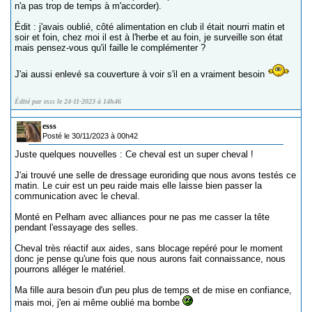
n'a pas trop de temps à m'accorder).
Édit : j'avais oublié, côté alimentation en club il était nourri matin et
soir et foin, chez moi il est à l'herbe et au foin, je surveille son état
mais pensez-vous qu'il faille le complémenter ?
J'ai aussi enlevé sa couverture à voir s'il en a vraiment besoin
Édité par esss le 24-11-2023 à 14h46
esss
Posté le 30/11/2023 à 00h42
Juste quelques nouvelles : Ce cheval est un super cheval !
J'ai trouvé une selle de dressage euroriding que nous avons testés ce
matin. Le cuir est un peu raide mais elle laisse bien passer la
communication avec le cheval.
Monté en Pelham avec alliances pour ne pas me casser la tête
pendant l'essayage des selles.
Cheval très réactif aux aides, sans blocage repéré pour le moment
donc je pense qu'une fois que nous aurons fait connaissance, nous
pourrons alléger le matériel.
Ma fille aura besoin d'un peu plus de temps et de mise en confiance,
mais moi, j'en ai même oublié ma bombe