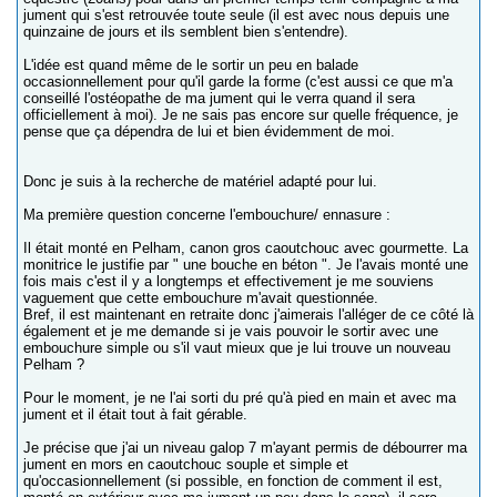
jument qui s'est retrouvée toute seule (il est avec nous depuis une
quinzaine de jours et ils semblent bien s'entendre).
L'idée est quand même de le sortir un peu en balade
occasionnellement pour qu'il garde la forme (c'est aussi ce que m'a
conseillé l'ostéopathe de ma jument qui le verra quand il sera
officiellement à moi). Je ne sais pas encore sur quelle fréquence, je
pense que ça dépendra de lui et bien évidemment de moi.
Donc je suis à la recherche de matériel adapté pour lui.
Ma première question concerne l'embouchure/ ennasure :
Il était monté en Pelham, canon gros caoutchouc avec gourmette. La
monitrice le justifie par " une bouche en béton ". Je l'avais monté une
fois mais c'est il y a longtemps et effectivement je me souviens
vaguement que cette embouchure m'avait questionnée.
Bref, il est maintenant en retraite donc j'aimerais l'alléger de ce côté là
également et je me demande si je vais pouvoir le sortir avec une
embouchure simple ou s'il vaut mieux que je lui trouve un nouveau
Pelham ?
Pour le moment, je ne l'ai sorti du pré qu'à pied en main et avec ma
jument et il était tout à fait gérable.
Je précise que j'ai un niveau galop 7 m'ayant permis de débourrer ma
jument en mors en caoutchouc souple et simple et
qu'occasionnellement (si possible, en fonction de comment il est,