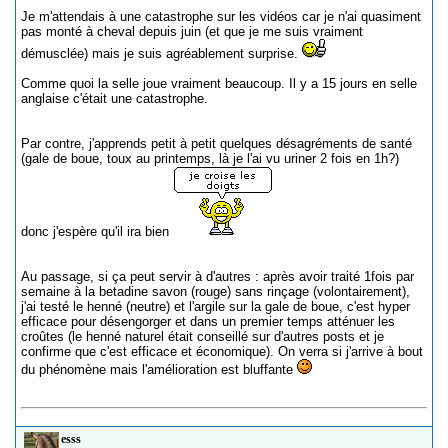
Je m'attendais à une catastrophe sur les vidéos car je n'ai quasiment
pas monté à cheval depuis juin (et que je me suis vraiment
démusclée) mais je suis agréablement surprise.
Comme quoi la selle joue vraiment beaucoup. Il y a 15 jours en selle
anglaise c'était une catastrophe.
Par contre, j'apprends petit à petit quelques désagréments de santé
(gale de boue, toux au printemps, là je l'ai vu uriner 2 fois en 1h?)
donc j'espère qu'il ira bien
Au passage, si ça peut servir à d'autres : après avoir traité 1fois par
semaine à la betadine savon (rouge) sans rinçage (volontairement),
j'ai testé le henné (neutre) et l'argile sur la gale de boue, c'est hyper
efficace pour désengorger et dans un premier temps atténuer les
croûtes (le henné naturel était conseillé sur d'autres posts et je
confirme que c'est efficace et économique). On verra si j'arrive à bout
du phénomène mais l'amélioration est bluffante
esss