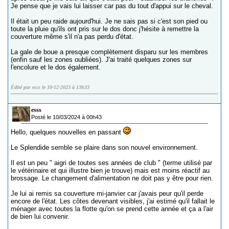
Je pense que je vais lui laisser car pas du tout d'appui sur le cheval.
Il était un peu raide aujourd'hui. Je ne sais pas si c'est son pied ou
toute la pluie qu'ils ont pris sur le dos donc j'hésite à remettre la
couverture même s'il n'a pas perdu d'état.
La gale de boue a presque complètement disparu sur les membres
(enfin sauf les zones oubliées). J'ai traité quelques zones sur
l'encolure et le dos également.
Édité par esss le 10-12-2023 à 13h33
esss
Posté le 10/03/2024 à 00h43
Hello, quelques nouvelles en passant
Le Splendide semble se plaire dans son nouvel environnement.
Il est un peu " aigri de toutes ses années de club " (terme utilisé par
le vétérinaire et qui illustre bien je trouve) mais est moins réactif au
brossage. Le changement d'alimentation ne doit pas y être pour rien.
Je lui ai remis sa couverture mi-janvier car j'avais peur qu'il perde
encore de l'état. Les côtes devenant visibles, j'ai estimé qu'il fallait le
ménager avec toutes la flotte qu'on se prend cette année et ça a l'air
de bien lui convenir.