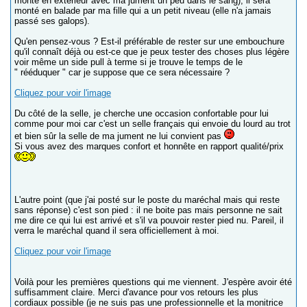
monté en extérieur avec ma jument un peu dans le sang), il sera
monté en balade par ma fille qui a un petit niveau (elle n'a jamais
passé ses galops).
Qu'en pensez-vous ? Est-il préférable de rester sur une embouchure
qu'il connaît déjà ou est-ce que je peux tester des choses plus légère
voir même un side pull à terme si je trouve le temps de le
" rééduquer " car je suppose que ce sera nécessaire ?
Cliquez pour voir l'image
Du côté de la selle, je cherche une occasion confortable pour lui
comme pour moi car c'est un selle français qui envoie du lourd au trot
et bien sûr la selle de ma jument ne lui convient pas
Si vous avez des marques confort et honnête en rapport qualité/prix
L'autre point (que j'ai posté sur le poste du maréchal mais qui reste
sans réponse) c'est son pied : il ne boite pas mais personne ne sait
me dire ce qui lui est arrivé et s'il va pouvoir rester pied nu. Pareil, il
verra le maréchal quand il sera officiellement à moi.
Cliquez pour voir l'image
Voilà pour les premières questions qui me viennent. J'espère avoir été
suffisamment claire. Merci d'avance pour vos retours les plus
cordiaux possible (je ne suis pas une professionnelle et la monitrice