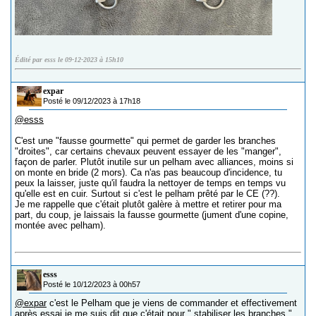
Édité par esss le 09-12-2023 à 15h10
expar
Posté le 09/12/2023 à 17h18
@esss
C'est une "fausse gourmette" qui permet de garder les branches
"droites", car certains chevaux peuvent essayer de les "manger",
façon de parler. Plutôt inutile sur un pelham avec alliances, moins si
on monte en bride (2 mors). Ca n'as pas beaucoup d'incidence, tu
peux la laisser, juste qu'il faudra la nettoyer de temps en temps vu
qu'elle est en cuir. Surtout si c'est le pelham prêté par le CE (??).
Je me rappelle que c'était plutôt galère à mettre et retirer pour ma
part, du coup, je laissais la fausse gourmette (jument d'une copine,
montée avec pelham).
esss
Posté le 10/12/2023 à 00h57
@expar
c'est le Pelham que je viens de commander et effectivement
après essai je me suis dit que c'était pour " stabiliser les branches ".