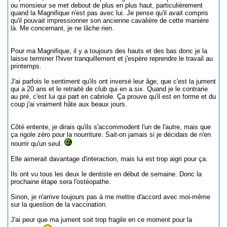
ou monsieur se met debout de plus en plus haut, particulièrement
quand la Magnifique n'est pas avec lui. Je pense qu'il avait compris
qu'il pouvait impressionner son ancienne cavalière de cette manière
là. Me concernant, je ne lâche rien.
Pour ma Magnifique, il y a toujours des hauts et des bas donc je la
laisse terminer l'hiver tranquillement et j'espère reprendre le travail au
printemps.
J'ai parfois le sentiment qu'ils ont inversé leur âge, que c'est la jument
qui a 20 ans et le retraité de club qui en a six. Quand je le contrarie
au pré, c'est lui qui part en cabriole. Ça prouve qu'il est en forme et du
coup j'ai vraiment hâte aux beaux jours.
Côté entente, je dirais qu'ils s'accommodent l'un de l'autre, mais que
ça rigole zéro pour la nourriture. Sait-on jamais si je décidais de n'en
nourrir qu'un seul.
Elle aimerait davantage d'interaction, mais lui est trop aigri pour ça.
Ils ont vu tous les deux le dentiste en début de semaine. Donc la
prochaine étape sera l'ostéopathe.
Sinon, je n'arrive toujours pas à me mettre d'accord avec moi-même
sur la question de la vaccination.
J'ai peur que ma jument soit trop fragile en ce moment pour la