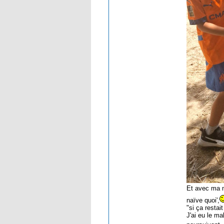
Et avec ma m
naïve quoi',
"si ça restait
J'ai eu le ma