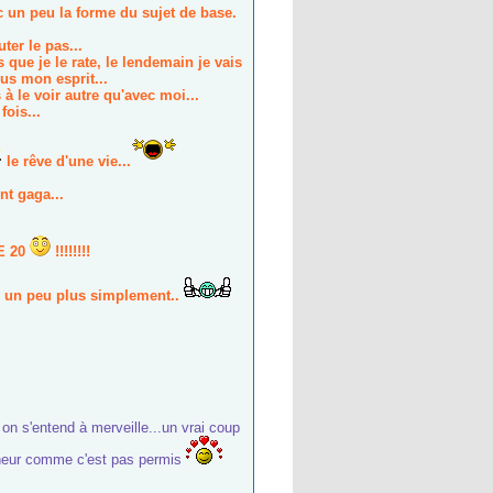
c un peu la forme du sujet de base.
er le pas...
 que je le rate, le lendemain je vais
lus mon esprit...
à le voir autre qu'avec moi...
fois...
le rêve d'une vie...
nt gaga...
E 20
!!!!!!!!
re un peu plus simplement..
n s'entend à merveille...un vrai coup
bonheur comme c'est pas permis