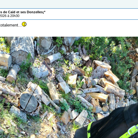
s de Caïd et ses Donzelles¡*
/2026 à 20h30
otalement...