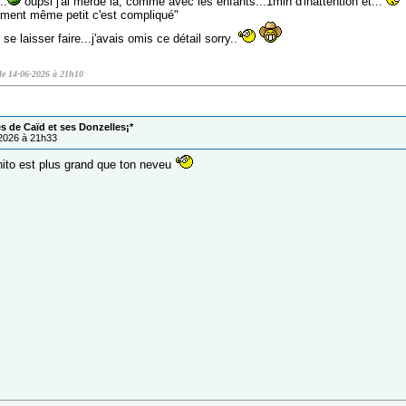
..
oupsi j'ai merdé là, comme avec les enfants...1min d'inattention et...
lement même petit c'est compliqué"
se laisser faire...j'avais omis ce détail sorry..
 le 14-06-2026 à 21h10
s de Caïd et ses Donzelles¡*
/2026 à 21h33
ito est plus grand que ton neveu