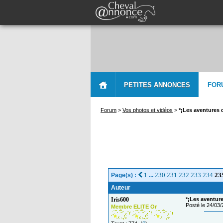
PETITES ANNONCES
FOR
Forum
>
Vos photos et vidéos
>
*¡Les aventures 
1
230
231
232
233
234
23
Page(s) :
...
Auteur
Iris600
*¡Les aventure
Posté le 24/03
Membre ELITE Or