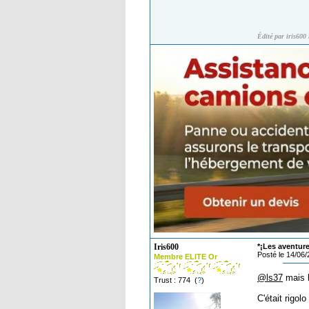
Édité par iris600
Iris600
*¡Les aventure
Posté le 14/06
Membre ELITE Or
@ls37
mais l
Trust : 774 (
?
)
C'était rigol