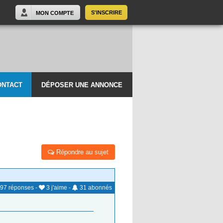
S'INSCRIRE
MON COMPTE
ONTACT
DÉPOSER UNE ANNONCE
Répondre au sujet
97
réponses
-
3
j'aime
-
31
abonnés