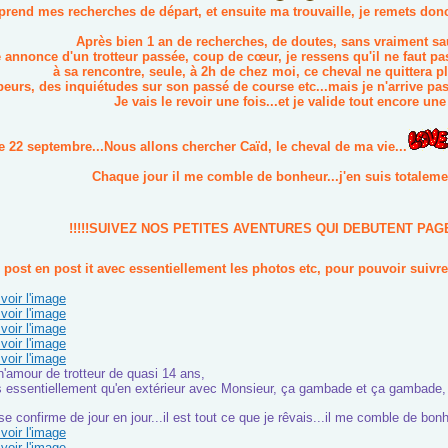
prend mes recherches de départ, et ensuite ma trouvaille, je remets don
Après bien 1 an de recherches, de doutes, sans vraiment saut
 annonce d'un trotteur passée, coup de cœur, je ressens qu'il ne faut pas
à sa rencontre, seule, à 2h de chez moi, ce cheval ne quittera p
eurs, des inquiétudes sur son passé de course etc...mais je n'arrive pas 
Je vais le revoir une fois...et je valide tout encore une 
e 22 septembre...Nous allons chercher Caïd, le cheval de ma vie...
Chaque jour il me comble de bonheur...j'en suis totaleme
!!!!!SUIVEZ NOS PETITES AVENTURES QUI DEBUTENT PAG
e post en post it avec essentiellement les photos etc, pour pouvoir suiv
voir l'image
voir l'image
voir l'image
voir l'image
voir l'image
'amour de trotteur de quasi 14 ans,
 essentiellement qu'en extérieur avec Monsieur, ça gambade et ça gambade, o
se confirme de jour en jour...il est tout ce que je rêvais...il me comble de 
voir l'image
voir l'image