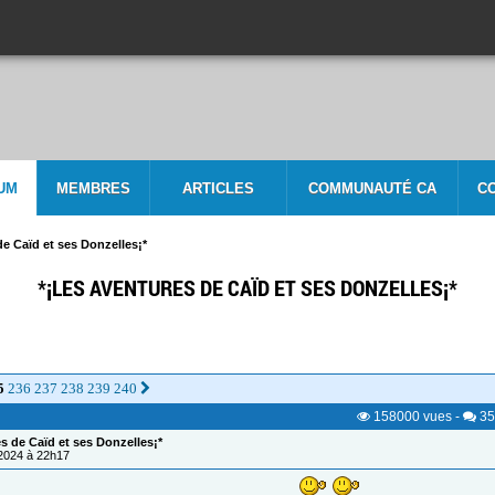
UM
MEMBRES
ARTICLES
COMMUNAUTÉ CA
C
de Caïd et ses Donzelles¡*
*¡LES AVENTURES DE CAÏD ET SES DONZELLES¡*
5
236
237
238
239
240
158000
vues
-
35
s de Caïd et ses Donzelles¡*
/2024 à 22h17