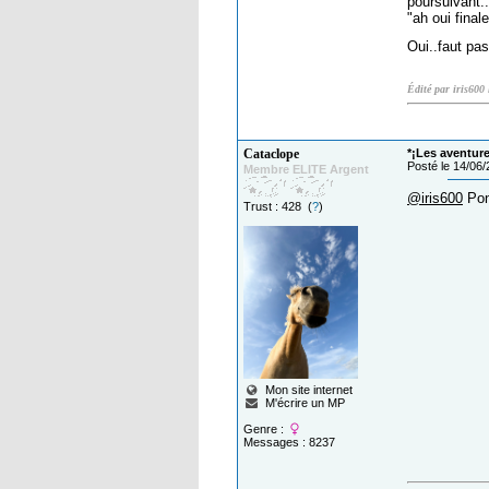
poursuivant..
"ah oui fina
Oui..faut pas 
Édité par iris600
Cataclope
*¡Les aventure
Posté le 14/06
Membre ELITE Argent
@iris600
Pon
Trust : 428 (
?
)
Mon site internet
M'écrire un MP
Genre :
Messages : 8237