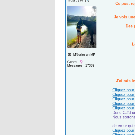
Trust : 774 (
?
)
Ce post re
Je vois une
Des p
L
M'écrire un MP
Genre :
Messages : 17339
J'ai mis l
Cliquez pour 
Cliquez pour 
Cliquez pour 
Cliquez pour 
Cliquez pour 
Donc Caïd un
Nous sortons
de cœur qui 
Cliquez pour 
Cliquez pour 