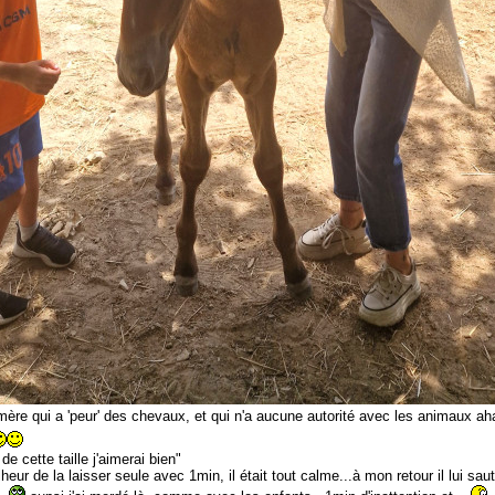
ère qui a 'peur' des chevaux, et qui n'a aucune autorité avec les animaux ahah
 de cette taille j'aimerai bien"
lheur de la laisser seule avec 1min, il était tout calme...à mon retour il lui sa