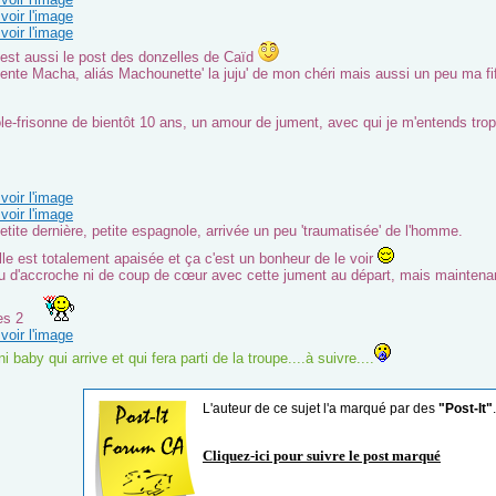
voir l'image
voir l'image
'est aussi le post des donzelles de Caïd
ente Macha, aliás Machounette' la juju' de mon chéri mais aussi un peu ma fi
e-frisonne de bientôt 10 ans, un amour de jument, avec qui je m'entends trop 
voir l'image
voir l'image
etite dernière, petite espagnole, arrivée un peu 'traumatisée' de l'homme.
lle est totalement apaisée et ça c'est un bonheur de le voir
eu d'accroche ni de coup de cœur avec cette jument au départ, mais maintenan
les 2
voir l'image
i baby qui arrive et qui fera parti de la troupe....à suivre....
L'auteur de ce sujet l'a marqué par des
"Post-It"
.
Cliquez-ici pour suivre le post marqué