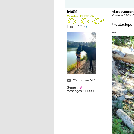
Iris600
*¡Les aventure
Posté le 15/06
Membre ELITE Or
@cataclope
t
Trust : 774 (
?
)
***
M'écrire un MP
Genre :
Messages : 17339