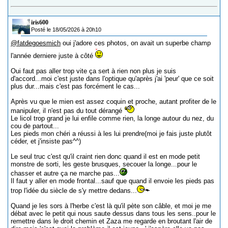
iris600
Posté le 18/05/2026 à 20h10
@fatdegoesmich
oui j'adore ces photos, on avait un superbe champ
l'année derniere juste à côté
Oui faut pas aller trop vite ça sert à rien non plus je suis
d'accord...moi c'est juste dans l'optique qu'après j'ai 'peur' que ce soit
plus dur...mais c'est pas forcément le cas...
Après vu que le mien est assez coquin et proche, autant profiter de le
manipuler, il n'est pas du tout dérangé
Le licol trop grand je lui enfile comme rien, la longe autour du nez, du
cou de partout...
Les pieds mon chéri a réussi à les lui prendre(moi je fais juste plutôt
céder, et j'insiste pas^^)
Le seul truc c'est qu'il craint rien donc quand il est en mode petit
monstre de sorti, les geste brusques, secouer la longe...pour le
chasser et autre ça ne marche pas...
Il faut y aller en mode frontal...sauf que quand il envoie les pieds pas
trop l'idée du siècle de s'y mettre dedans...
Quand je les sors à l'herbe c'est là qu'il pète son câble, et moi je me
débat avec le petit qui nous saute dessus dans tous les sens..pour le
remettre dans le droit chemin et Zaza me regarde en broutant l'air de