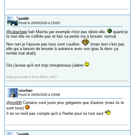
iris600
Posté le 20/05/2026 à 21h53
@cataclope
bah Macha par exemple n'est pas idiote elle.
quand je
la met elle ne s'affole pas et fais sa petite vie à brouter. normal.
Non non je t'assure pas tous sont couillon.
(mais bon c'est pas
elle qui a besoin de brouter à outrance avec son gras là donc ça
tombe mal ahah)
Oui j'avoue qu'il est trop choupinouuu j'adore
Édité par iris600 le 20-05-2026 à 21h53
cataclope
Posté le 20/05/2026 à 22h08
@iris600
Certains sont juste plus grégaires que d'autres (mais ils le
sont tous)
Il ne se rend pas compte qu'il a l'herbe pour lui tout seul
iris600