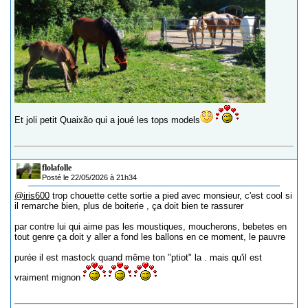
Et joli petit Quaixão qui a joué les tops models
flolafolle
Posté le 22/05/2026 à 21h34
@iris600
trop chouette cette sortie a pied avec monsieur, c'est cool si
il remarche bien, plus de boiterie , ça doit bien te rassurer
par contre lui qui aime pas les moustiques, moucherons, bebetes en
tout genre ça doit y aller a fond les ballons en ce moment, le pauvre
purée il est mastock quand même ton "ptiot" la . mais qu'il est
vraiment mignon