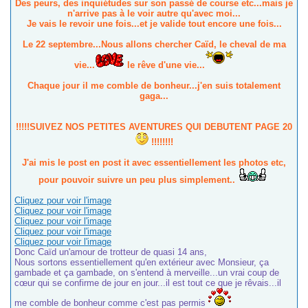
Des peurs, des inquiétudes sur son passé de course etc...mais je
n'arrive pas à le voir autre qu'avec moi...
Je vais le revoir une fois...et je valide tout encore une fois...
Le 22 septembre...Nous allons chercher Caïd, le cheval de ma
vie...
le rêve d'une vie...
Chaque jour il me comble de bonheur...j'en suis totalement
gaga...
!!!!!SUIVEZ NOS PETITES AVENTURES QUI DEBUTENT PAGE 20
!!!!!!!!
J'ai mis le post en post it avec essentiellement les photos etc,
pour pouvoir suivre un peu plus simplement..
Cliquez pour voir l'image
Cliquez pour voir l'image
Cliquez pour voir l'image
Cliquez pour voir l'image
Cliquez pour voir l'image
Donc Caïd un'amour de trotteur de quasi 14 ans,
Nous sortons essentiellement qu'en extérieur avec Monsieur, ça
gambade et ça gambade, on s'entend à merveille...un vrai coup de
cœur qui se confirme de jour en jour...il est tout ce que je rêvais...il
me comble de bonheur comme c'est pas permis