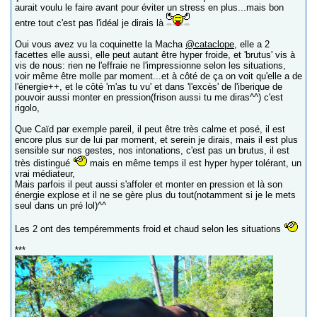
aurait voulu le faire avant pour éviter un stress en plus...mais bon
entre tout c'est pas l'idéal je dirais là
Oui vous avez vu la coquinette la Macha
@cataclope
, elle a 2
facettes elle aussi, elle peut autant être hyper froide, et 'brutus' vis à
vis de nous: rien ne l'effraie ne l'impressionne selon les situations,
voir même être molle par moment...et à côté de ça on voit qu'elle a de
l'énergie++, et le côté 'm'as tu vu' et dans 'l'excès' de l'iberique de
pouvoir aussi monter en pression(frison aussi tu me diras^^) c'est
rigolo,
Que Caïd par exemple pareil, il peut être très calme et posé, il est
encore plus sur de lui par moment, et serein je dirais, mais il est plus
sensible sur nos gestes, nos intonations, c'est pas un brutus, il est
très distingué
mais en même temps il est hyper hyper tolérant, un
vrai médiateur,
Mais parfois il peut aussi s'affoler et monter en pression et là son
énergie explose et il ne se gère plus du tout(notamment si je le mets
seul dans un pré lol)^^
Les 2 ont des tempéremments froid et chaud selon les situations
***