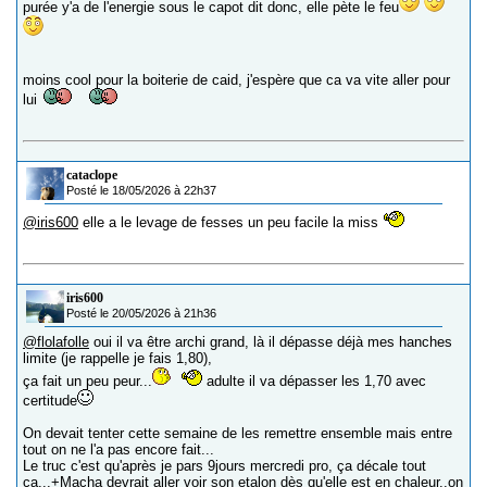
purée y'a de l'energie sous le capot dit donc, elle pète le feu
moins cool pour la boiterie de caid, j'espère que ca va vite aller pour
lui
cataclope
Posté le 18/05/2026 à 22h37
@iris600
elle a le levage de fesses un peu facile la miss
iris600
Posté le 20/05/2026 à 21h36
@flolafolle
oui il va être archi grand, là il dépasse déjà mes hanches
limite (je rappelle je fais 1,80),
ça fait un peu peur...
adulte il va dépasser les 1,70 avec
certitude
On devait tenter cette semaine de les remettre ensemble mais entre
tout on ne l'a pas encore fait...
Le truc c'est qu'après je pars 9jours mercredi pro, ça décale tout
ça...+Macha devrait aller voir son etalon dès qu'elle est en chaleur..on