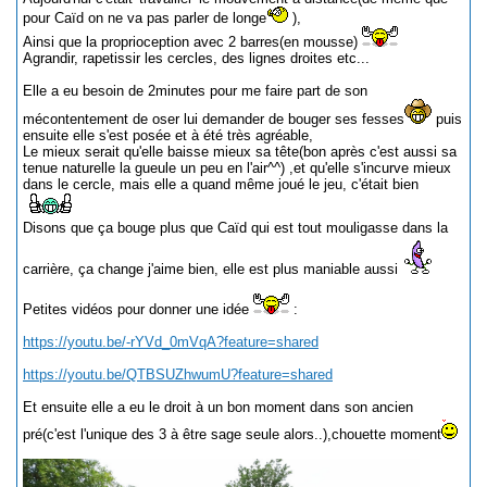
pour Caïd on ne va pas parler de longe
),
Ainsi que la proprioception avec 2 barres(en mousse)
Agrandir, rapetissir les cercles, des lignes droites etc...
Elle a eu besoin de 2minutes pour me faire part de son
mécontentement de oser lui demander de bouger ses fesses
puis
ensuite elle s'est posée et à été très agréable,
Le mieux serait qu'elle baisse mieux sa tête(bon après c'est aussi sa
tenue naturelle la gueule un peu en l'air^^) ,et qu'elle s'incurve mieux
dans le cercle, mais elle a quand même joué le jeu, c'était bien
Disons que ça bouge plus que Caïd qui est tout mouligasse dans la
carrière, ça change j'aime bien, elle est plus maniable aussi
Petites vidéos pour donner une idée
:
https://youtu.be/-rYVd_0mVqA?feature=shared
https://youtu.be/QTBSUZhwumU?feature=shared
Et ensuite elle a eu le droit à un bon moment dans son ancien
pré(c'est l'unique des 3 à être sage seule alors..),chouette moment