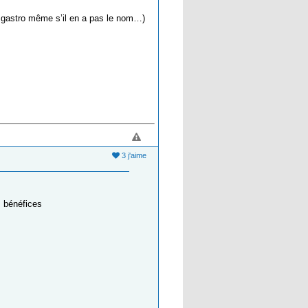
 gastro même s’il en a pas le nom…)
3 j'aime
s bénéfices