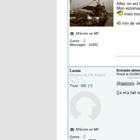
Allez on est l
Mon estomac 
mais tout
45 min de vé
M'écrire un MP
Genre :
Messages : 10492
Lasnia
Entraide alime
Posté le 01/06
Membre ELITE Argent
@guimsly
Je
Trust : 302 (
?
)
Ça m'a fait 
M'écrire un MP
Genre :