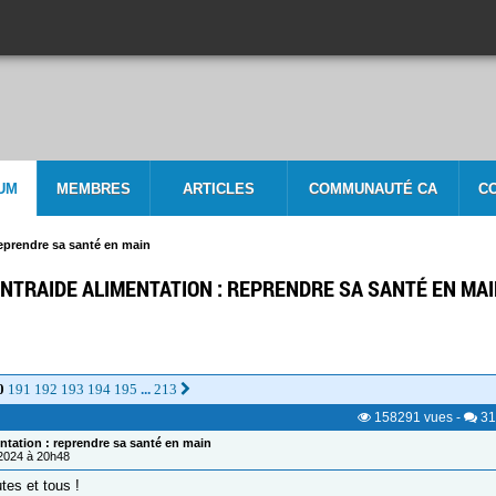
UM
MEMBRES
ARTICLES
COMMUNAUTÉ CA
C
reprendre sa santé en main
NTRAIDE ALIMENTATION : REPRENDRE SA SANTÉ EN MA
0
191
192
193
194
195
213
...
158291
vues
-
31
ntation : reprendre sa santé en main
/2024 à 20h48
tes et tous !