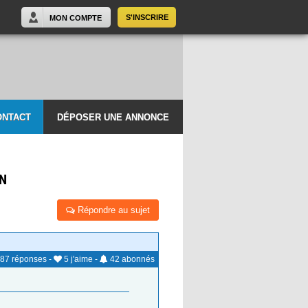
S'INSCRIRE
MON COMPTE
ONTACT
DÉPOSER UNE ANNONCE
IN
Répondre au sujet
87
réponses
-
5
j'aime
-
42
abonnés