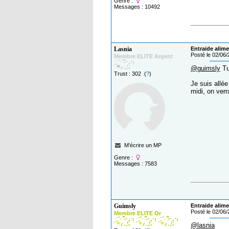
Genre :
Messages : 10492
Lasnia
Entraide alime
Posté le 02/06
Membre ELITE Argent
@guimsly
Tu
Trust : 302 (
?
)
Je suis allée
midi, on ver
M'écrire un MP
Genre :
Messages : 7583
Guimsly
Entraide alime
Posté le 02/06
Membre ELITE Or
@lasnia