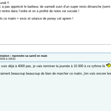
undi !!
a pas apprécié le barbeuc de samedi suivi d’un super resto dimanche (semi
 rentre dans l’ordre et on a profité de notre vie sociale !
lo ce matin + exos et séance de poney cet aprem !
ntation : reprendre sa santé en main
/2026 à 10h31
 suis déjà à 4000 pas, je vais terminer la journée à 10 000 à ce rythme là
vraiment beaucoup beaucoup de bien de marcher ce matin, j'en vois encore le