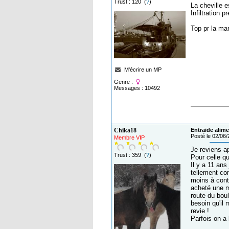
Trust : 120 (
?
)
La cheville 
Infiltration 
Top pr la mar
M'écrire un MP
Genre :
Messages : 10492
Chika18
Entraide alime
Posté le 02/06
Membre VIP
Je reviens a
Trust : 359 (
?
)
Pour celle q
Il y a 11 ans
tellement co
moins à conti
acheté une ma
route du boul
besoin qu'il
revie !
Parfois on a 