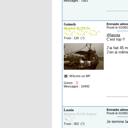
Messages : 7583
Guimsly
Entraide alime
Posté le 01/06
Membre ELITE Or
@lasnia
Trust : 120 (
?
)
C’est top !!
J’ai fait 45 
J’en ai même 
M'écrire un MP
Genre :
Messages : 10492
Lasnia
Entraide alime
Posté le 01/06
Membre ELITE Argent
Je termine l
Trust : 302 (
?
)