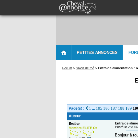
PETITES ANNONCES
FOR
Forum
>
Salon de thé
>
Entraide alimentation : 
E
1
185
186
187
188
189
19
Page(s) :
...
Auteur
Beabcr
Entraide alime
Posté le 28/06
Membre ELITE Or
Bonjour à tou