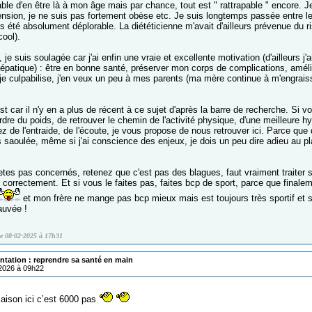
able d'en être là à mon âge mais par chance, tout est " rattrapable " encore. Je
ension, je ne suis pas fortement obèse etc. Je suis longtemps passée entre les
s été absolument déplorable. La diététicienne m'avait d'ailleurs prévenue du r
cool).
 je suis soulagée car j'ai enfin une vraie et excellente motivation (d'ailleurs j
hépatique) : être en bonne santé, préserver mon corps de complications, amél
, je culpabilise, j'en veux un peu à mes parents (ma mère continue à m'engrais
ost car il n'y en a plus de récent à ce sujet d'après la barre de recherche. S
dre du poids, de retrouver le chemin de l'activité physique, d'une meilleure h
 de l'entraide, de l'écoute, je vous propose de nous retrouver ici. Parce que d
is saoulée, même si j'ai conscience des enjeux, je dois un peu dire adieu au pl
etes pas concernés, retenez que c'est pas des blagues, faut vraiment traiter s
orrectement. Et si vous le faites pas, faites bcp de sport, parce que finalemen
et mon frère ne mange pas bcp mieux mais est toujours très sportif et s
auvée !
le 08-02-2025 à 17h31
ntation : reprendre sa santé en main
/2026 à 09h22
aison ici c’est 6000 pas