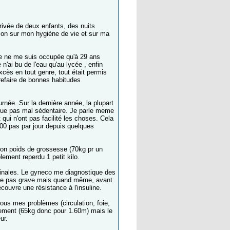
rrivée de deux enfants, des nuits
ion sur mon hygiène de vie et sur ma
nt je ne me suis occupée qu'à 29 ans
n'ai bu de l'eau qu'au lycée , enfin
cès en tout genre, tout était permis
refaire de bonnes habitudes
urnée. Sur la dernière année, la plupart
enue pas mal sédentaire. Je parle meme
ui n'ont pas facilité les choses. Cela
000 pas par jour depuis quelques
 mon poids de grossesse (70kg pr un
ement reperdu 1 petit kilo.
minales. Le gyneco me diagnostique des
tape pas grave mais quand même, avant
couvre une résistance à l'insuline.
 tous mes problèmes (circulation, foie,
llement (65kg donc pour 1.60m) mais le
ur.