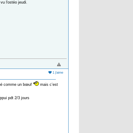
u l'ostéo jeudi.
1 j'aime
i sué comme un bœuf
mais c’est
ppui pdt 2/3 jours