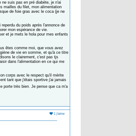
 ne suis pas en pré diabète, je n'ai
 mailles du filet, mon alimentation
isque de foie gras avec le coca (je ne
'ai reperdu du poids après l'annonce de
iorer mon espérance de vie.
ser et je mets le hola pour mes enfants
i vous êtes comme moi, que vous avez
ygiène de vie en somme, et qu'à ce titre
isons le clairement, c'est pas tjs
aisir dans l'alimentation en ce qui me
on corps avec le respect qu'il mérite
t tant que j'étais sportive j'ai jamais
e porte très bien. Je pense que ca m'a
1 j'aime