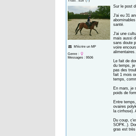
Trust : 516 (
?
)
Sur le post d
J'ai eu 31 an
abominables 
santé.
J'ai une cult
mais aussi de
sans doute p
M'écrire un MP
voire encour
alimentaires.
Genre :
Messages : 9506
Le fait de do
du temps, je
pas des trou
fait 1 mois 
temps, comm
En mars, je s
poids de form
Entre temps,
ovaires poly
la cirrhose).
Du coup, c'es
SOPK..). Don
gras est très