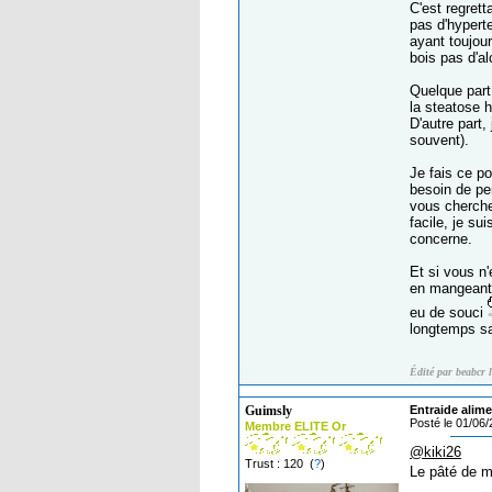
C'est regrett
pas d'hypert
ayant toujour
bois pas d'al
Quelque part,
la steatose 
D'autre part
souvent).
Je fais ce p
besoin de per
vous cherchez
facile, je su
concerne.
Et si vous n'
en mangeant c
eu de souci
longtemps s
Édité par beabcr 
Guimsly
Entraide alime
Posté le 01/06
Membre ELITE Or
@kiki26
Trust : 120 (
?
)
Le pâté de m