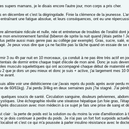
es supers mamans, je le disais encore l'autre jour, mon corps a pris cher.
s en décembre et c'est la dégringolade. Finie la clémence de la jeunesse. L'a
entraînant une fatigue absolue, et leurs conséquences, ont eu une répercuss
ure alimentaire ridicule et nulle, née et entretenue de troubles de l'oralité do
 mon environnement familial (biberon de sprite la nuit quand j'étais petite ! Je 
lus petite aussi mais genre pas au collège par exemple). Gras, sucre, salé, ex
agé. Je peux vous dire que ça ne facilite pas la tâche quand on essaie de se 
rmir 3 ou 4h par nuit en 10 morceaux, ça conduit à ne pas être très actif en jo
 tentais de dormir entre chaque trajet d'école de mon ainé. Donc je suis dev
bles musculo squelettiques qui ont accompagné chaque début de maternité et q
ou 2 que je dors un peu mieux et donc je suis + active, j'ai largement mes 10 
e avant.
uis allée voir une diététicienne car j'avais repris du poids après avoir perdu
e de 60/61kg). J'ai perdu 3/4kg en deux semaines puis j?ai stagné. J'ai pénibl
 quelques soucis de santé. Circulation sanguine, douleurs pelviennes, abdo
kystiques. Une échographie révèle une steatose hépatique (un foie gras, l'é
 Après discussion avec mon médecin à ce sujet je fais une prise de sang et dé
t clair : la perte de poids est la solution ou du moins la voie d'amélioration à
c je dois continuer à perdre du poids. Je n'ai pas un fort fort surpoids actue
 localisé et c'est ce qui m'a poussée à parler insulino résistance avec le docte