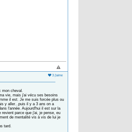
3 j'aime
ec mon cheval.
 ma vie, mais j'ai vécu ses besoins
omme il est. Je me suis forcée plus ou
s y aller...puis il y a 3 ans on a
ns l'année. Aujourd'hui il est sur la
e revient parce que j'ai, je pense, eu
ent de mentalité vis à vis de lui je
us tard.