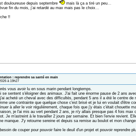
est douloureuse depuis septembre
mais là ça a tiré un peu…
prévue fin du mois, j’ai retardé au max mais pas le choix…
che !!
ntation : reprendre sa santé en main
/2026 à 19h27
près vous avoir lu en sous marin pendant longtemps.
ui se sentent s'éloigner des animaux. J'ai fait une énorme pause de 2 ans av
 j'ai acheté un cheval avec des difficultés, pendant 5 ans il a été le centre de
mme une contrainte que quelque chose c'est brisé et je lui en voulait d'être c
nuer à aller le voir régulièrement, chaque fois que j'y étais c'était chouette mai
ison, je l'ai mis au vert pendant 2 ans, je n'y allais presque pas 4 fois max da
ot. Je m'astreint à le travailler 2 jours par semaine. Et bien l'envie revient. Ell
 me manque. J'y retourne sereine et depuis sa remise au boulot et mon changem
besoin de couper pour pouvoir faire le deuil d'un projet et pouvoir reprendre pl