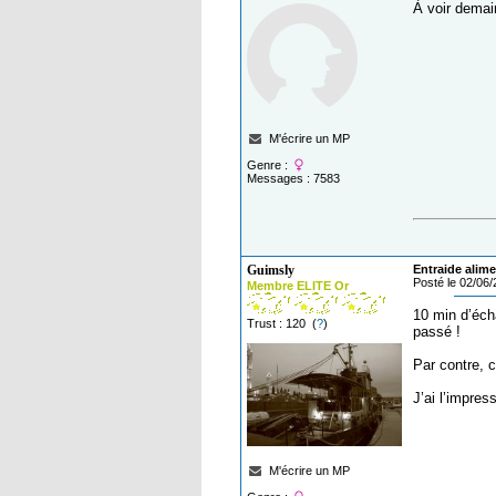
À voir demai
M'écrire un MP
Genre :
Messages : 7583
Guimsly
Entraide alime
Posté le 02/06
Membre ELITE Or
10 min d’éch
Trust : 120 (
?
)
passé !
Par contre, c
J’ai l’impres
M'écrire un MP