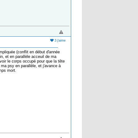
3 j'aime
pliquée (conflit en début d'année
n, et en parallèle acceuil de ma
oir le corps occupé pour que la tête
 ma psy en parallèle, et j'avance à
emps mort.