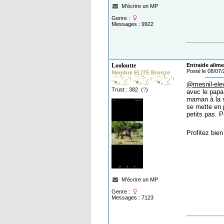
M'écrire un MP
Genre :
Messages : 9922
Looloutte
Entraide alime
Posté le 08/07
Membre ELITE Bronze
@mesnil-ele
Trust : 382 (
?
)
avec le papa
maman à la s
se mette en p
petits pas. P
Profitez bie
M'écrire un MP
Genre :
Messages : 7123