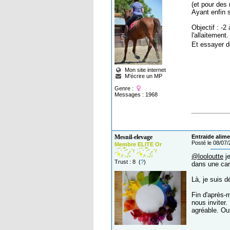
(et pour des 
Ayant enfin s
Objectif : -2
l'allaitement.
Et essayer de
Mon site internet
M'écrire un MP
Genre :
Messages : 1968
Mesnil-elevage
Entraide alime
Posté le 08/07
Membre ELITE Or
@looloutte
je
Trust : 8 (
?
)
dans une cara
Là, je suis d
Fin d'après-m
nous inviter
agréable. Ou