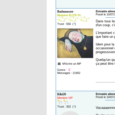
Badmonster
Entraide alime
Posté le 10/07
Membre ELITE Or
Dans tous les
Trust : 556 (
?
)
d'un coup, c
L'important c
que faire un
Idem pour la 
occasionnel (
progressivem
Quelqu'un qu
ça peut être 
M'écrire un MP
Genre :
Messages : 21902
Kiki26
Entraide alime
Posté le 10/07
Membre VIP
Trust : 302 (
?
)
Vacaaaannnn