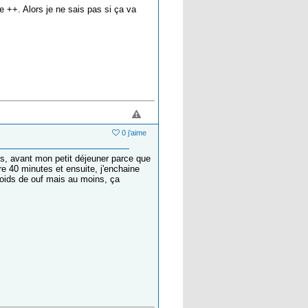
ge ++. Alors je ne sais pas si ça va
0 j'aime
ns, avant mon petit déjeuner parce que
re 40 minutes et ensuite, j'enchaine
oids de ouf mais au moins, ça