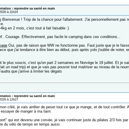
ntation : reprendre sa santé en main
/2026 à 11h24
e
Bienvenue ! Trop de la chance pour l'allaitement. J'ai personnellement pas ré
ce.
-4kg en 2 mois, c'est tout à fait faisable :)
f.. Courage. Effectivement, pas facile le camping dans ces conditions...
vage
Oui, pas de raison que WW ne fonctionne pas. Faut juste que je le fass
arce que j'ai tendance à être bien au début, puis après yolo j'oublie de noter,
.
t le plus soucis, c'est qu'on part 2 semaines en Norvège le 19 juillet. Et je sa
fait un road trip) et que je vais pas pouvoir tout maitriser au niveau de la nour
Faudra que j'arrive à limiter les dégats
ntation : reprendre sa santé en main
/2026 à 12h27
n côté, je vais arrêter de peser tout ce que je mange, et de tout contrôler. A
s essayer de manger à ma faim.
sport" qui est devenu une corvée, je vais continuer juste du pilates 2/3 fois pa
ire du vélo de temps en temps aussi.