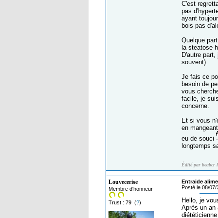
C'est regrett
pas d'hypert
ayant toujour
bois pas d'al
Quelque part,
la steatose 
D'autre part
souvent).
Je fais ce p
besoin de per
vous cherchez
facile, je su
concerne.
Et si vous n'
en mangeant c
eu de souci
longtemps s
Édité par beabcr 
Louvecerise
Entraide alime
Posté le 08/07
Membre d'honneur
Hello, je vou
Trust : 79 (
?
)
Après un an à
diététicienn