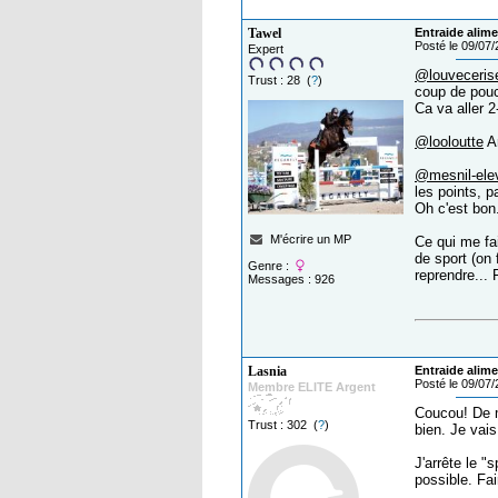
Tawel
Entraide alime
Posté le 09/07
Expert
@louveceris
Trust : 28 (
?
)
coup de pou
Ca va aller 2
@looloutte
Ar
@mesnil-ele
les points, p
Oh c'est bon
M'écrire un MP
Ce qui me fai
de sport (on 
Genre :
reprendre... 
Messages : 926
Lasnia
Entraide alime
Posté le 09/07
Membre ELITE Argent
Coucou! De mo
Trust : 302 (
?
)
bien. Je vai
J'arrête le "
possible. Fa