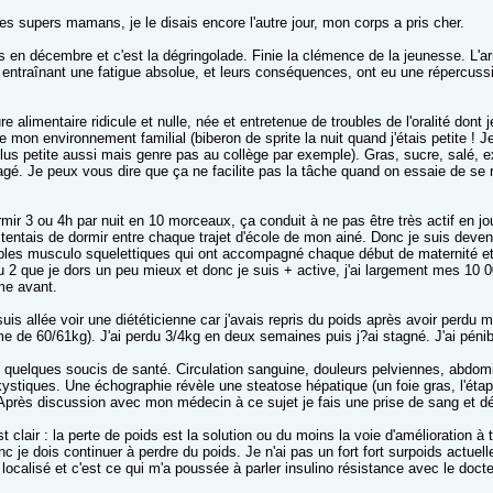
es supers mamans, je le disais encore l'autre jour, mon corps a pris cher.
s en décembre et c'est la dégringolade. Finie la clémence de la jeunesse. L'a
entraînant une fatigue absolue, et leurs conséquences, ont eu une répercuss
ure alimentaire ridicule et nulle, née et entretenue de troubles de l'oralité do
 mon environnement familial (biberon de sprite la nuit quand j'étais petite ! Je 
lus petite aussi mais genre pas au collège par exemple). Gras, sucre, salé, ex
agé. Je peux vous dire que ça ne facilite pas la tâche quand on essaie de se 
rmir 3 ou 4h par nuit en 10 morceaux, ça conduit à ne pas être très actif en jo
 tentais de dormir entre chaque trajet d'école de mon ainé. Donc je suis dev
bles musculo squelettiques qui ont accompagné chaque début de maternité et q
ou 2 que je dors un peu mieux et donc je suis + active, j'ai largement mes 10 
e avant.
uis allée voir une diététicienne car j'avais repris du poids après avoir perdu
e de 60/61kg). J'ai perdu 3/4kg en deux semaines puis j?ai stagné. J'ai pénibl
 quelques soucis de santé. Circulation sanguine, douleurs pelviennes, abdo
kystiques. Une échographie révèle une steatose hépatique (un foie gras, l'é
 Après discussion avec mon médecin à ce sujet je fais une prise de sang et dé
t clair : la perte de poids est la solution ou du moins la voie d'amélioration à
c je dois continuer à perdre du poids. Je n'ai pas un fort fort surpoids actue
 localisé et c'est ce qui m'a poussée à parler insulino résistance avec le docte