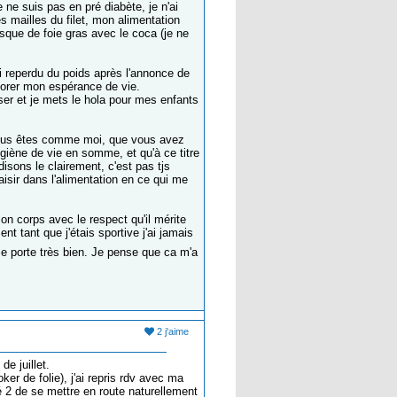
 ne suis pas en pré diabète, je n'ai
 mailles du filet, mon alimentation
isque de foie gras avec le coca (je ne
'ai reperdu du poids après l'annonce de
iorer mon espérance de vie.
ser et je mets le hola pour mes enfants
i vous êtes comme moi, que vous avez
ygiène de vie en somme, et qu'à ce titre
isons le clairement, c'est pas tjs
aisir dans l'alimentation en ce qui me
on corps avec le respect qu'il mérite
t tant que j'étais sportive j'ai jamais
e porte très bien. Je pense que ca m'a
2 j'aime
e juillet.
ker de folie), j'ai repris rdv avec ma
é 2 de se mettre en route naturellement