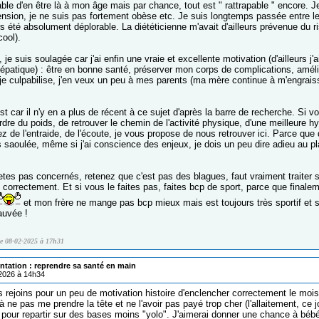
able d'en être là à mon âge mais par chance, tout est " rattrapable " encore. Je
ension, je ne suis pas fortement obèse etc. Je suis longtemps passée entre les
s été absolument déplorable. La diététicienne m'avait d'ailleurs prévenue du r
cool).
 je suis soulagée car j'ai enfin une vraie et excellente motivation (d'ailleurs j
hépatique) : être en bonne santé, préserver mon corps de complications, amél
, je culpabilise, j'en veux un peu à mes parents (ma mère continue à m'engrais
ost car il n'y en a plus de récent à ce sujet d'après la barre de recherche. S
dre du poids, de retrouver le chemin de l'activité physique, d'une meilleure h
 de l'entraide, de l'écoute, je vous propose de nous retrouver ici. Parce que d
is saoulée, même si j'ai conscience des enjeux, je dois un peu dire adieu au pl
etes pas concernés, retenez que c'est pas des blagues, faut vraiment traiter s
orrectement. Et si vous le faites pas, faites bcp de sport, parce que finalemen
et mon frère ne mange pas bcp mieux mais est toujours très sportif et s
auvée !
le 08-02-2025 à 17h31
ntation : reprendre sa santé en main
/2026 à 14h34
s rejoins pour un peu de motivation histoire d'enclencher correctement le mois d
 ne pas me prendre la tête et ne l'avoir pas payé trop cher (l'allaitement, ce jo
e pour repartir sur des bases moins "yolo". J'aimerai donner une chance à béb