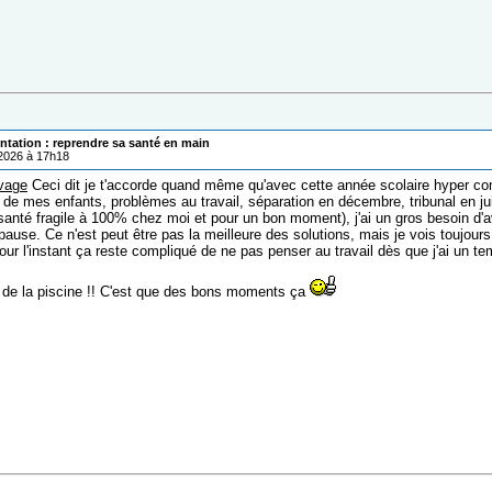
ntation : reprendre sa santé en main
/2026 à 17h18
vage
Ceci dit je t'accorde quand même qu'avec cette année scolaire hyper com
 de mes enfants, problèmes au travail, séparation en décembre, tribunal en jui
anté fragile à 100% chez moi et pour un bon moment), j'ai un gros besoin d'av
ause. Ce n'est peut être pas la meilleure des solutions, mais je vois toujours
our l'instant ça reste compliqué de ne pas penser au travail dès que j'ai un t
n de la piscine !! C'est que des bons moments ça