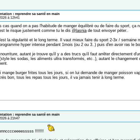
ntation : reprendre sa santé en main
/2026 à 12h41
 cas quand on a pas l'habitude de manger équilibré ou de faire du sport, ça ne
'est le risque justement comme tu le dis
@lasnia
de tout envoyer péter..
'est la régularité et le long terme. Il vaut mieux faire du sport 2-3x / semaine
 programme hyper intense pendant 1mois (ou 2 ou 3..) puis d'en avoir ras le bo
nourriture, autant je trouve qu'il y a des trucs qu'il faut arrêter directement d'u
style les sodas, les aliments ultra transformés, etc..), autant le changement d'
ent.
i mange burger frites tous les jours, si on lui demande de manger poisson va
très bon, tous les repas tous les jours, il va jamais tenir à long terme.
ntation : reprendre sa santé en main
/2026 à 21h47
nncccceeeesssss !!!!!!!