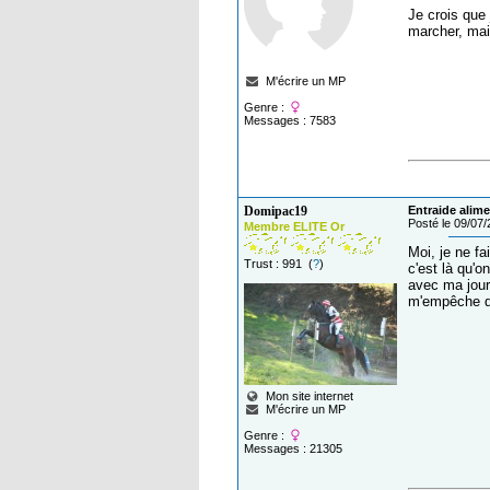
Je crois que 
marcher, mai
M'écrire un MP
Genre :
Messages : 7583
Domipac19
Entraide alime
Posté le 09/07
Membre ELITE Or
Moi, je ne f
Trust : 991 (
?
)
c'est là qu'o
avec ma jour
m'empêche d'
Mon site internet
M'écrire un MP
Genre :
Messages : 21305