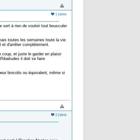
1 j'aime
 sert à rien de vouloir tout bousculer
 mais toutes les semaines toute la vie
l et d'arrêter complètement.
n coup, et juste le garder en plaisir
hbaitudes il doit se faire
peur brocolis ou équivalent, même si
2 j'aime