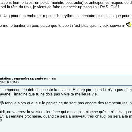
raisons hormonales, un poids moindre peut aider) et anticiper les risques de d
orti la tête du trou, je viens de faire un check up sanguin : RAS. Ouf !
 à -4kg pour septembre et reprise d'un rythme alimentaire plus classique pour ne
 me re-tonifier un peu, parce que le sport n'est plus qu'un vieux souvenir
ntation : reprendre sa santé en main
/2026 à 15h33
 comprends. Je déteeeeeeeste la chaleur. Encore pire quand il n'y a pas de répit
vane, j'imagine que tu ne dois pas vivre ta meilleure vie.
éjà tendue alors que, sur le papier, ce ne sont pas encore des températures in
idi, on va chez la voisine d'en face qui a une jolie piscine qu'elle n'utilise quas
. Et la semaine prochaine, quand ce sera à nouveau très chaud, on sera à l
f!