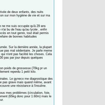
rrivée de deux enfants, des nuits
ion sur mon hygiène de vie et sur ma
nt je ne me suis occupée qu'à 29 ans
n'ai bu de l'eau qu'au lycée , enfin
cès en tout genre, tout était permis
refaire de bonnes habitudes
urnée. Sur la dernière année, la plupart
enue pas mal sédentaire. Je parle meme
ui n'ont pas facilité les choses. Cela
000 pas par jour depuis quelques
 mon poids de grossesse (70kg pr un
ement reperdu 1 petit kilo.
minales. Le gyneco me diagnostique des
tape pas grave mais quand même, avant
couvre une résistance à l'insuline.
 tous mes problèmes (circulation, foie,
llement (65kg donc pour 1.60m) mais le
ur.