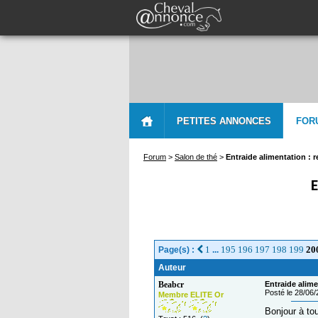
PETITES ANNONCES
FOR
Forum
>
Salon de thé
>
Entraide alimentation : 
E
1
195
196
197
198
199
20
Page(s) :
...
Auteur
Beabcr
Entraide alime
Posté le 28/06
Membre ELITE Or
Bonjour à tou