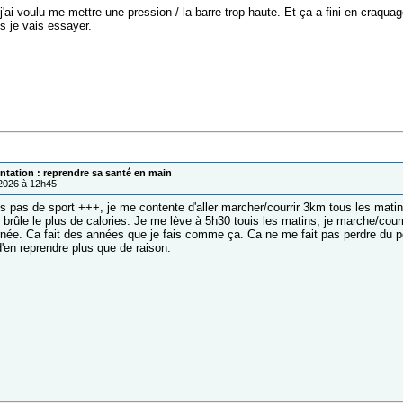
j'ai voulu me mettre une pression / la barre trop haute. Et ça a fini en craqua
s je vais essayer.
ntation : reprendre sa santé en main
/2026 à 12h45
ais pas de sport +++, je me contente d'aller marcher/courrir 3km tous les mati
n brûle le plus de calories. Je me lève à 5h30 touis les matins, je marche/cour
née. Ca fait des années que je fais comme ça. Ca ne me fait pas perdre du p
en reprendre plus que de raison.