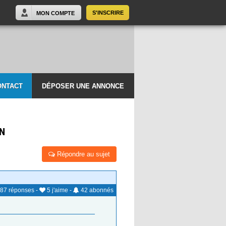
S'INSCRIRE
MON COMPTE
ONTACT
DÉPOSER UNE ANNONCE
IN
Répondre au sujet
87
réponses
-
5
j'aime
-
42
abonnés