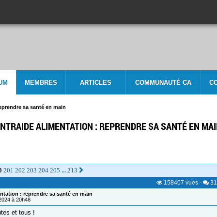
UM
MEMBRES
ARTICLES
COMMUNAUTÉ CA
C
reprendre sa santé en main
NTRAIDE ALIMENTATION : REPRENDRE SA SANTÉ EN MA
0
201
202
203
204
205
213
...
158407
vues
-
31
ntation : reprendre sa santé en main
/2024 à 20h48
tes et tous !