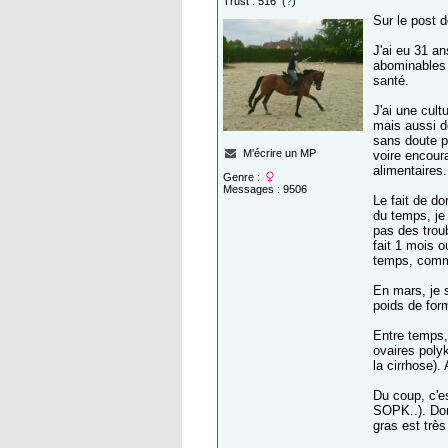
Trust : 516 (
?
)
Sur le post d
J'ai eu 31 an
abominables 
santé.
J'ai une cult
mais aussi de
sans doute p
M'écrire un MP
voire encour
alimentaires.
Genre :
Messages : 9506
Le fait de do
du temps, je
pas des trou
fait 1 mois 
temps, comm
En mars, je s
poids de form
Entre temps,
ovaires poly
la cirrhose).
Du coup, c'es
SOPK..). Don
gras est très