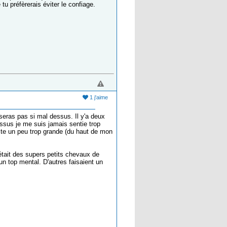
tu préfèrerais éviter le confiage.
1 j'aime
u seras pas si mal dessus. Il y'a deux
essus je me suis jamais sentie trop
vite un peu trop grande (du haut de mon
était des supers petits chevaux de
 un top mental. D'autres faisaient un