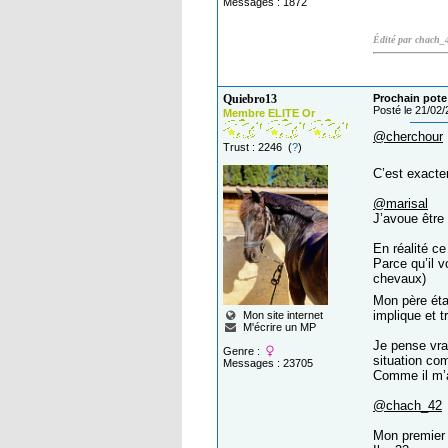
Messages : 1872
Édité par chach_
Quiebro13
Prochain pote 
Posté le 21/02
Membre ELITE Or
@cherchour
Trust : 2246 (
?
)
C’est exacte
@marisal
J’avoue être 
En réalité c
Parce qu’il v
chevaux)
Mon père éta
implique et 
Mon site internet
M'écrire un MP
Je pense vrai
Genre :
situation co
Messages : 23705
Comme il m’a 
@chach_42
Mon premier 