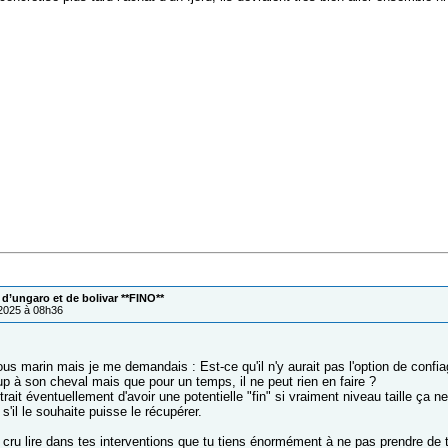
d’ungaro et de bolivar **FINO**
/2025 à 08h36
us marin mais je me demandais : Est-ce qu'il n'y aurait pas l'option de confia
up à son cheval mais que pour un temps, il ne peut rien en faire ?
rait éventuellement d'avoir une potentielle "fin" si vraiment niveau taille ça n
 s'il le souhaite puisse le récupérer.
 cru lire dans tes interventions que tu tiens énormément à ne pas prendre de 