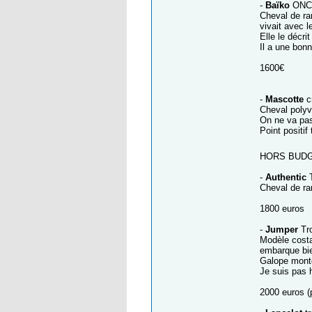
-
Baïko
ONC 
Cheval de ran
vivait avec l
Elle le décr
Il a une bonn
1600€
-
Mascotte
c
Cheval polyv
On ne va pas
Point positif
HORS BUDGE
-
Authentic
T
Cheval de ran
1800 euros
-
Jumper
Tro
Modèle costa
embarque bi
Galope mont
Je suis pas h
2000 euros (p