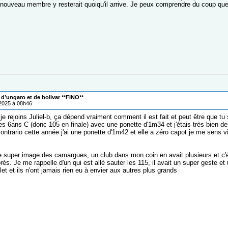
e nouveau membre y resterait quoiqu'il arrive. Je peux comprendre du coup que 
d’ungaro et de bolivar **FINO**
/2025 à 08h46
e je rejoins Juliel-b, ça dépend vraiment comment il est fait et peut être que t
 les 6ans C (donc 105 en finale) avec une ponette d'1m34 et j'étais très bien d
contrario cette année j'ai une ponette d'1m42 et elle a zéro capot je me sens 
ne super image des camargues, un club dans mon coin en avait plusieurs et c'
orés. Je me rappelle d'un qui est allé sauter les 115, il avait un super geste et
t et ils n'ont jamais rien eu à envier aux autres plus grands