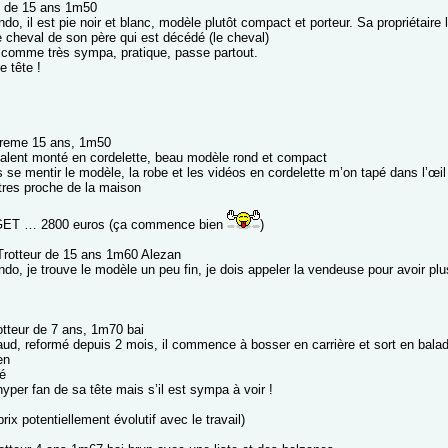
de 15 ans 1m50
do, il est pie noir et blanc, modèle plutôt compact et porteur. Sa propriétair
e cheval de son père qui est décédé (le cheval)
it comme très sympa, pratique, passe partout.
e tête !
reme 15 ans, 1m50
alent monté en cordelette, beau modèle rond et compact
 se mentir le modèle, la robe et les vidéos en cordelette m’on tapé dans l’œi
 tres proche de la maison
T … 2800 euros (ça commence bien
)
rotteur de 15 ans 1m60 Alezan
do, je trouve le modèle un peu fin, je dois appeler la vendeuse pour avoir plu
tteur de 7 ans, 1m70 bai
ud, reformé depuis 2 mois, il commence à bosser en carrière et sort en bal
en
é
yper fan de sa tête mais s’il est sympa à voir !
rix potentiellement évolutif avec le travail)