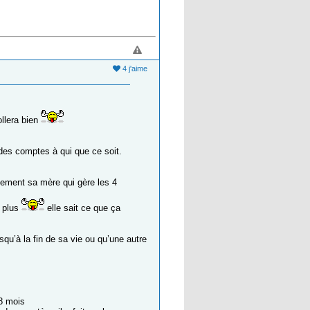
4 j'aime
ollera bien
e des comptes à qui que ce soit.
llement sa mère qui gère les 4
n plus
elle sait ce que ça
usqu’à la fin de sa vie ou qu’une autre
8 mois