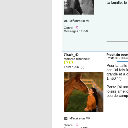
ta famille, l
M'écrire un MP
Genre :
Messages : 1950
Chach_42
Prochain pote 
Posté le 21/02
Membre d'honneur
Pour la taill
Trust : 206 (
?
)
ans j'ai fais
grande et à 
1m60 ^^)
Perso j'ai u
loisirs améli
peu de comple
M'écrire un MP
Genre :