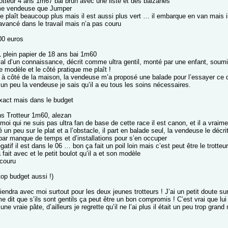
otteur 4 ans 1m67 bai brun avec une liste et des balzanes
me vendeuse que Jumper
 plaît beaucoup plus mais il est aussi plus vert … il embarque en van mais il
 avancé dans le travail mais n’a pas couru
00 euros
plein papier de 18 ans bai 1m60
val d’un connaissance, décrit comme ultra gentil, monté par une enfant, soumis
e modèle et le côté pratique me plaît !
t à côté de la maison, la vendeuse m’a proposé une balade pour l’essayer ce q
un peu la vendeuse je sais qu’il a eu tous les soins nécessaires.
exact mais dans le budget
s Trotteur 1m60, alezan
oi qui ne suis pas ultra fan de base de cette race il est canon, et il a vraim
é un peu sur le plat et a l’obstacle, il part en balade seul, la vendeuse le dé
 par manque de temps et d’installations pour s’en occuper
gatif il est dans le 06 … bon ça fait un poil loin mais c’est peut être le trotte
à fait avec et le petit boulot qu’il a et son modèle
 couru
top budget aussi !)
ndra avec moi surtout pour les deux jeunes trotteurs ! J’ai un petit doute sur 
dit que s’ils sont gentils ça peut être un bon compromis ! C’est vrai que lui
t une vraie pâte, d’ailleurs je regrette qu’il ne l’ai plus il était un peu trop gr