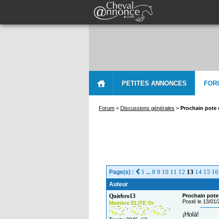
PETITES ANNONCES
FOR
Forum
>
Discussions générales
>
Prochain pote 
1
8
9
10
11
12
13
14
15
16
Page(s) :
...
Auteur
Quiebro13
Prochain pote 
Posté le 13/01
Membre ELITE Or
¡Holà!