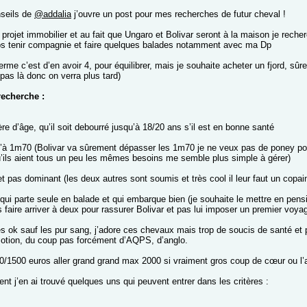
seils de
@addalia
j’ouvre un post pour mes recherches de futur cheval !
 projet immobilier et au fait que Ungaro et Bolivar seront à la maison je rech
s tenir compagnie et faire quelques balades notamment avec ma Dp
terme c’est d’en avoir 4, pour équilibrer, mais je souhaite acheter un fjord, s
pas là donc on verra plus tard)
recherche :
ère d’âge, qu’il soit debourré jusqu’à 18/20 ans s’il est en bonne santé
’à 1m70 (Bolivar va sûrement dépasser les 1m70 je ne veux pas de poney pou
qu’ils aient tous un peu les mêmes besoins me semble plus simple à gérer)
et pas dominant (les deux autres sont soumis et très cool il leur faut un copa
qui parte seule en balade et qui embarque bien (je souhaite le mettre en pensi
 faire arriver à deux pour rassurer Bolivar et pas lui imposer un premier voya
es ok sauf les pur sang, j’adore ces chevaux mais trop de soucis de santé et 
otion, du coup pas forcément d’AQPS, d’anglo.
0/1500 euros aller grand grand max 2000 si vraiment gros coup de cœur ou l’af
t j’en ai trouvé quelques uns qui peuvent entrer dans les critères :