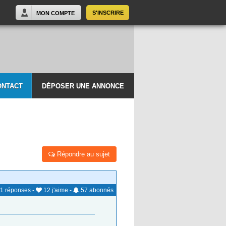
S'INSCRIRE
MON COMPTE
ONTACT
DÉPOSER UNE ANNONCE
Répondre au sujet
1
réponses
-
12
j'aime
-
57
abonnés