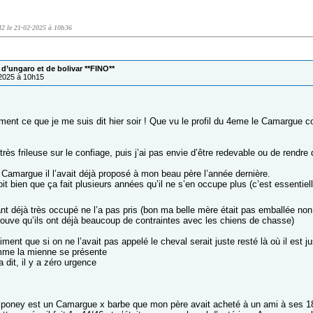
42 le 21-02-2025 à 10h36
d’ungaro et de bolivar **FINO**
/2025 à 10h15
ment ce que je me suis dit hier soir ! Que vu le profil du 4eme le Camargue c
très frileuse sur le confiage, puis j’ai pas envie d’être redevable ou de rendr
e Camargue il l’avait déjà proposé à mon beau père l’année dernière.
oit bien que ça fait plusieurs années qu’il ne s’en occupe plus (c’est essentie
nt déjà très occupé ne l’a pas pris (bon ma belle mère était pas emballée no
trouve qu’ils ont déjà beaucoup de contraintes avec les chiens de chasse)
ment que si on ne l’avait pas appelé le cheval serait juste resté là où il est j
mme la mienne se présente
dit, il y a zéro urgence
poney est un Camargue x barbe que mon père avait acheté à un ami à ses 1