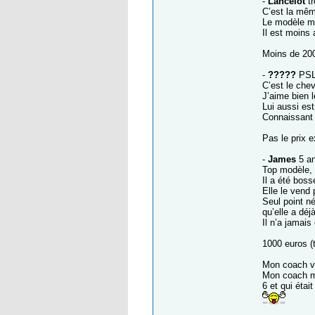
-
Lancelot
tr
C’est la mê
Le modèle me
Il est moins
Moins de 20
-
?????
PSL 
C’est le che
J’aime bien l
Lui aussi es
Connaissant 
Pas le prix 
-
James
5 an
Top modèle, m
Il a été boss
Elle le vend
Seul point né
qu’elle a déj
Il n’a jamais
1000 euros (
Mon coach vie
Mon coach me 
6 et qui étai