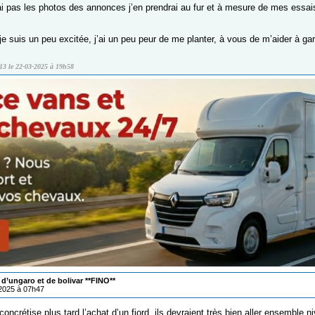
ai pas les photos des annonces j’en prendrai au fur et à mesure de mes essais
e suis un peu excitée, j’ai un peu peur de me planter, à vous de m’aider à gar
13 le 22-03-2025 à 19h58
d’ungaro et de bolivar **FINO**
/2025 à 07h47
 concrétise plus tard l’achat d’un fjord, ils devraient très bien aller ensemble 