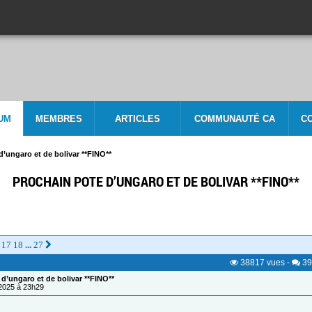
UM
MEMBRES
ARTICLES
COMMUNAUTÉ CA
C
d’ungaro et de bolivar **FINO**
PROCHAIN POTE D’UNGARO ET DE BOLIVAR **FINO**
17
18
27
...
38817
vues
-
39
d’ungaro et de bolivar **FINO**
/2025 à 23h29