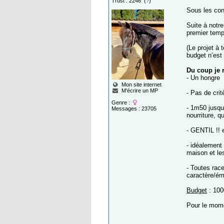
Trust : 2246 (
?
)
Sous les con
Suite à notre
premier temp
(Le projet à 
budget n’est 
Du coup je 
- Un hongre
Mon site internet
M'écrire un MP
- Pas de crit
Genre :
- 1m50 jusqu
Messages : 23705
nourriture, 
- GENTIL !! 
- idéalement 
maison et les
- Toutes rac
caractère/ém
Budget
: 100
Pour le momen