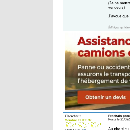
(Je ne mettr
vendeurs)
J’avoue que j
Édité par quiebro
Cherchour
Prochain pote 
Posté le 21/02
Membre ELITE Or
Au pire si tu