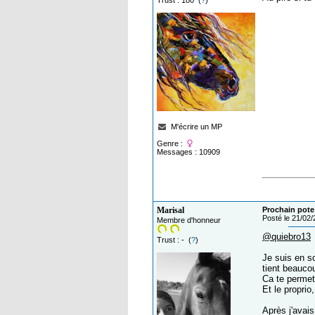
Trust : 180 (
?
)
M'écrire un MP
Genre :
Messages : 10909
Marisal
Prochain pote 
Posté le 21/02
Membre d'honneur
@quiebro13
Trust : - (
?
)
Je suis en so
tient beauco
Ca te permett
Et le proprio,
Après j'avais