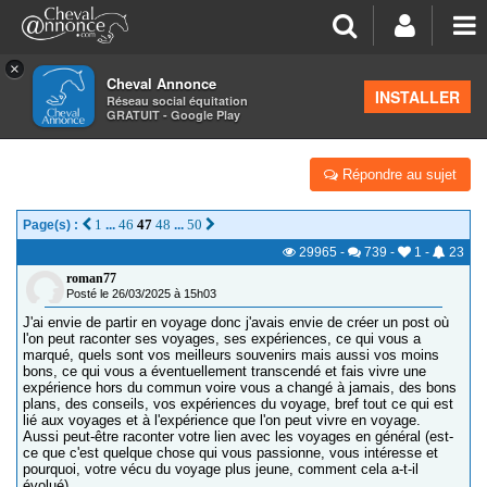
×
Cheval Annonce
Forum
>
Salon de thé
INSTALLER
Réseau social équitation
GRATUIT - Google Play
VOS VOYAGES
Répondre au sujet
1
46
47
48
50
Page(s) :
...
...
29965
-
739
-
1
-
23
roman77
Posté le 26/03/2025 à 15h03
J'ai envie de partir en voyage donc j'avais envie de créer un post où
l'on peut raconter ses voyages, ses expériences, ce qui vous a
marqué, quels sont vos meilleurs souvenirs mais aussi vos moins
bons, ce qui vous a éventuellement transcendé et fais vivre une
expérience hors du commun voire vous a changé à jamais, des bons
plans, des conseils, vos expériences du voyage, bref tout ce qui est
lié aux voyages et à l'expérience que l'on peut vivre en voyage.
Aussi peut-être raconter votre lien avec les voyages en général (est-
ce que c'est quelque chose qui vous passionne, vous intéresse et
pourquoi, votre vécu du voyage plus jeune, comment cela a-t-il
évolué).