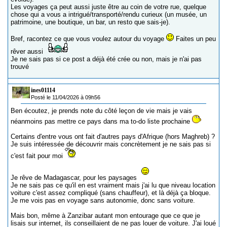
Les voyages ça peut aussi juste être au coin de votre rue, quelque
chose qui a vous a intrigué/transporté/rendu curieux (un musée, un
patrimoine, une boutique, un bar, un resto que sais-je).
Bref, racontez ce que vous voulez autour du voyage
Faites un peu
rêver aussi
Je ne sais pas si ce post a déjà été crée ou non, mais je n'ai pas
trouvé
ines01114
Posté le 11/04/2026 à 09h56
Ben écoutez, je prends note du côté leçon de vie mais je vais
néanmoins pas mettre ce pays dans ma to-do liste prochaine
Certains d'entre vous ont fait d'autres pays d'Afrique (hors Maghreb) ?
Je suis intéressée de découvrir mais concrètement je ne sais pas si
c'est fait pour moi
Je rêve de Madagascar, pour les paysages
Je ne sais pas ce qu'il en est vraiment mais j'ai lu que niveau location
voiture c'est assez compliqué (sans chauffeur), et là déjà ça bloque.
Je me vois pas en voyage sans autonomie, donc sans voiture.
Mais bon, même à Zanzibar autant mon entourage que ce que je
lisais sur internet, ils conseillaient de ne pas louer de voiture. J'ai loué