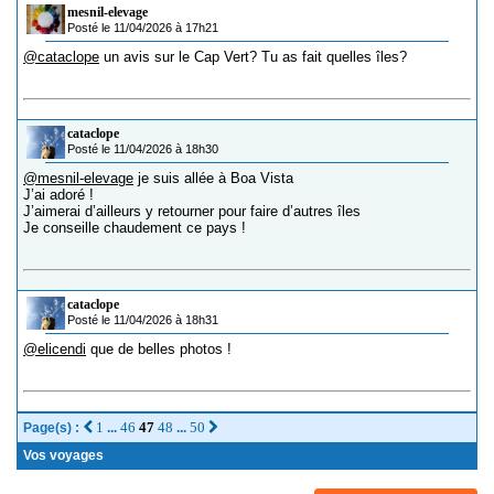
mesnil-elevage
Posté le 11/04/2026 à 17h21
@cataclope
un avis sur le Cap Vert? Tu as fait quelles îles?
cataclope
Posté le 11/04/2026 à 18h30
@mesnil-elevage
je suis allée à Boa Vista
J’ai adoré !
J’aimerai d’ailleurs y retourner pour faire d’autres îles
Je conseille chaudement ce pays !
cataclope
Posté le 11/04/2026 à 18h31
@elicendi
que de belles photos !
1
46
47
48
50
Page(s) :
...
...
Vos voyages