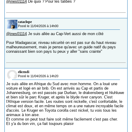
@ines01114
De quoi ? Pour les talibés ?
cataclope
Posté le 11/04/2026 à 14h00
@ines01114
Je suis allée au Cap-Vert aussi de mon côté
Pour Madagascar, niveau sécurité on est pas sur du haut niveau
malheureusement, mais je pense qu'avec un guide natif du pays
connaissant bien son pays tu peux y aller "sans crainte"
elicendi
Posté le 11/04/2026 à 14h20
Je suis allée en Afrique du Sud avec mon homme. On a loué une
voiture et logé en air bnb. On est arrivés au Cap et partis de
Johannesburg, on est passés par Durban, le drakensberg et hluhluwe
et bien sûr le parc Kruger, et après le blyde river canyon. C'est
l'Afrique version facile. Les routes sont nickelle, c'est confortable, le
climat est doux, et en même temps on a une nature incroyable facile
d'accès. Le Kruger en Toyota corolla cest nickel, tu vois tous les
animaux à ton aise.
Et comme on peut tout faire soit même facilement c'est pas cher.
Et y'a du bon vin, ça fait toujours plaisir