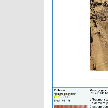
Titiboyer
Vos voyages
Posté le 04/06
Membre d'honneur
@badmonste
Trust : 68 (
?
)
Ta dernière 
J’espère que