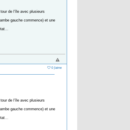
our de l’île avec plusieurs
 la jambe gauche commence) et une
 état…
0 j'aime
our de l’île avec plusieurs
 la jambe gauche commence) et une
 état…