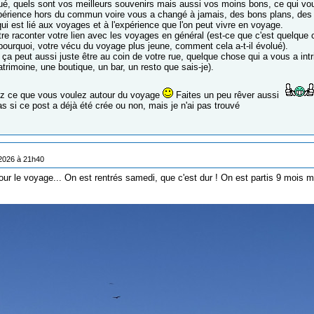
é, quels sont vos meilleurs souvenirs mais aussi vos moins bons, ce qui vou
périence hors du commun voire vous a changé à jamais, des bons plans, des
qui est lié aux voyages et à l'expérience que l'on peut vivre en voyage.
tre raconter votre lien avec les voyages en général (est-ce que c'est quelqu
 pourquoi, votre vécu du voyage plus jeune, comment cela a-t-il évolué).
ça peut aussi juste être au coin de votre rue, quelque chose qui a vous a intr
rimoine, une boutique, un bar, un resto que sais-je).
ez ce que vous voulez autour du voyage
Faites un peu rêver aussi
s si ce post a déjà été crée ou non, mais je n'ai pas trouvé
/2026 à 21h40
our le voyage... On est rentrés samedi, que c'est dur ! On est partis 9 mois ma