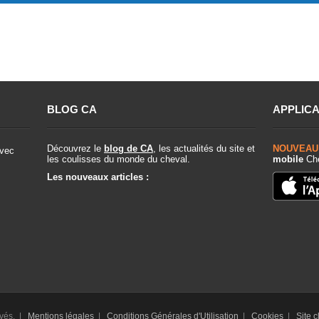
BLOG CA
APPLICA
Découvrez le
blog de CA
, les actualités du site et
NOUVEAU
vec
les coulisses du monde du cheval.
mobile
Che
Les nouveaux articles :
rvés. |
Mentions légales
|
Conditions Générales d'Utilisation
|
Cookies
|
Site 