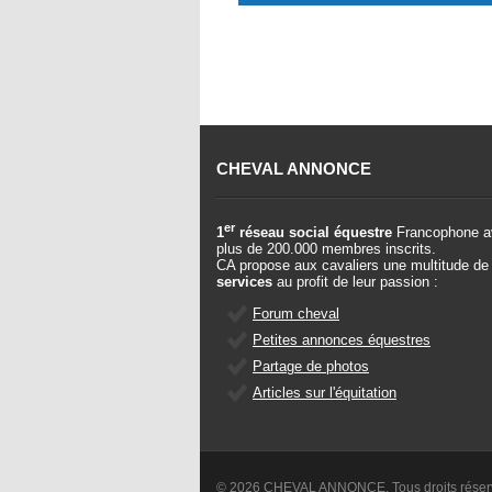
CHEVAL ANNONCE
er
1
réseau social équestre
Francophone a
plus de 200.000 membres inscrits.
CA propose aux cavaliers une multitude de
services
au profit de leur passion :
Forum cheval
Petites annonces équestres
Partage de photos
Articles sur l'équitation
© 2026 CHEVAL ANNONCE. Tous droits rése