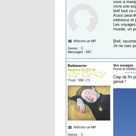
vous a marqu
vivre une ex
bref tout ce 
Aussi peut-ê
intéresse et
Les voyages 
musée, un pat
Bref, racont
M'écrire un MP
Je ne sais pa
Genre :
Messages : 597
Badmonster
Vos voyages
Posté le 03/06
Membre ELITE Or
Clap de fin p
Trust : 556 (
?
)
génial !
M'écrire un MP
Genre :