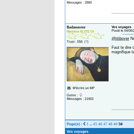
Messages : 2880
Badmonster
Vos voyages
Posté le 04/06
Membre ELITE Or
@titiboyer
No
Trust : 556 (
?
)
Faut te dire 
magnifique l
M'écrire un MP
Genre :
Messages : 21902
1
45
46
47
48
49
50
Page(s) :
...
Vos voyages