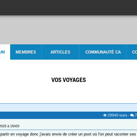
UM
MEMBRES
ARTICLES
COMMUNAUTÉ CA
C
VOS VOYAGES
29940
vues
-
7
/2025 à 15h03
 partir en voyage donc j'avais envie de créer un post où l'on peut raconter s