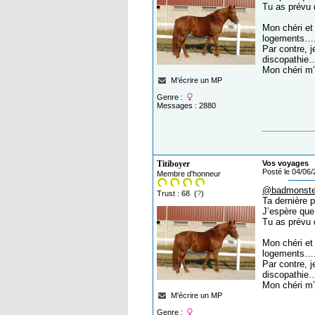
Tu as prévu d
Mon chéri et
logements…
Par contre, 
discopathie…
Mon chéri m’a
M'écrire un MP
Genre :
Messages : 2880
Titiboyer
Vos voyages
Posté le 04/06
Membre d'honneur
@badmonste
Trust : 68 (
?
)
Ta dernière 
J’espère que
Tu as prévu d
Mon chéri et
logements…
Par contre, 
discopathie…
Mon chéri m’a
M'écrire un MP
Genre :