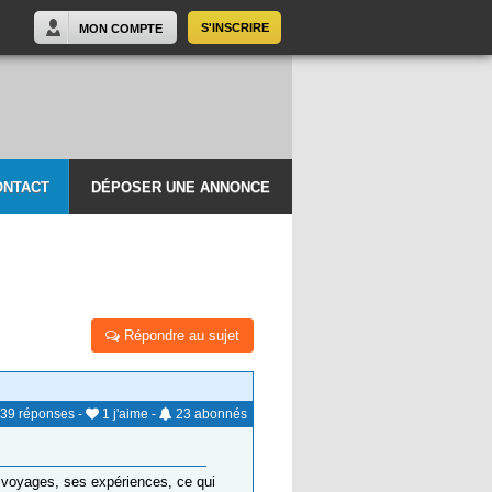
S'INSCRIRE
MON COMPTE
ONTACT
DÉPOSER UNE ANNONCE
Répondre au sujet
39
réponses
-
1
j'aime
-
23
abonnés
es voyages, ses expériences, ce qui