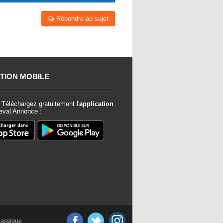
Répondre au sujet
TION MOBILE
Téléchargez gratuitement l'
application
val Annonce :
classique