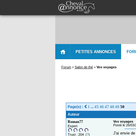
PETITES ANNONCES
FOR
Forum
>
Salon de thé
>
Vos voyages
1
45
46
47
48
49
50
Page(s) :
...
Auteur
Roman77
Vos voyages
Posté le 26/03
Expert
J'ai envie de
Trust : 204 (
?
)