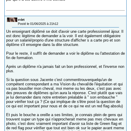
sviet
Posté le 01/06/2025 à 21h12
Un enseignant diplômé se doit d'avoir une carte professionnel àjour. Il
est donc légitime de demander a la voir. Il est également obligatoire
pour un salarié/proprio d'une structure d'afficher s a carte pro et son
diplôme s'il enseigne dans la dite structure.
Pour le reste, il suffît de demander a voir le diplôme ou l'attestation de
fin de formation.
Après un diplôme n'a jamais fait un bon professionnel, et l'inverse non
plus.
Si la question sous Jacente c'est commenttrouverquelqu'un de
compétent correspondant a ma Vision du cheval/de l'équitation et qui
va pas bousiller mon cheval, moi meme ou les deux, c'est pas avec
des preuves de diplômes qu'on aura la réponse. C'est plutôt que vais
je lui demander dans notre entretien préalable à " son embauche "
pour vérifier tout ça ? (Ce qui implique de s'être posé la question de
ce qui est important pour nous et de ce qui ne est un red flag absolu)
Et puis le bouche a oreille a ses limites, je connais plein de gens qui
trouvent super un type qui n'approcherait meme pas mes chevaux en
photo, c'est donc vraiment important d'avoir sa liste de Green flag et
de red flag pour vérifier que tout est bien ok sur le papier avant meme