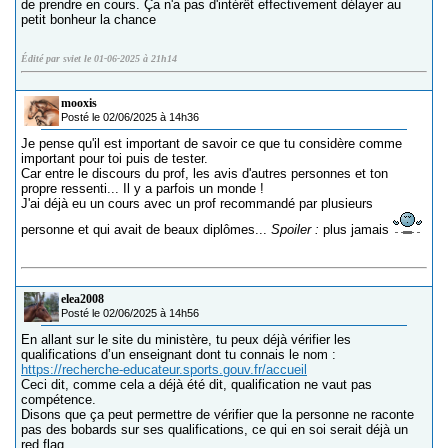
de prendre en cours. Ça n'a pas d'intérêt effectivement délayer au
petit bonheur la chance
Édité par sviet le 01-06-2025 à 21h14
mooxis
Posté le 02/06/2025 à 14h36
Je pense qu'il est important de savoir ce que tu considère comme
important pour toi puis de tester.
Car entre le discours du prof, les avis d'autres personnes et ton
propre ressenti... Il y a parfois un monde !
J'ai déjà eu un cours avec un prof recommandé par plusieurs
personne et qui avait de beaux diplômes...
Spoiler :
plus jamais
elea2008
Posté le 02/06/2025 à 14h56
En allant sur le site du ministère, tu peux déjà vérifier les
qualifications d’un enseignant dont tu connais le nom :
https://recherche-educateur.sports.gouv.fr/accueil
Ceci dit, comme cela a déjà été dit, qualification ne vaut pas
compétence.
Disons que ça peut permettre de vérifier que la personne ne raconte
pas des bobards sur ses qualifications, ce qui en soi serait déjà un
red flag.