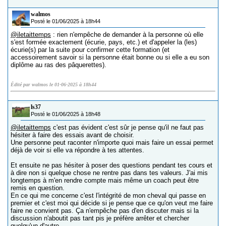
walmos
Posté le 01/06/2025 à 18h44
@iletaittemps
: rien n'empêche de demander à la personne où elle
s'est formée exactement (écurie, pays, etc.) et d'appeler la (les)
écurie(s) par la suite pour confirmer cette formation (et
accessoirement savoir si la personne était bonne ou si elle a eu son
diplôme au ras des pâquerettes).
Édité par walmos le 01-06-2025 à 18h44
ls37
Posté le 01/06/2025 à 18h48
@iletaittemps
c'est pas évident c'est sûr je pense qu'il ne faut pas
hésiter à faire des essais avant de choisir.
Une personne peut raconter n'importe quoi mais faire un essai permet
déjà de voir si elle va répondre à tes attentes.
Et ensuite ne pas hésiter à poser des questions pendant tes cours et
à dire non si quelque chose ne rentre pas dans tes valeurs. J'ai mis
longtemps à m'en rendre compte mais même un coach peut être
remis en question.
En ce qui me concerne c'est l'intégrité de mon cheval qui passe en
premier et c'est moi qui décide si je pense que ce qu'on veut me faire
faire ne convient pas. Ça n'empêche pas d'en discuter mais si la
discussion n'aboutit pas tant pis je préfère arrêter et chercher
quelqu'un d'autre.