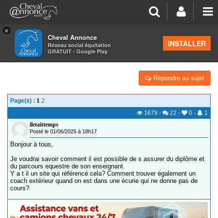
×
Cheval Annonce
Forum
>
Formations équestres
INSTALLER
Réseau social équitation
GRATUIT - Google Play
BIEN CHOISIR SON COACH
Répondre au sujet
1
2
Page(s) :
1679
-
22
-
0
-
1
iletaittemps
Posté le 01/06/2025 à 18h17
Bonjour à tous,
Je voudrai savoir comment il est possible de s assurer du diplôme et
du parcours equestre de son enseignant.
Y a t il un site qui référencé cela? Comment trouver également un
coach extérieur quand on est dans une écurie qui ne donne pas de
cours?