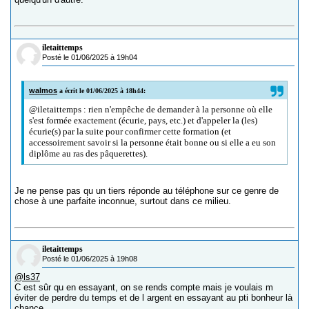
iletaittemps
Posté le 01/06/2025 à 19h04
walmos
a écrit le 01/06/2025 à 18h44:
@iletaittemps : rien n'empêche de demander à la personne où elle
s'est formée exactement (écurie, pays, etc.) et d'appeler la (les)
écurie(s) par la suite pour confirmer cette formation (et
accessoirement savoir si la personne était bonne ou si elle a eu son
diplôme au ras des pâquerettes).
Je ne pense pas qu un tiers réponde au téléphone sur ce genre de
chose à une parfaite inconnue, surtout dans ce milieu.
iletaittemps
Posté le 01/06/2025 à 19h08
@ls37
C est sûr qu en essayant, on se rends compte mais je voulais m
éviter de perdre du temps et de l argent en essayant au pti bonheur là
chance..