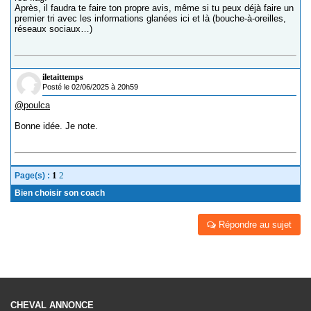
Après, il faudra te faire ton propre avis, même si tu peux déjà faire un
premier tri avec les informations glanées ici et là (bouche-à-oreilles,
réseaux sociaux…)
iletaittemps
Posté le 02/06/2025 à 20h59
@poulca
Bonne idée. Je note.
1
2
Page(s) :
Bien choisir son coach
Répondre au sujet
CHEVAL ANNONCE