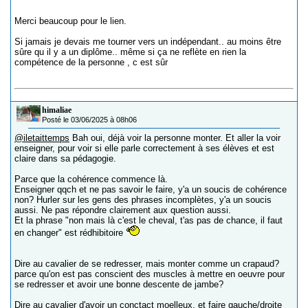
Merci beaucoup pour le lien.
Si jamais je devais me tourner vers un indépendant.. au moins être
sûre qu il y a un diplôme.. même si ça ne reflète en rien la
compétence de la personne , c est sûr
himaliae
Posté le 03/06/2025 à 08h06
@iletaittemps
Bah oui, déjà voir la personne monter. Et aller la voir
enseigner, pour voir si elle parle correctement à ses élèves et est
claire dans sa pédagogie.
Parce que la cohérence commence là.
Enseigner qqch et ne pas savoir le faire, y'a un soucis de cohérence
non? Hurler sur les gens des phrases incomplètes, y'a un soucis
aussi. Ne pas répondre clairement aux question aussi.
Et la phrase "non mais là c'est le cheval, t'as pas de chance, il faut
en changer" est rédhibitoire
Dire au cavalier de se redresser, mais monter comme un crapaud?
parce qu'on est pas conscient des muscles à mettre en oeuvre pour
se redresser et avoir une bonne descente de jambe?
Dire au cavalier d'avoir un conctact moelleux, et faire gauche/droite