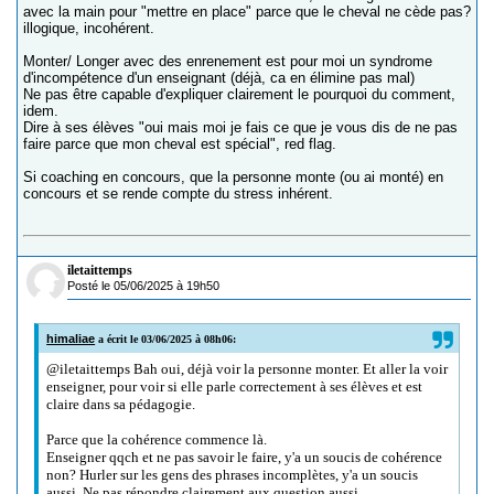
avec la main pour "mettre en place" parce que le cheval ne cède pas?
illogique, incohérent.
Monter/ Longer avec des enrenement est pour moi un syndrome
d'incompétence d'un enseignant (déjà, ca en élimine pas mal)
Ne pas être capable d'expliquer clairement le pourquoi du comment,
idem.
Dire à ses élèves "oui mais moi je fais ce que je vous dis de ne pas
faire parce que mon cheval est spécial", red flag.
Si coaching en concours, que la personne monte (ou ai monté) en
concours et se rende compte du stress inhérent.
iletaittemps
Posté le 05/06/2025 à 19h50
himaliae
a écrit le 03/06/2025 à 08h06:
@iletaittemps Bah oui, déjà voir la personne monter. Et aller la voir
enseigner, pour voir si elle parle correctement à ses élèves et est
claire dans sa pédagogie.
Parce que la cohérence commence là.
Enseigner qqch et ne pas savoir le faire, y'a un soucis de cohérence
non? Hurler sur les gens des phrases incomplètes, y'a un soucis
aussi. Ne pas répondre clairement aux question aussi.