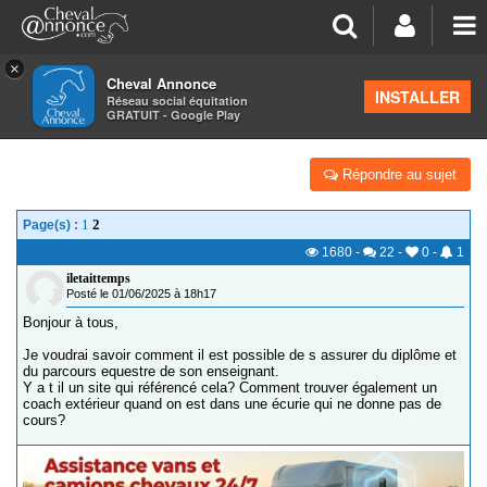
×
Cheval Annonce
Forum
>
Formations équestres
INSTALLER
Réseau social équitation
GRATUIT - Google Play
BIEN CHOISIR SON COACH
Répondre au sujet
1
2
Page(s) :
1680
-
22
-
0
-
1
iletaittemps
Posté le 01/06/2025 à 18h17
Bonjour à tous,
Je voudrai savoir comment il est possible de s assurer du diplôme et
du parcours equestre de son enseignant.
Y a t il un site qui référencé cela? Comment trouver également un
coach extérieur quand on est dans une écurie qui ne donne pas de
cours?