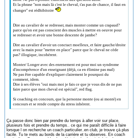
Et la phrase "non mais là c'est le cheval, t'as pas de chance, il faut en
changer" est rédhibitoire
Dire au cavalier de se redresser, mais monter comme un crapaud?
parce qu'on est pas conscient des muscles à mettre en oeuvre pour
se redresser et avoir une bonne descente de jambe?
Dire au cavalier d'avoir un conctact moelleux, et faire gauche/droite
avec la main pour "mettre en place" parce que le cheval ne cède
pas? illogique, incohérent.
Monter/ Longer avec des enrenement est pour moi un syndrome
d'incompétence d'un enseignant (déjà, ca en élimine pas mal)
Ne pas être capable d'expliquer clairement le pourquoi du
comment, idem.
Dire à ses élèves "oui mais moi je fais ce que je vous dis de ne pas
faire parce que mon cheval est spécial", red flag.
Si coaching en concours, que la personne monte (ou ai monté) en
concours et se rende compte du stress inhérent.
Ça passe donc bien par prendre du temps à aller voir sur place,
plusieurs fois et prendre du temps.. ce qui me paraît difficile à faire
lorsque l on recherche un coach particulier..en club, je trouve çà plus
facile. Tu te mets au bords de la carrière et tu observes. En coach