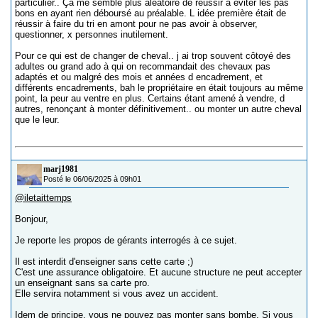
particulier.. Ça me semble plus aléatoire de réussir à éviter les pas
bons en ayant rien déboursé au préalable. L idée première était de
réussir à faire du tri en amont pour ne pas avoir à observer,
questionner, x personnes inutilement.
Pour ce qui est de changer de cheval.. j ai trop souvent côtoyé des
adultes ou grand ado à qui on recommandait des chevaux pas
adaptés et ou malgré des mois et années d encadrement, et
différents encadrements, bah le propriétaire en était toujours au même
point, la peur au ventre en plus. Certains étant amené à vendre, d
autres, renonçant à monter définitivement.. ou monter un autre cheval
que le leur.
marj1981
Posté le 06/06/2025 à 09h01
@iletaittemps
Bonjour,
Je reporte les propos de gérants interrogés à ce sujet.
Il est interdit d'enseigner sans cette carte ;)
C'est une assurance obligatoire. Et aucune structure ne peut accepter
un enseignant sans sa carte pro.
Elle servira notamment si vous avez un accident.
Idem de principe, vous ne pouvez pas monter sans bombe. Si vous