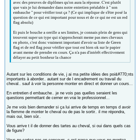
avec des preuves de diplômes qu'on aura la réponse. C'est plutôt
que vais je lui demander dans notre entretien préalable à " son
embauche " pour vérifier tout ça ? (Ce qui implique de s'être posé la
question de ce qui est important pour nous et de ce qui ne est un red
flag absolu)
Et puis le bouche a oreille a ses limites, je connais plein de gens qui
trouvent super un type qui n'approcherait meme pas mes chevaux
en photo, c'est donc vraiment important d'avoir sa liste de Green
flag et de red flag pour vérifier que tout est bien ok sur le papier
avant meme de prendre en cours. Ça n'a pas d'intérêt effectivement
délayer au petit bonheur la chance
Autant sur les conditions de vie, j ai ma petite idées des poi&#770;nts
importants à aborder.. autant sur de l encadrement ou travail du
cheval.. sauf à voir la personne monter en direct et donner un cours...
En entretien d embauche.. je ne vois pas quelles seraient les
questions permettant de cerner en vrai le professionnel...
Je me vois bien demander si ça lui arrive de temps en temps d avoir
la flemme de monter le cheval ou de pas le sortir.. il me répondra,
mais oui, bien sûr..
Vous arrive t il de donner des tartes au cheval, si oui dans quels cas
de figure?
Vous ne sortez pas en concours, c est parce que vous ne montez