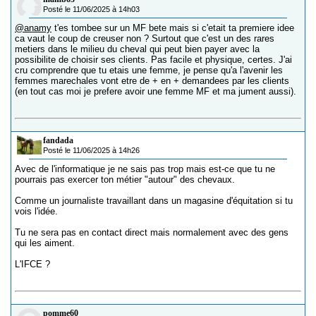
Posté le 11/06/2025 à 14h03
@anamy
t'es tombee sur un MF bete mais si c'etait ta premiere idee
ca vaut le coup de creuser non ? Surtout que c'est un des rares
metiers dans le milieu du cheval qui peut bien payer avec la
possibilite de choisir ses clients. Pas facile et physique, certes. J'ai
cru comprendre que tu etais une femme, je pense qu'a l'avenir les
femmes marechales vont etre de + en + demandees par les clients
(en tout cas moi je prefere avoir une femme MF et ma jument aussi).
fandada
Posté le 11/06/2025 à 14h26
Avec de l'informatique je ne sais pas trop mais est-ce que tu ne
pourrais pas exercer ton métier "autour" des chevaux.
Comme un journaliste travaillant dans un magasine d'équitation si tu
vois l'idée.
Tu ne sera pas en contact direct mais normalement avec des gens
qui les aiment.
L'IFCE ?
pomme60