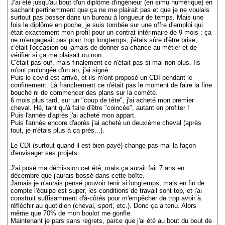
J'ai été jusqu'au bout d'un diplôme d'ingénieur (en simu numérique) en
sachant pertinemment que ça ne me plairait pas et que je ne voulais
surtout pas bosser dans un bureau à longueur de temps. Mais une
fois le diplôme en poche, je suis tombée sur une offre d'emploi qui
était exactement mon profil pour un contrat intérimaire de 9 mois : ça
ne m'engageait pas pour trop longtemps, j'étais sûre d'être prise,
c'était l'occasion ou jamais de donner sa chance au métier et de
vérifier si ça me plaisait ou non.
C'était pas ouf, mais finalement ce n'était pas si mal non plus. Ils
m'ont prolongée d'un an, j'ai signé.
Puis le covid est arrivé, et ils m'ont proposé un CDI pendant le
confinement. Là franchement ce n'était pas le moment de faire la fine
bouche ni de commencer des plans sur la comète.
6 mois plus tard, sur un "coup de tête", j'ai acheté mon premier
cheval. Hé, tant qu'à faire d'être "coincée", autant en profiter !
Puis l'année d'après j'ai acheté mon appart.
Puis l'année encore d'après j'ai acheté un deuxième cheval (après
tout, je n'étais plus à ça près...).
Le CDI (surtout quand il est bien payé) change pas mal la façon
d'envisager ses projets.
J'ai posé ma démission cet été, mais ça aurait fait 7 ans en
décembre que j'aurais bossé dans cette boîte.
Jamais je n'aurais pensé pouvoir tenir si longtemps, mais en fin de
compte l'équipe est super, les conditions de travail sont top, et j'ai
construit suffisamment d'à-côtés pour m'empêcher de trop avoir à
réfléchir au quotidien (cheval, sport, etc.). Donc ça a tenu. Alors
même que 70% de mon boulot me gonfle.
Maintenant je pars sans regrets, parce que j'ai été au bout du bout de