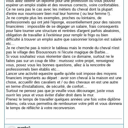
vous allez obtenir un diplôme pour une profession où vous pouvez
espérer un emploi stable et des revenus corrects, voire confortables.
Ce ne sera pas le cas avec les métiers du cheval dont la plupart
d'entre eux nourrissenr bien mal leur homme ( ou leur femme !).
Je ne compte plus les exemples, proches ou lointains, de
professionnels qui ont jeté l'éponge, essentiellement pour des raisons
financières : impossible de se dégager un salaire, frais consequents
pour faire tourner une structure et rentrées d'argent parfois aleatoires,
obligation de travailler à l'extérieur pour remplir le frigo ou bien
difficulté à trouver un emploi autre que saisonnier lorsqu'on est salarié
etc...
Je ne cherche pas à noircir le tableau mais le monde du cheval n'est
pas le village des Bisousnours ni l'écurie magique de Barbie...
Si vous souhaitez vous réorienter dans ce domaine, surtout ne le
faites pas sur un coup de tête : murissez votre projet, renseignez
vous, posez vous les bonnes questions, allez à la rencontre de
professionnels bien établis etc...
Lancer une activité equestre quelle qu'elle soit impose des moyens
financiers importants au départ : avoir son cheval à la maison est une
chose, accueillir des cavaliers et / ou des chevaux en est une autre
en terme d'installations, de sécurité, de confort...
Surtout ne pensez pas que je veuille vous décourager, juste vous
ouvrir les yeux et vous éviter d'aller droit dans le mur.
Prenez le temps de travailler quelques années une fois votre diplôme
obtenu, cela vous permettra de rembourser votre prêt et vous donnera
le temps de réfléchir à votre reconversion.
mambo5