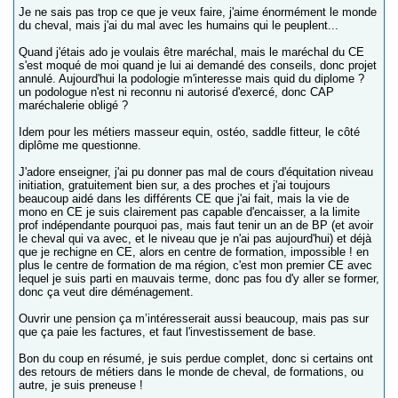
Je ne sais pas trop ce que je veux faire, j'aime énormément le monde
du cheval, mais j'ai du mal avec les humains qui le peuplent...
Quand j'étais ado je voulais être maréchal, mais le maréchal du CE
s'est moqué de moi quand je lui ai demandé des conseils, donc projet
annulé. Aujourd'hui la podologie m'interesse mais quid du diplome ?
un podologue n'est ni reconnu ni autorisé d'exercé, donc CAP
maréchalerie obligé ?
Idem pour les métiers masseur equin, ostéo, saddle fitteur, le côté
diplôme me questionne.
J'adore enseigner, j'ai pu donner pas mal de cours d'équitation niveau
initiation, gratuitement bien sur, a des proches et j'ai toujours
beaucoup aidé dans les différents CE que j'ai fait, mais la vie de
mono en CE je suis clairement pas capable d'encaisser, a la limite
prof indépendante pourquoi pas, mais faut tenir un an de BP (et avoir
le cheval qui va avec, et le niveau que je n'ai pas aujourd'hui) et déjà
que je rechigne en CE, alors en centre de formation, impossible ! en
plus le centre de formation de ma région, c'est mon premier CE avec
lequel je suis parti en mauvais terme, donc pas fou d'y aller se former,
donc ça veut dire déménagement.
Ouvrir une pension ça m’intéresserait aussi beaucoup, mais pas sur
que ça paie les factures, et faut l'investissement de base.
Bon du coup en résumé, je suis perdue complet, donc si certains ont
des retours de métiers dans le monde de cheval, de formations, ou
autre, je suis preneuse !