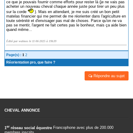
ce que je pouvais fournir comme efforts pour rester là (je ne vais pas
acheter un nouveau cheval chaque année juste pour tirer un peu plus
sur la corde
). Mais en attendant, je me suis créé un bon petit
matelas financier qui me permet de me réorienter dans l'agriculture en
toute sérénité et d'envisager pas mal de choses. Parce qu'on ne va
pas se mentir, l'argent ne fait certes pas le bonheur, mais ça aide bien
quand même...
Édité par walmos le 11-06-2025 à 19h39
1
2
Page(s) :
Réorientation pro, que faire ?
Répondre au sujet
CHEVAL ANNONCE
er
1
réseau social équestre
Francophone avec plus de 200.000
membres inscrits.