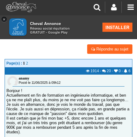
×
Cheval Annonce
Forum
>
Formations équestres
INSTALLER
Réseau social équitation
GRATUIT - Google Play
RÉORIENTATION PRO, QUE FAIRE ?
Répondre au sujet
1
2
Page(s) :
1914
-
20
-
0
-
6
anamy
Posté le 11/06/2025 à 09h12
Bonjour !
Actuellement en fin de formation en ingénieurie informatique, et ben
ça ne me plaît plus, du moins je ne me voit pas faire ça longtemps...
Je suis en alternance, donc je vois le monde du travail, pas que
l'école. Je suis aussi en dépression, ça n'aide pas, en grande partie a
cause de ce manque de "passion" dans mon quotidien.
Il est certain que je fini mon bac +5, donc encore 1 ans et quelques
mois, et j'ai un très très gros prêt étudiant a rembourser (du genre
900€ par mois a rembourser pendant 5 ans après la fin de mes
études).