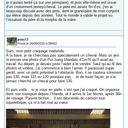
je n’aurais tenté ça sur une primipare), et puis elle-même est issue
d’un croisement poney/cheval. Le père est assez fin d’os, j’en ai
beaucoup discuté avec des pros, dont le grand-père de mon conjoint
qui élève depuis des années. Tout le monde a validé le projet vu
l’ossature du père et la morpho de la mère.
pony13
Posté le 26/09/2025 à 08h52
Sam, mon petit craquage inattendu.
À la base, je ne cherchais pas spécialement un cheval. Mais un ami
m’envoie une photo d’un Pur-Sang Irlandais d’1m70 qu’il avait au
travail. Au départ, je devais juste l’aider à le vendre. Sauf qu’au fil des
photos et vidéos, j’ai commencé à bien l’aimer. Il paraissait super
gentil, avec un petit potentiel à l’obstacle. Bon, il ne sautera sûrement
pas 130, mais 115 ou 120 pourquoi pas… et de toute façon, je n’ai
jamais cherché un cheval pour faire 130.
Et puis voilà… si je vous en parle, c’est que j’ai craqué. On organise
donc son transport depuis l’Irlande, et il arrive le 1er février, après 36h
de voyage. Pauvre bichon… il est descendu du camion tout
squelettique, ça m’a fait mal au cœur.