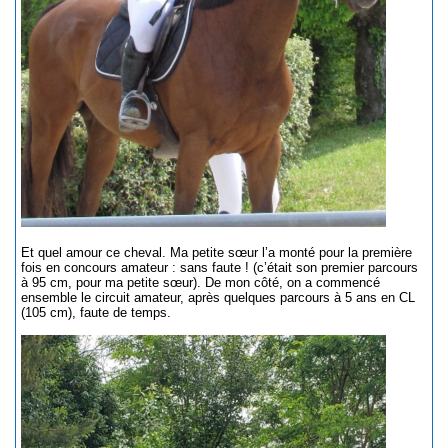
Et quel amour ce cheval. Ma petite sœur l’a monté pour la première
fois en concours amateur : sans faute ! (c’était son premier parcours
à 95 cm, pour ma petite sœur). De mon côté, on a commencé
ensemble le circuit amateur, après quelques parcours à 5 ans en CL
(105 cm), faute de temps.