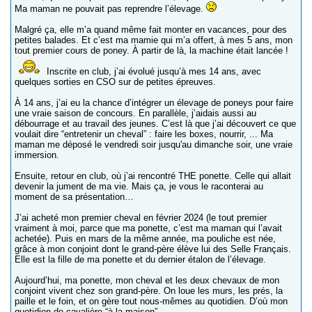
Ma maman ne pouvait pas reprendre l’élevage.
Malgré ça, elle m’a quand même fait monter en vacances, pour des
petites balades. Et c’est ma mamie qui m’a offert, à mes 5 ans, mon
tout premier cours de poney. À partir de là, la machine était lancée !
Inscrite en club, j’ai évolué jusqu’à mes 14 ans, avec
quelques sorties en CSO sur de petites épreuves.
À 14 ans, j’ai eu la chance d’intégrer un élevage de poneys pour faire
une vraie saison de concours. En parallèle, j’aidais aussi au
débourrage et au travail des jeunes. C’est là que j’ai découvert ce que
voulait dire “entretenir un cheval” : faire les boxes, nourrir, ... Ma
maman me déposé le vendredi soir jusqu'au dimanche soir, une vraie
immersion.
Ensuite, retour en club, où j’ai rencontré THE ponette. Celle qui allait
devenir la jument de ma vie. Mais ça, je vous le raconterai au
moment de sa présentation…
J’ai acheté mon premier cheval en février 2024 (le tout premier
vraiment à moi, parce que ma ponette, c’est ma maman qui l’avait
achetée). Puis en mars de la même année, ma pouliche est née,
grâce à mon conjoint dont le grand-père élève lui des Selle Français.
Elle est la fille de ma ponette et du dernier étalon de l’élevage.
Aujourd’hui, ma ponette, mon cheval et les deux chevaux de mon
conjoint vivent chez son grand-père. On loue les murs, les prés, la
paille et le foin, et on gère tout nous-mêmes au quotidien. D’où mon
quotidien de cavalière “à la maison”.