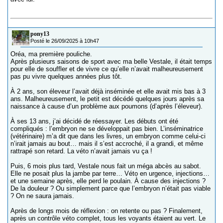
pony13
Posté le 26/09/2025 à 10h47
Oréa, ma première pouliche.
Après plusieurs saisons de sport avec ma belle Vestale, il était temps
pour elle de souffler et de vivre ce qu’elle n’avait malheureusement
pas pu vivre quelques années plus tôt.
À 2 ans, son éleveur l’avait déjà inséminée et elle avait mis bas à 3
ans. Malheureusement, le petit est décédé quelques jours après sa
naissance à cause d’un problème aux poumons (d’après l’éleveur).
À ses 13 ans, j’ai décidé de réessayer. Les débuts ont été
compliqués : l’embryon ne se développait pas bien. L’inséminatrice
(vétérinaire) m’a dit que dans les livres, un embryon comme celui-ci
n’irait jamais au bout… mais il s’est accroché, il a grandi, et même
rattrapé son retard. La véto n’avait jamais vu ça !
Puis, 6 mois plus tard, Vestale nous fait un méga abcès au sabot.
Elle ne posait plus la jambe par terre… Véto en urgence, injections…
et une semaine après, elle perd le poulain. À cause des injections ?
De la douleur ? Ou simplement parce que l’embryon n’était pas viable
? On ne saura jamais.
Après de longs mois de réflexion : on retente ou pas ? Finalement,
après un contrôle véto complet, tous les voyants étaient au vert. Le