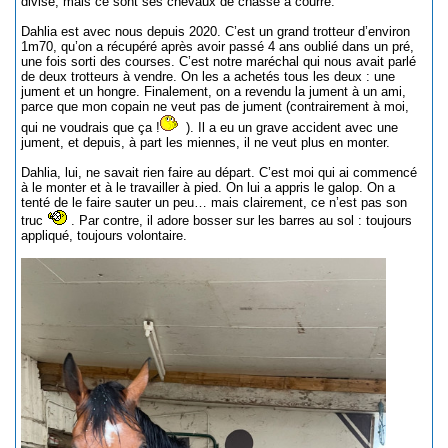
divise, mais ce sont ses chevaux de chasse à courre.
Dahlia est avec nous depuis 2020. C’est un grand trotteur d’environ
1m70, qu’on a récupéré après avoir passé 4 ans oublié dans un pré,
une fois sorti des courses. C’est notre maréchal qui nous avait parlé
de deux trotteurs à vendre. On les a achetés tous les deux : une
jument et un hongre. Finalement, on a revendu la jument à un ami,
parce que mon copain ne veut pas de jument (contrairement à moi,
qui ne voudrais que ça !
). Il a eu un grave accident avec une
jument, et depuis, à part les miennes, il ne veut plus en monter.
Dahlia, lui, ne savait rien faire au départ. C’est moi qui ai commencé
à le monter et à le travailler à pied. On lui a appris le galop. On a
tenté de le faire sauter un peu… mais clairement, ce n’est pas son
truc
. Par contre, il adore bosser sur les barres au sol : toujours
appliqué, toujours volontaire.