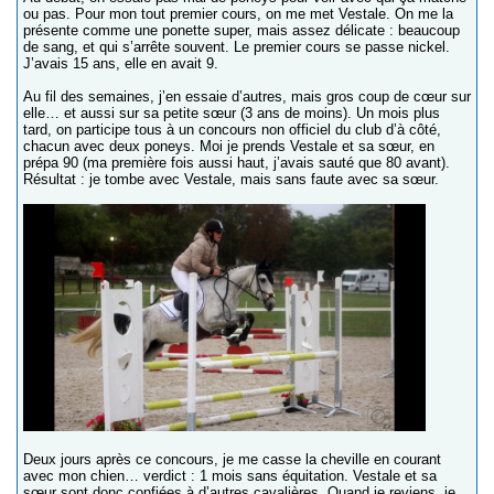
ou pas. Pour mon tout premier cours, on me met Vestale. On me la
présente comme une ponette super, mais assez délicate : beaucoup
de sang, et qui s’arrête souvent. Le premier cours se passe nickel.
J’avais 15 ans, elle en avait 9.
Au fil des semaines, j’en essaie d’autres, mais gros coup de cœur sur
elle… et aussi sur sa petite sœur (3 ans de moins). Un mois plus
tard, on participe tous à un concours non officiel du club d’à côté,
chacun avec deux poneys. Moi je prends Vestale et sa sœur, en
prépa 90 (ma première fois aussi haut, j’avais sauté que 80 avant).
Résultat : je tombe avec Vestale, mais sans faute avec sa sœur.
Deux jours après ce concours, je me casse la cheville en courant
avec mon chien… verdict : 1 mois sans équitation. Vestale et sa
sœur sont donc confiées à d’autres cavalières. Quand je reviens, je