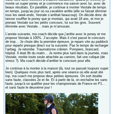
monte un super poney et je commence ma saison avec lui, avec de
beaux résultats. En parallèle, je continue à monter Vestale de temps
en temps, jusqu’au jour où sa cavalière arrête (elle se faisait éliminer
tous les week-ends, Vestale s’arrêtait beaucoup). On décide donc de
laisser souffler le poney que je montais, qui avait 18 ans, et moi je
prenais Vestale sur les petits concours, lui sur les gros. Souvent
éliminée avec Vestale… mais je m’amusais.
L’année suivante, ma coach décide que j’arrête avec le poney et me
propose Vestale à 100%. J’accepte. Mais il s'est passé le concours
de trop… Je chute dès la première épreuve, je repars vite au paddock
pour repartir presque direct sur la suivante. Pas le temps de recharger
l’airbag. Je retombe. Traumatisme crânien. Pompiers, brancard,
hôpital. Il était 8h du matin… Je rentre plus tard dans la journée, mais
Vestale, restée toute seule attachée au camion, fait une colique (de
stress ?). Ma coach décide d’arrêter le concours pour elle.
Je continue à la monter à la maison (là, tout se passait toujours super
bien). Quelques mois plus tard, après une séance où elle avait été
top, ma coach me propose deux petites épreuves. On sort double
sans faute, classées 2e et 4e. Et à partir de là, on enchaîne les sans
faute, jusqu’à se qualifier pour les championnats de France en P1…
et sans faute le deuxième jour !