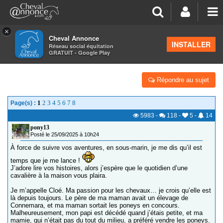
×
Cheval Annonce
Forum
>
Discussions générales
INSTALLER
Réseau social équitation
GRATUIT - Google Play
LE QUOTIDIEN D’UNE CAVALIÈRE À LA MAISON
Répondre au sujet
1
2
3
4
5
6
7
8
Page(s) :
5983
-
118
-
5
-
14
pony13
Posté le 25/09/2025 à 10h24
À force de suivre vos aventures, en sous-marin, je me dis qu’il est
temps que je me lance !
J’adore lire vos histoires, alors j’espère que le quotidien d’une
cavalière à la maison vous plaira.
Je m’appelle Cloé. Ma passion pour les chevaux… je crois qu’elle est
là depuis toujours. Le père de ma maman avait un élevage de
Connemara, et ma maman sortait les poneys en concours.
Malheureusement, mon papi est décédé quand j’étais petite, et ma
mamie, qui n’était pas du tout du milieu, a préféré vendre les poneys.