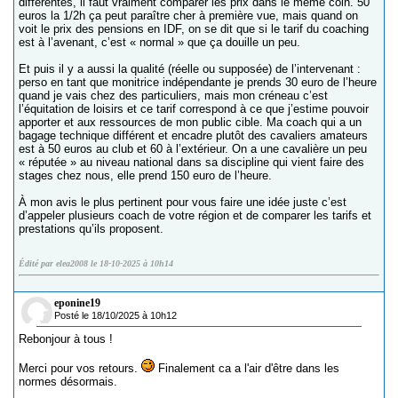
différentes, il faut vraiment comparer les prix dans le même coin. 50
euros la 1/2h ça peut paraître cher à première vue, mais quand on
voit le prix des pensions en IDF, on se dit que si le tarif du coaching
est à l’avenant, c’est « normal » que ça douille un peu.
Et puis il y a aussi la qualité (réelle ou supposée) de l’intervenant :
perso en tant que monitrice indépendante je prends 30 euro de l’heure
quand je vais chez des particuliers, mais mon créneau c’est
l’équitation de loisirs et ce tarif correspond à ce que j’estime pouvoir
apporter et aux ressources de mon public cible. Ma coach qui a un
bagage technique différent et encadre plutôt des cavaliers amateurs
est à 50 euros au club et 60 à l’extérieur. On a une cavalière un peu
« réputée » au niveau national dans sa discipline qui vient faire des
stages chez nous, elle prend 150 euro de l’heure.
À mon avis le plus pertinent pour vous faire une idée juste c’est
d’appeler plusieurs coach de votre région et de comparer les tarifs et
prestations qu’ils proposent.
Édité par elea2008 le 18-10-2025 à 10h14
eponine19
Posté le 18/10/2025 à 10h12
Rebonjour à tous !
Merci pour vos retours.
Finalement ca a l'air d'être dans les
normes désormais.