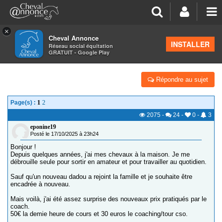
×
Cheval Annonce
Forum
>
Formations équestres
INSTALLER
Réseau social équitation
GRATUIT - Google Play
PRIX COACHING
Répondre au sujet
1
2
Page(s) :
2075
-
24
-
0
-
3
eponine19
Posté le 17/10/2025 à 23h24
Bonjour !
Depuis quelques années, j'ai mes chevaux à la maison. Je me
débrouille seule pour sortir en amateur et pour travailler au quotidien.
Sauf qu'un nouveau dadou a rejoint la famille et je souhaite être
encadrée à nouveau.
Mais voilà, j'ai été assez surprise des nouveaux prix pratiqués par le
coach.
50€ la demie heure de cours et 30 euros le coaching/tour cso.