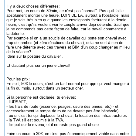
Il y a deux choses différentes:
Pour moi, un cours de 30min, ce n'est pas "normal". Pas qu'il faille
absolument monter une heure, LOIN DE LA, surtout à l'obstacle, mais
que je sais très bien que quand les enseignants facturent à la demie-
heure, c'est qu'ils veulent voir le couple arriver déjà détendu. Sauf que
je ne comprends pas cette façon de faire, car le travail commence à
la détente.
Par exemple si on a un soucis de cavalier qui porte son cheval avec
trop de jambes (et zéro réactions du cheval), cela ne sert à rien de
faire une détente avec ces travers et BIM d'un coup changer au milieu
de la séance?
Idem sur la posture du cavalier..
Et d'autant plus sur un jeune cheval!
Pour les prix:
En soit, 50€ le cours, c'est un tarif normal pour qqn qui veut manger à
la fin du mois, surtout dans un secteur cher.
Si la personne est déclarée, tu enlèves:
- l'URSAFF,
- les frais de route (essence, péages, usure des pneus, etc) - et
accessoirement le temps de route ne devrait pas être bénévole)
- ou si c'est toi qui déplaces le cheval, la location des infrastructures
- la TVA s'il est soumis à la TVA,
- l'impot sur le revenu, et il ne reste pas grand chose.
Faire un cours à 30€, ce n'est pas économiquement viable dans notre