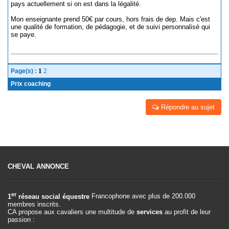
pays actuellement si on est dans la légalité.
Mon enseignante prend 50€ par cours, hors frais de dep. Mais c'est
une qualité de formation, de pédagogie, et de suivi personnalisé qui
se paye.
1
2
Page(s) :
Prix coaching
Répondre au sujet
CHEVAL ANNONCE
er
1
réseau social équestre
Francophone avec plus de 200.000
membres inscrits.
CA propose aux cavaliers une multitude de
services
au profit de leur
passion :