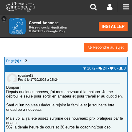
×
Cheval Annonce
Forum
>
Formations équestres
INSTALLER
Réseau social équitation
GRATUIT - Google Play
PRIX COACHING
Répondre au sujet
1
2
Page(s) :
2072
-
24
-
0
-
3
eponine19
Posté le 17/10/2025 à 23h24
Bonjour !
Depuis quelques années, j'ai mes chevaux à la maison. Je me
débrouille seule pour sortir en amateur et pour travailler au quotidien.
Sauf qu'un nouveau dadou a rejoint la famille et je souhaite être
encadrée à nouveau.
Mais voilà, j'ai été assez surprise des nouveaux prix pratiqués par le
coach.
50€ la demie heure de cours et 30 euros le coaching/tour cso.