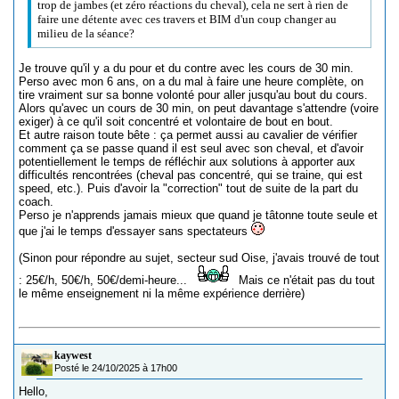
trop de jambes (et zéro réactions du cheval), cela ne sert à rien de
faire une détente avec ces travers et BIM d'un coup changer au
milieu de la séance?
Je trouve qu'il y a du pour et du contre avec les cours de 30 min.
Perso avec mon 6 ans, on a du mal à faire une heure complète, on
tire vraiment sur sa bonne volonté pour aller jusqu'au bout du cours.
Alors qu'avec un cours de 30 min, on peut davantage s'attendre (voire
exiger) à ce qu'il soit concentré et volontaire de bout en bout.
Et autre raison toute bête : ça permet aussi au cavalier de vérifier
comment ça se passe quand il est seul avec son cheval, et d'avoir
potentiellement le temps de réfléchir aux solutions à apporter aux
difficultés rencontrées (cheval pas concentré, qui se traine, qui est
speed, etc.). Puis d'avoir la "correction" tout de suite de la part du
coach.
Perso je n'apprends jamais mieux que quand je tâtonne toute seule et
que j'ai le temps d'essayer sans spectateurs
(Sinon pour répondre au sujet, secteur sud Oise, j'avais trouvé de tout
: 25€/h, 50€/h, 50€/demi-heure...
Mais ce n'était pas du tout
le même enseignement ni la même expérience derrière)
kaywest
Posté le 24/10/2025 à 17h00
Hello,