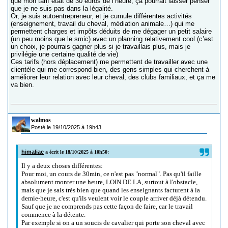
que mon tarif était de 30 euros de l’heure; ça pourrait laisser penser
que je ne suis pas dans la légalité.
Or, je suis autoentrepreneur, et je cumule différentes activités
(enseignement, travail du cheval, médiation animale…) qui me
permettent charges et impôts déduits de me dégager un petit salaire
(un peu moins que le smic) avec un planning relativement cool (c’est
un choix, je pourrais gagner plus si je travaillais plus, mais je
privilégie une certaine qualité de vie)
Ces tarifs (hors déplacement) me permettent de travailler avec une
clientèle qui me correspond bien, des gens simples qui cherchent à
améliorer leur relation avec leur cheval, des clubs familiaux, et ça me
va bien.
walmos
Posté le 19/10/2025 à 19h43
himaliae
a écrit le 18/10/2025 à 10h50:
Il y a deux choses différentes:
Pour moi, un cours de 30min, ce n'est pas "normal". Pas qu'il faille
absolument monter une heure, LOIN DE LA, surtout à l'obstacle,
mais que je sais très bien que quand les enseignants facturent à la
demie-heure, c'est qu'ils veulent voir le couple arriver déjà détendu.
Sauf que je ne comprends pas cette façon de faire, car le travail
commence à la détente.
Par exemple si on a un soucis de cavalier qui porte son cheval avec