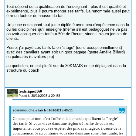
Tout dépend de la qualification de l'enseignant : plus il est qualifié et
expérimenté, plus il pourra monter ses tarifs. La renommée aussi peut
être un facteur de hausse du tarif.
Un jeune enseignant tout juste diplômé avec peu d'expérience dans la
ou les disciplines qu'il enseigne (même s'il est pédagogue) ne va pas
pouvoir appliquer des tarifs a 50e de l'heure, sinon il n'aura jamais de
clients.
Perso, j'ai payé ces tarifs là en "stage" (donc exceptionnellement)
avec des cavaliers ayant soit un gros bagage (genre Amélie Billard)
ou palmarès (cavaliers pro)
au quotidien, on est plutôt sur du 30€ MAIS en se déplaçant dans la
structure du coach
frederique3560
Posté le 30/11/2025 à 20h58
scaramouche
a écrit le 18/10/2025 à 09h20:
Comme pour tout, c'est l'offre et la demande qui fixent la " regle"
des tarifs. Si vous vivez dans une région où l'offre de cours est
importante, vous pouvez espérer des prix avantageux à cause de la
concurrence. Si au contraire vous êtes dans une zone plus rurale, les