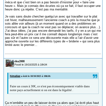
méca et que c’est bien on a pas besoin d’insister pour « faire une
heure ». Mais je connais des écuries où ça se fait, il faut occuper une
heure donc ça répète. C’est pas ma mentalité.
Je vais sans doute chercher quelqu’un avec qui travailler sur le plat
cet hiver, malheureusement l’ancienne coach a pris la mouche que je
sois allée voir ailleurs (à un moment quand on a des problèmes en
concours et que la coach ne veut pas se déplacer, on avance plus…).
J’ai deux idées, j’ai pas encore demandé les tarifs, il y en a un qui me
fera peut-être un prix car il me connaît depuis longtemps mais c’est
pas sûr et l’autre ce sera une découverte mais elle a l’air d’avoir une
approche ouverte sur les différents types de « briderie » qui sera plus
limité avec le premier…
elea2008
Posté le 19/10/2025 à 18h34
himaliae
a écrit le 18/10/2025 à 10h50:
Faire un cours à 30€, ce n'est pas économiquement viable dans
notre pays actuellement si on est dans la légalité .
Ça m’embête un peu de laisser écrire ça alors que j’ai écrit plus haut