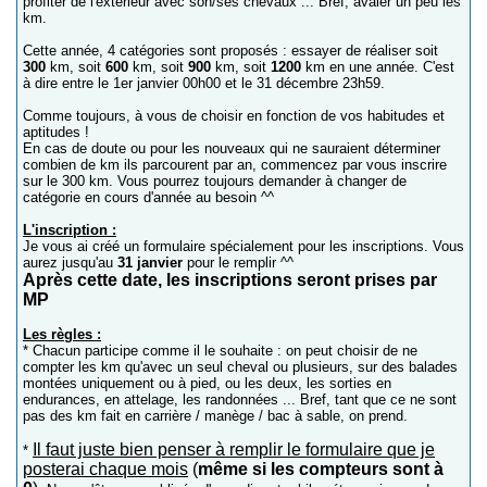
profiter de l'extérieur avec son/ses chevaux ... Bref, avaler un peu les
km.
Cette année, 4 catégories sont proposés : essayer de réaliser soit
300
km, soit
600
km, soit
900
km, soit
1200
km en une année. C'est
à dire entre le 1er janvier 00h00 et le 31 décembre 23h59.
Comme toujours, à vous de choisir en fonction de vos habitudes et
aptitudes !
En cas de doute ou pour les nouveaux qui ne sauraient déterminer
combien de km ils parcourent par an, commencez par vous inscrire
sur le 300 km. Vous pourrez toujours demander à changer de
catégorie en cours d'année au besoin ^^
L'inscription :
Je vous ai créé un formulaire spécialement pour les inscriptions. Vous
aurez jusqu'au
31 janvier
pour le remplir ^^
Après cette date, les inscriptions seront prises par
MP
Les règles :
* Chacun participe comme il le souhaite : on peut choisir de ne
compter les km qu'avec un seul cheval ou plusieurs, sur des balades
montées uniquement ou à pied, ou les deux, les sorties en
endurances, en attelage, les randonnées ... Bref, tant que ce ne sont
pas des km fait en carrière / manège / bac à sable, on prend.
Il faut juste bien penser à remplir le formulaire que je
*
posterai chaque mois
(
même si les compteurs sont à