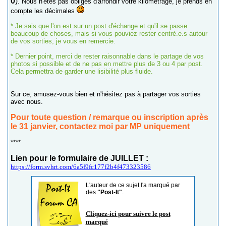
0
)
. Nous n'êtes pas obligés d'arrondir votre kilométrage, je prends en
compte les décimales
* Je sais que l'on est sur un post d'échange et qu'il se passe
beaucoup de choses, mais si vous pouviez rester centré.e.s autour
de vos sorties, je vous en remercie.
* Dernier point, merci de rester raisonnable dans le partage de vos
photos si possible et de ne pas en mettre plus de 3 ou 4 par post.
Cela permettra de garder une lisibilité plus fluide.
Sur ce, amusez-vous bien et n'hésitez pas à partager vos sorties
avec nous.
Pour toute question / remarque ou inscription après
le 31 janvier, contactez moi par MP uniquement
****
Lien pour le formulaire de JUILLET :
https://form.svhrt.com/6a5f9fc177f2b4f473323586
L'auteur de ce sujet l'a marqué par
des
"Post-It"
.
Cliquez-ici pour suivre le post
marqué