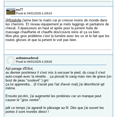
tex77
Posté le 04/01/2026 à 20h19
@flolafolle
j'aime bien le matin car je croisse moins de monde dans
les chemins. Et niveau équipement je mets leggings et pantalons de
cheval, 3 épaisseurs en haut et après pour la jument huile de
massage chauffante et chauffe dos/couvre reins et ça va bien.
Mon plus gros problème c'est la lumière avec les uv et le fait que les
routes glisses et que la jument le voit pas bien.
ardennesacheval
Posté le 04/01/2026 à 20h26
Ajd parage d'Elliot,
au dernier postérieur il s'est mis à secouer le pied, du coup il s'est
auto-coupé avec la rénette... ça pissait le sang mais rien de grave (un
bout de peau "soulevé" ) grrr
ça lui apprendra... (il n'avait pas l'air d'avoir mal) j'ai désinfecté qd
même.
Ensuite picotin, j'ai augmenté les protéines car un manque peut
causer le "gros ventre".
pdt ce temps j'ai agrandi le pâturage au fil. Dès que j'ai ouvert les
portes il sont montés direct !