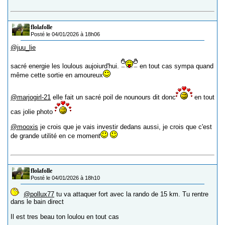
flolafolle
Posté le 04/01/2026 à 18h06
@juu_lie
sacré energie les loulous aujoiurd'hui.
en tout cas sympa quand
même cette sortie en amoureux
@marjogirl-21
elle fait un sacré poil de nounours dit donc
en tout
cas jolie photo
@mooxis
je crois que je vais investir dedans aussi, je crois que c'est
de grande utilité en ce moment
flolafolle
Posté le 04/01/2026 à 18h10
@pollux77
tu va attaquer fort avec la rando de 15 km. Tu rentre
dans le bain direct
Il est tres beau ton loulou en tout cas