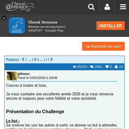
×
Cheval Annonce
Forum
>
Équitation et cavaliers
INSTALLER
Réseau social équitation
GRATUIT - Google Play
CHALLENGE 2026 : 300 - 600 - 900 KM - 1200 KM
Répondre au sujet
1
4
5
6
111
Page(s) :
...
...
45324
-
1661
-
3
-
18
gebouye
Posté le 02/01/2026 à 10h36
Coucou à toutes et tous,
Je vous souhaite une excellente année 2026 et je vous remercie
encore et toujours pour votre fidélité et votre assiduité.
Présentation du Challenge
Le but :
Se motiver les uns les autres à sortir, se donner un but à atteindre,