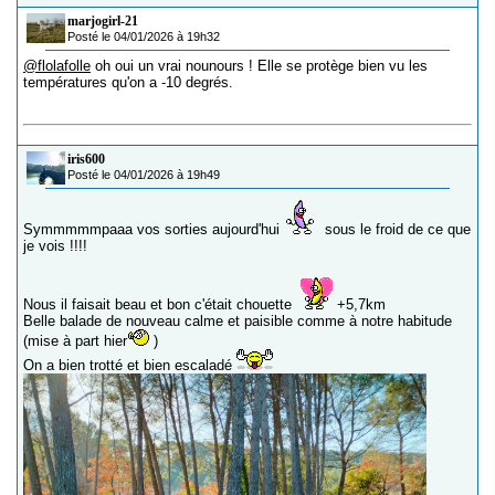
marjogirl-21
Posté le 04/01/2026 à 19h32
@flolafolle
oh oui un vrai nounours ! Elle se protège bien vu les
températures qu'on a -10 degrés.
iris600
Posté le 04/01/2026 à 19h49
Symmmmmpaaa vos sorties aujourd'hui
sous le froid de ce que
je vois !!!!
Nous il faisait beau et bon c'était chouette
+5,7km
Belle balade de nouveau calme et paisible comme à notre habitude
(mise à part hier
)
On a bien trotté et bien escaladé