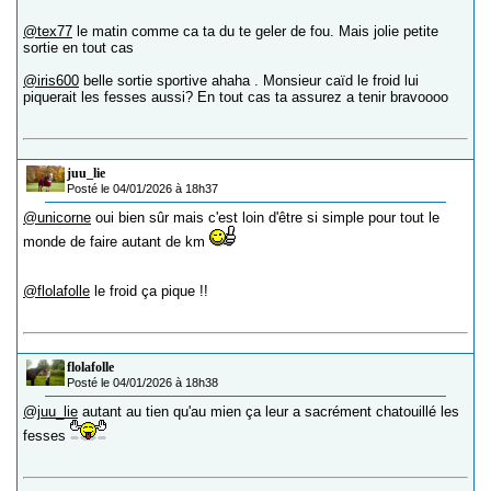
@tex77
le matin comme ca ta du te geler de fou. Mais jolie petite
sortie en tout cas
@iris600
belle sortie sportive ahaha . Monsieur caïd le froid lui
piquerait les fesses aussi? En tout cas ta assurez a tenir bravoooo
juu_lie
Posté le 04/01/2026 à 18h37
@unicorne
oui bien sûr mais c'est loin d'être si simple pour tout le
monde de faire autant de km
@flolafolle
le froid ça pique !!
flolafolle
Posté le 04/01/2026 à 18h38
@juu_lie
autant au tien qu'au mien ça leur a sacrément chatouillé les
fesses