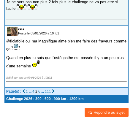
Je ne sors pas non plus 2 fois plus le challenge ne va pas etre si
facile
esss
Posté le 05/01/2026 à 10h31
@flolafolle
oui ma Magnifique aime bien me faire des frayeurs comme
ça
Quand en plus tu sais que l'ostéopathe est passée il y a un peu plus
d'une semaine
Édité par esss le 05-01-2026 à 10h32
1
4
5
6
111
Page(s) :
...
...
Challenge 2026 : 300 - 600 - 900 km - 1200 km
Répondre au sujet