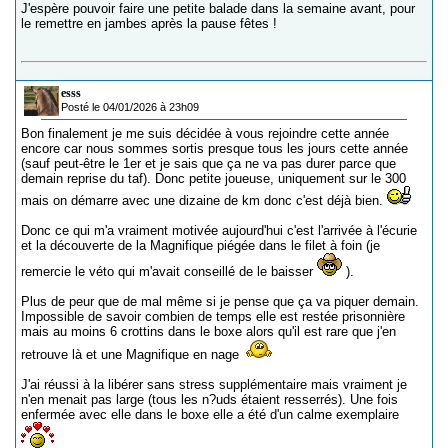
J'espère pouvoir faire une petite balade dans la semaine avant, pour
le remettre en jambes après la pause fêtes !
esss
Posté le 04/01/2026 à 23h09
Bon finalement je me suis décidée à vous rejoindre cette année
encore car nous sommes sortis presque tous les jours cette année
(sauf peut-être le 1er et je sais que ça ne va pas durer parce que
demain reprise du taf). Donc petite joueuse, uniquement sur le 300
mais on démarre avec une dizaine de km donc c'est déjà bien.
Donc ce qui m'a vraiment motivée aujourd'hui c'est l'arrivée à l'écurie
et la découverte de la Magnifique piégée dans le filet à foin (je
remercie le véto qui m'avait conseillé de le baisser
).
Plus de peur que de mal même si je pense que ça va piquer demain.
Impossible de savoir combien de temps elle est restée prisonnière
mais au moins 6 crottins dans le boxe alors qu'il est rare que j'en
retrouve là et une Magnifique en nage
J'ai réussi à la libérer sans stress supplémentaire mais vraiment je
n'en menait pas large (tous les n?uds étaient resserrés). Une fois
enfermée avec elle dans le boxe elle a été d'un calme exemplaire