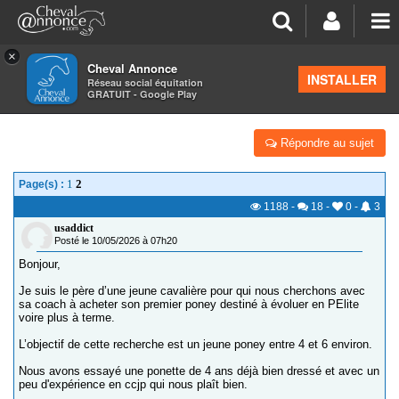
×
Cheval Annonce
Forum
>
La santé - les soins
INSTALLER
Réseau social équitation
GRATUIT - Google Play
PONEY ATTEINT DE LA PIRO - 1ER ACHAT
Répondre au sujet
1
2
Page(s) :
1188
-
18
-
0
-
3
usaddict
Posté le 10/05/2026 à 07h20
Bonjour,
Je suis le père d’une jeune cavalière pour qui nous cherchons avec
sa coach à acheter son premier poney destiné à évoluer en PElite
voire plus à terme.
L’objectif de cette recherche est un jeune poney entre 4 et 6 environ.
Nous avons essayé une ponette de 4 ans déjà bien dressé et avec un
peu d'expérience en ccjp qui nous plaît bien.