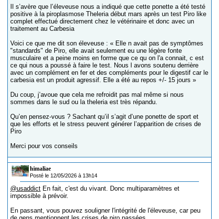
Il s’avère que l’éleveuse nous a indiqué que cette ponette a été testé
positive à la piroplasmose Theleria début mars après un test Piro like
complet effectué directement chez le vétérinaire et donc avec un
traitement au Carbesia
Voici ce que me dit son éleveuse : « Elle n avait pas de symptômes
"standards" de Piro, elle avait seulement eu une légère fonte
musculaire et a peine moins en forme que ce qu on l'a connait, c est
ce qui nous a poussé à faire le test. Nous l avons soutenu derrière
avec un complément en fer et des compléments pour le digestif car le
carbesia est un produit agressif. Elle a été au repos +/- 15 jours »
Du coup, j’avoue que cela me refroidit pas mal même si nous
sommes dans le sud ou la theleria est très répandu.
Qu’en pensez-vous ? Sachant qu’il s’agit d’une ponette de sport et
que les efforts et le stress peuvent générer l’apparition de crises de
Piro
Merci pour vos conseils
himaliae
Posté le 12/05/2026 à 13h14
@usaddict
En fait, c'est du vivant. Donc multiparamètres et
impossible à prévoir.
En passant, vous pouvez souligner l'intégrité de l'éleveuse, car peu
de gens mentionnent les crises de piro passées...