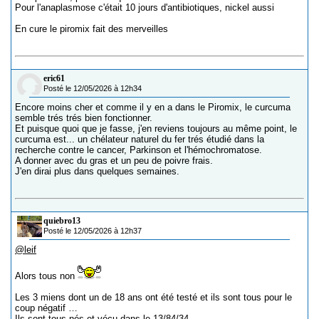
Pour l'anaplasmose c'était 10 jours d'antibiotiques, nickel aussi
En cure le piromix fait des merveilles
eric61
Posté le 12/05/2026 à 12h34
Encore moins cher et comme il y en a dans le Piromix, le curcuma
semble trés trés bien fonctionner.
Et puisque quoi que je fasse, j'en reviens toujours au même point, le
curcuma est... un chélateur naturel du fer trés étudié dans la
recherche contre le cancer, Parkinson et l'hémochromatose.
A donner avec du gras et un peu de poivre frais.
J'en dirai plus dans quelques semaines.
quiebro13
Posté le 12/05/2026 à 12h37
@leif
Alors tous non
Les 3 miens dont un de 18 ans ont été testé et ils sont tous pour le
coup négatif …
Ils sont tous nés et vécu dans le 13/84/34