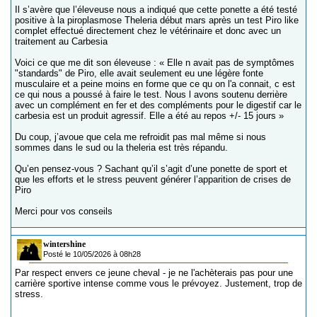
Il s’avère que l’éleveuse nous a indiqué que cette ponette a été testé
positive à la piroplasmose Theleria début mars après un test Piro like
complet effectué directement chez le vétérinaire et donc avec un
traitement au Carbesia
Voici ce que me dit son éleveuse : « Elle n avait pas de symptômes
"standards" de Piro, elle avait seulement eu une légère fonte
musculaire et a peine moins en forme que ce qu on l'a connait, c est
ce qui nous a poussé à faire le test. Nous l avons soutenu derrière
avec un complément en fer et des compléments pour le digestif car le
carbesia est un produit agressif. Elle a été au repos +/- 15 jours »
Du coup, j’avoue que cela me refroidit pas mal même si nous
sommes dans le sud ou la theleria est très répandu.
Qu’en pensez-vous ? Sachant qu’il s’agit d’une ponette de sport et
que les efforts et le stress peuvent générer l’apparition de crises de
Piro
Merci pour vos conseils
wintershine
Posté le 10/05/2026 à 08h28
Par respect envers ce jeune cheval - je ne l'achèterais pas pour une
carrière sportive intense comme vous le prévoyez. Justement, trop de
stress.