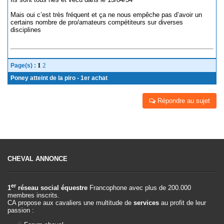
Mais oui c’est très fréquent et ça ne nous empêche pas d’avoir un
certains nombre de pro/amateurs compétiteurs sur diverses
disciplines
1
2
Page(s) :
Poney atteint de la piro - 1er achat
Répondre au sujet
CHEVAL ANNONCE
er
1
réseau social équestre
Francophone avec plus de 200.000
membres inscrits.
CA propose aux cavaliers une multitude de
services
au profit de leur
passion :