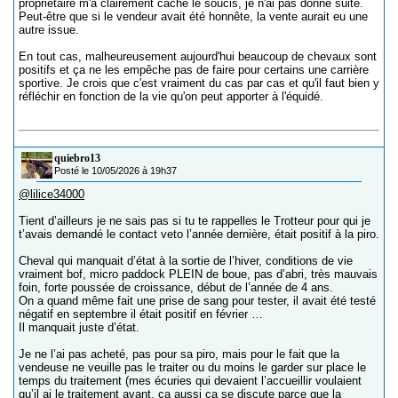
propriétaire m'a clairement caché le soucis, je n'ai pas donné suite.
Peut-être que si le vendeur avait été honnête, la vente aurait eu une
autre issue.
En tout cas, malheureusement aujourd'hui beaucoup de chevaux sont
positifs et ça ne les empêche pas de faire pour certains une carrière
sportive. Je crois que c'est vraiment du cas par cas et qu'il faut bien y
réfléchir en fonction de la vie qu'on peut apporter à l'équidé.
quiebro13
Posté le 10/05/2026 à 19h37
@lilice34000
Tient d’ailleurs je ne sais pas si tu te rappelles le Trotteur pour qui je
t’avais demandé le contact veto l’année dernière, était positif à la piro.
Cheval qui manquait d’état à la sortie de l’hiver, conditions de vie
vraiment bof, micro paddock PLEIN de boue, pas d’abri, très mauvais
foin, forte poussée de croissance, début de l’année de 4 ans.
On a quand même fait une prise de sang pour tester, il avait été testé
négatif en septembre il était positif en février …
Il manquait juste d’état.
Je ne l’ai pas acheté, pas pour sa piro, mais pour le fait que la
vendeuse ne veuille pas le traiter ou du moins le garder sur place le
temps du traitement (mes écuries qui devaient l’accueillir voulaient
qu’il ai le traitement avant, ça aussi ça se discute parce que la