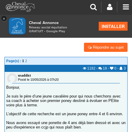
×
Cheval Annonce
Forum
>
La santé - les soins
INSTALLER
Réseau social équitation
GRATUIT - Google Play
PONEY ATTEINT DE LA PIRO - 1ER ACHAT
Répondre au sujet
1
2
Page(s) :
1182
-
18
-
0
-
3
usaddict
Posté le 10/05/2026 à 07h20
Bonjour,
Je suis le père d’une jeune cavalière pour qui nous cherchons avec
sa coach à acheter son premier poney destiné à évoluer en PElite
voire plus à terme.
L’objectif de cette recherche est un jeune poney entre 4 et 6 environ.
Nous avons essayé une ponette de 4 ans déjà bien dressé et avec un
peu d'expérience en ccjp qui nous plaît bien.