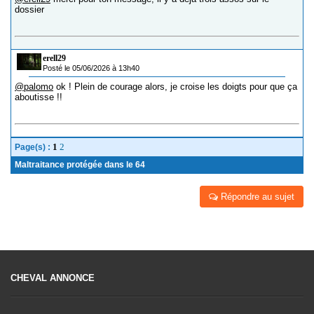
dossier
erell29
Posté le 05/06/2026 à 13h40
@palomo
ok ! Plein de courage alors, je croise les doigts pour que ça
aboutisse !!
1
2
Page(s) :
Maltraitance protégée dans le 64
Répondre au sujet
CHEVAL ANNONCE