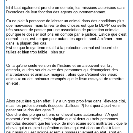
Et il faut également prendre en compte, les missions autorisées dans
l'exercices de leur fonction des agents gourvernementaux.
Ca ne plait à personne de laisser un animal dans des conditions plus
que mauvaises, mais la réalité des choses est que la DDPP conseille
très souvent de passer par une association de protection animale
pour que le dossier soit pris en compte par le justice. Est-ce que c'est
normal : non, est-ce que pour autant les agents sont à blâmer : non
dans la plupart des cas.
Est-ce que le système relatif à la protection animal est bourré de
failles et bien trop faible : bien sur
On a qu'une seule version de l'histoire et on a souvent vu, lu ,
entendu, eu des soucis avec des personnes qui dénonçaient des
maltraitances et animaux maigres , alors que c'étaient des vieux
animaux ou des animaux rescapés que le lieux essayait de remettre
en état .
Alors peut être qu'en effet, il y a un gros problème dans l'élevage cité,
mais les professionnels (lesquels d'ailleurs ?) font quoi à part venir
parler sur le dos des gens ?
Que dire des pro qui ont pris un cheval sans autorisation ? A quel
moment c'est toléré , cela signifie que si deux ou trois personnes
lambdas décident que les vieux de mon écurie sont maltraités , que le
cheval qui a eu piro / opération colique qui est dans un état à faire
peur mais qui est soigné et remis progressivement en état, sont en