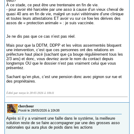
véto?
À ce stade, ce peut être une trentenaire en fin de vie.
- pour avoir été harcelée par une asso à cause d’un vieux cheval de
quasi 40 ans en fin de vie, malgré un suivi vétérinaire d’une clinique
et toutes leurs attestations ET avoir vu sur ce fow les dérives des
assos de « protection animale » : je suis vaccinée.
Je ne dis pas que ce cas n’est pas réel.
Mais pour que la DDTM, DDPP et les vétos assermentés bloquent
une intervention, c’est que ces personnes ont des relations en
préfecture haut placé (sachant que ça bouge régulièrement tous les
2/3 ans) et donc, vous devriez avoir le nom du contact depuis
longtemps OU que le dossier n’est pas vraiment celui que vous
présentez.
Sachant qu’en plus, c’est une pension donc avec pignon sur rue et
des propriétaires.
Édité par tonya le 28-05-2026 à 10h11
cherchour
Posté le 28/05/2026 à 10h38
Après si il y a vraiment une faille dans le système, la meilleure
solution reste de se faire accompagner par une des grosses asso
nationales qui aura plus de poids dans les actions