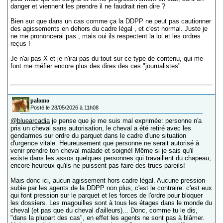
danger et viennent les prendre il ne faudrait rien dire ?
Bien sur que dans un cas comme ça la DDPP ne peut pas cautionner
des agissements en dehors du cadre légal , et c'est normal. Juste je
ne me prononcerai pas , mais oui ils respectent la loi et les ordres
reçus !
Je n'ai pas X et je n'irai pas du tout sur ce type de contenu, qui me
font me méfier encore plus des dires des ces "journalistes"
palomo
Posté le 28/05/2026 à 11h08
@bluearcadia
je pense que je me suis mal exprimée: personne n'a
pris un cheval sans autorisation, le cheval a été retiré avec les
gendarmes sur ordre du parquet dans le cadre d'une situation
d'urgence vitale. Heureusement que personne ne serait autorisé à
venir prendre ton cheval malade et soigné! Même si je sais qu'il
existe dans les assos quelques personnes qui travaillent du chapeau,
encore heureux qu'ils ne puissent pas faire des trucs pareils!
Mais donc ici, aucun agissement hors cadre légal. Aucune pression
subie par les agents de la DDPP non plus, c'est le contraire: c'est eux
qui font pression sur le parquet et les forces de l'ordre pour bloquer
les dossiers. Les magouilles sont à tous les étages dans le monde du
cheval (et pas que du cheval d'ailleurs)... Donc, comme tu le dis,
"dans la plupart des cas", en effet les agents ne sont pas à blâmer.