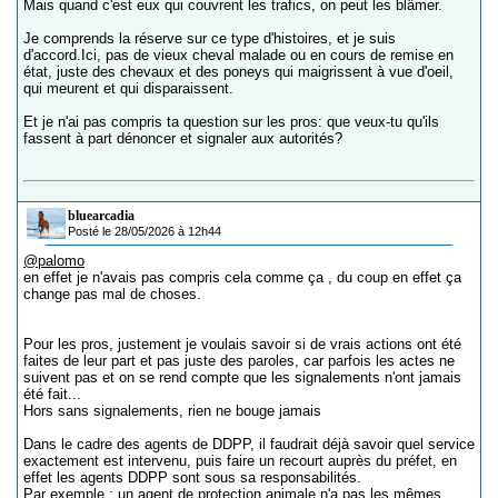
Mais quand c'est eux qui couvrent les trafics, on peut les blâmer.
Je comprends la réserve sur ce type d'histoires, et je suis
d'accord.Ici, pas de vieux cheval malade ou en cours de remise en
état, juste des chevaux et des poneys qui maigrissent à vue d'oeil,
qui meurent et qui disparaissent.
Et je n'ai pas compris ta question sur les pros: que veux-tu qu'ils
fassent à part dénoncer et signaler aux autorités?
bluearcadia
Posté le 28/05/2026 à 12h44
@palomo
en effet je n'avais pas compris cela comme ça , du coup en effet ça
change pas mal de choses.
Pour les pros, justement je voulais savoir si de vrais actions ont été
faites de leur part et pas juste des paroles, car parfois les actes ne
suivent pas et on se rend compte que les signalements n'ont jamais
été fait...
Hors sans signalements, rien ne bouge jamais
Dans le cadre des agents de DDPP, il faudrait déjà savoir quel service
exactement est intervenu, puis faire un recourt auprès du préfet, en
effet les agents DDPP sont sous sa responsabilités.
Par exemple : un agent de protection animale n'a pas les mêmes