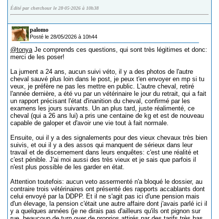
Édité par cherchour le 28-05-2026 à 10h38
palomo
Posté le 28/05/2026 à 10h44
@tonya
Je comprends ces questions, qui sont très légitimes et donc:
merci de les poser!
La jument a 24 ans, aucun suivi véto, il y a des photos de l'autre
cheval sauvé plus loin dans le post, je peux t'en envoyer en mp si tu
veux, je préfère ne pas les mettre en public. L'autre cheval, retiré
l'année dernière, a été vu par un vétérinaire le jour du retrait, qui a fait
un rapport précisant l'état d'inanition du cheval, confirmé par les
examens les jours suivants. Un an plus tard, juste réalimenté, ce
cheval (qui a 26 ans lui) a pris une centaine de kg et est de nouveau
capable de galoper et d'avoir une vie tout à fait normale.
Ensuite, oui il y a des signalements pour des vieux chevaux très bien
suivis, et oui il y a des assos qui manquent de sérieux dans leur
travail et de discernement dans leurs enquêtes: c'est une réalité et
c'est pénible. J'ai moi aussi des très vieux et je sais que parfois il
n'est plus possible de les garder en état.
Attention toutefois: aucun veto assermenté n'a bloqué le dossier, au
contraire trois vétérinaires ont présenté des rapports accablants dont
celui envoyé par la DDPP. Et il ne s'agit pas ici d'une pension mais
d'un élevage, la pension c'était une autre affaire dont j'avais parlé ici il
y a quelques années (je ne dirais pas d'ailleurs qu'ils ont pignon sur
rue, beaucoup de turn over de proprios attirés par des tarifs très bas