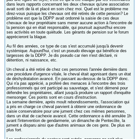
dans leurs rapports concernant les deux chevaux qu'une association
avait sorti de là et placé en soin chez moi. Quel est le problème me
direz-vous puisque les chevaux ont été retirés de cette pension? Le
problème est que la DDPP avait ordonné la saisie de ces deux
chevaux de leur propriétaire sans mener aucune action à l'encontre de
la pension qui en était responsable, qui poursuit aujourd'hui encore
ses activités en toute quiétude. Les gérants de pension sur le forum
apprécieront la blague.
Au fil des années, ce type de cas s'est accumulé jusqu'à devenir
systémique. Aujourd'hui, c'est un pseudo élevage qui bénéficie des
largesses de la DDPP. Je dis pseudo car rien n'est déclaré, ni
détention, ni naissance, etc.
Un cheval a été retiré de chez ces personnes l'année dernière dans
une procédure d'urgence vitale, le cheval était agonisant dans un état
de déshydratation avancé. En passant au-dessus de la DDPP donc.
Qui n'a pas apprécié, a proféré des menaces à l'encontre des trois
professionnels qui ont participé au sauvetage, et s'est démené pour
défendre les propriétaires, allant jusqu'à produire un rapport d'enquête
mensonger. Ces points sont en cours d'instruction.
La semaine dernière, après moult rebondissements, l'association qui
a pris en charge ce cheval parvient à obtenir une ordonnance de
saisie conservatoire pour une jument chez ces mêmes personnes,
dans un état de cachexie avancé. Cette ordonnance a été annulée 1h
avant l'intervention de gendarmerie, un dimanche de Pentecôte, la
jument a disparu ainsi que d'autres animaux de ces gens. De plus en
plus fort.