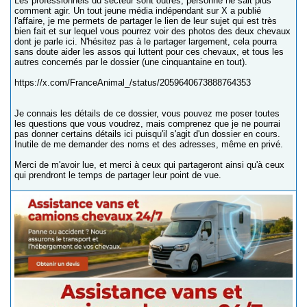
Les professionnels du secteur sont outrés, personne ne sait plus
comment agir. Un tout jeune média indépendant sur X a publié
l'affaire, je me permets de partager le lien de leur sujet qui est très
bien fait et sur lequel vous pourrez voir des photos des deux chevaux
dont je parle ici. N'hésitez pas à le partager largement, cela pourra
sans doute aider les assos qui luttent pour ces chevaux, et tous les
autres concernés par le dossier (une cinquantaine en tout).
https://x.com/FranceAnimal_/status/2059640673888764353
Je connais les détails de ce dossier, vous pouvez me poser toutes
les questions que vous voudrez, mais comprenez que je ne pourrai
pas donner certains détails ici puisqu'il s'agit d'un dossier en cours.
Inutile de me demander des noms et des adresses, même en privé.
Merci de m'avoir lue, et merci à ceux qui partageront ainsi qu'à ceux
qui prendront le temps de partager leur point de vue.