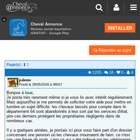
×
Cheval Annonce
Forum
>
Discussions générales
INSTALLER
Réseau social équitation
GRATUIT - Google Play
MALTRAITANCE PROTÉGÉE DANS LE 64
Répondre au sujet
1
2
Page(s) :
1205
-
16
-
0
-
8
palomo
Posté le 28/05/2026 à 08h57
Bonjour à tous,
Je poste très rarement même si je vous lis avec intérêt régulièrement.
Mais aujourd'hui je me permets de solliciter votre aide pour mettre en
lumière un sujet difficile: les chevaux laissés pour compte dans le
département 64 sont abandonnés à leur sort par les services d'état,
pire ces derniers protègent les propriétaires négligents dans de
nombreux cas.
Il y a quelques années, je postais ici pour vous faire part d'un dossier
concernant une pension où les chevaux mourraient de faim: ce n'est
pas une figure de style, c'est ce qui a été indiqué par les vétérinaires