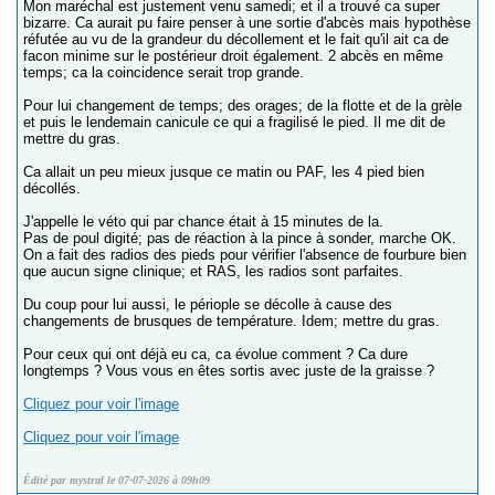
Mon maréchal est justement venu samedi; et il a trouvé ca super
bizarre. Ca aurait pu faire penser à une sortie d'abcès mais hypothèse
réfutée au vu de la grandeur du décollement et le fait qu'il ait ca de
facon minime sur le postérieur droit également. 2 abcès en même
temps; ca la coincidence serait trop grande.
Pour lui changement de temps; des orages; de la flotte et de la grèle
et puis le lendemain canicule ce qui a fragilisé le pied. Il me dit de
mettre du gras.
Ca allait un peu mieux jusque ce matin ou PAF, les 4 pied bien
décollés.
J'appelle le véto qui par chance était à 15 minutes de la.
Pas de poul digité; pas de réaction à la pince à sonder, marche OK.
On a fait des radios des pieds pour vérifier l'absence de fourbure bien
que aucun signe clinique; et RAS, les radios sont parfaites.
Du coup pour lui aussi, le périople se décolle à cause des
changements de brusques de température. Idem; mettre du gras.
Pour ceux qui ont déjà eu ca, ca évolue comment ? Ca dure
longtemps ? Vous vous en êtes sortis avec juste de la graisse ?
Cliquez pour voir l'image
Cliquez pour voir l'image
Édité par mystral le 07-07-2026 à 09h09