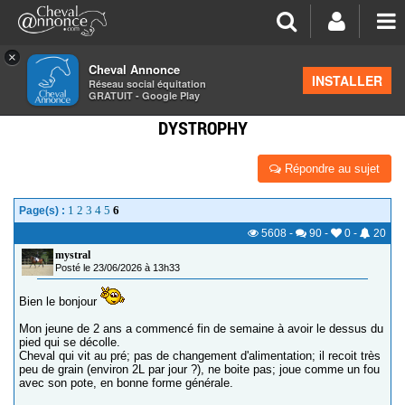
×
Cheval Annonce
Forum
>
La santé - les soins
INSTALLER
Réseau social équitation
GRATUIT - Google Play
PÉRIOPLE QUI SE DÉCOLLE - CORONARY BAND
DYSTROPHY
Répondre au sujet
1
2
3
4
5
6
Page(s) :
5608
-
90
-
0
-
20
mystral
Posté le 23/06/2026 à 13h33
Bien le bonjour
Mon jeune de 2 ans a commencé fin de semaine à avoir le dessus du
pied qui se décolle.
Cheval qui vit au pré; pas de changement d'alimentation; il recoit très
peu de grain (environ 2L par jour ?), ne boite pas; joue comme un fou
avec son pote, en bonne forme générale.