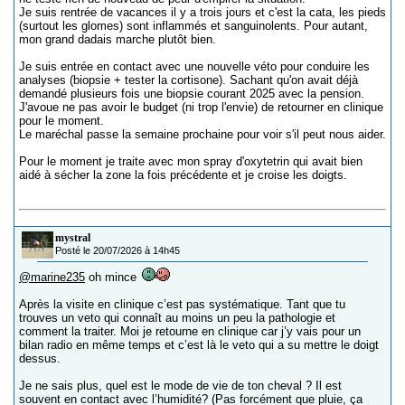
Je suis rentrée de vacances il y a trois jours et c'est la cata, les pieds
(surtout les glomes) sont inflammés et sanguinolents. Pour autant,
mon grand dadais marche plutôt bien.
Je suis entrée en contact avec une nouvelle véto pour conduire les
analyses (biopsie + tester la cortisone). Sachant qu'on avait déjà
demandé plusieurs fois une biopsie courant 2025 avec la pension.
J'avoue ne pas avoir le budget (ni trop l'envie) de retourner en clinique
pour le moment.
Le maréchal passe la semaine prochaine pour voir s'il peut nous aider.
Pour le moment je traite avec mon spray d'oxytetrin qui avait bien
aidé à sécher la zone la fois précédente et je croise les doigts.
mystral
Posté le 20/07/2026 à 14h45
@marine235
oh mince
Après la visite en clinique c’est pas systématique. Tant que tu
trouves un veto qui connaît au moins un peu la pathologie et
comment la traiter. Moi je retourne en clinique car j’y vais pour un
bilan radio en même temps et c’est là le veto qui a su mettre le doigt
dessus.
Je ne sais plus, quel est le mode de vie de ton cheval ? Il est
souvent en contact avec l’humidité? (Pas forcément que pluie, ça