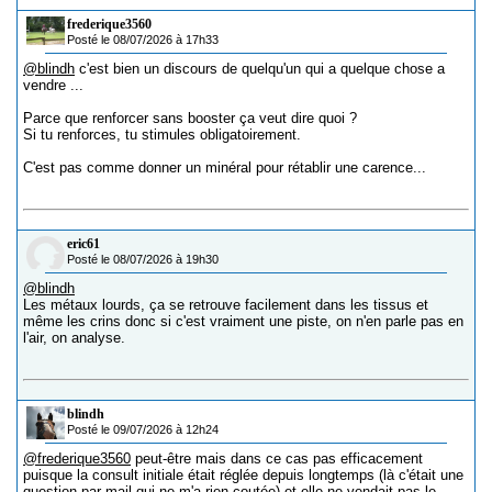
frederique3560
Posté le 08/07/2026 à 17h33
@blindh
c'est bien un discours de quelqu'un qui a quelque chose a
vendre ...
Parce que renforcer sans booster ça veut dire quoi ?
Si tu renforces, tu stimules obligatoirement.
C'est pas comme donner un minéral pour rétablir une carence...
eric61
Posté le 08/07/2026 à 19h30
@blindh
Les métaux lourds, ça se retrouve facilement dans les tissus et
même les crins donc si c'est vraiment une piste, on n'en parle pas en
l'air, on analyse.
blindh
Posté le 09/07/2026 à 12h24
@frederique3560
peut-être mais dans ce cas pas efficacement
puisque la consult initiale était réglée depuis longtemps (là c'était une
question par mail qui ne m'a rien coutée) et elle ne vendait pas le