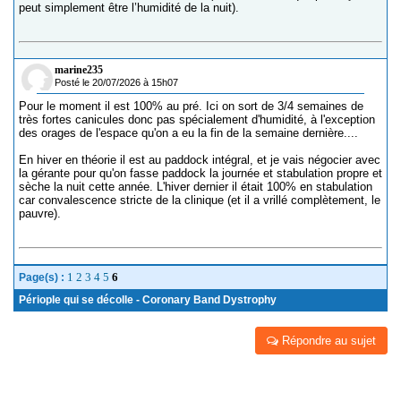
peut simplement être l’humidité de la nuit).
marine235
Posté le 20/07/2026 à 15h07
Pour le moment il est 100% au pré. Ici on sort de 3/4 semaines de
très fortes canicules donc pas spécialement d'humidité, à l'exception
des orages de l'espace qu'on a eu la fin de la semaine dernière....
En hiver en théorie il est au paddock intégral, et je vais négocier avec
la gérante pour qu'on fasse paddock la journée et stabulation propre et
sèche la nuit cette année. L'hiver dernier il était 100% en stabulation
car convalescence stricte de la clinique (et il a vrillé complètement, le
pauvre).
1
2
3
4
5
6
Page(s) :
Périople qui se décolle - Coronary Band Dystrophy
Répondre au sujet