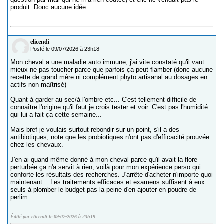
produit. Donc aucune idée.
elicendi
Posté le 09/07/2026 à 23h18
Mon cheval a une maladie auto immune, j'ai vite constaté qu'il vaut
mieux ne pas toucher parce que parfois ça peut flamber (donc aucune
recette de grand mère ni complément phyto artisanal au dosages en
actifs non maîtrisé)
Quant à garder au sec/à l'ombre etc... C'est tellement difficile de
connaître l'origine qu'il faut je crois tester et voir. C'est pas l'humidité
qui lui a fait ça cette semaine...
Mais bref je voulais surtout rebondir sur un point, s'il a des
antibiotiques, note que les probiotiques n'ont pas d'efficacité prouvée
chez les chevaux.
J'en ai quand même donné à mon cheval parce qu'il avait la flore
perturbée ça n'a servit à rien, voilà pour mon expérience perso qui
conforte les résultats des recherches. J'arrête d'acheter n'importe quoi
maintenant... Les traitements efficaces et examens suffisent à eux
seuls à plomber le budget pas la peine d'en ajouter en poudre de
perlim
Édité par elicendi le 09-07-2026 à 23h19