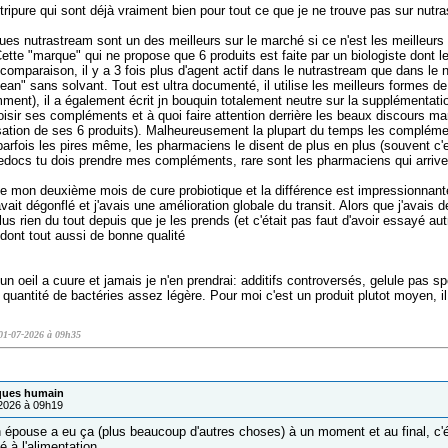
ripure qui sont déjà vraiment bien pour tout ce que je ne trouve pas sur nutr
ues nutrastream sont un des meilleurs sur le marché si ce n'est les meilleurs e
ette "marque" qui ne propose que 6 produits est faite par un biologiste dont le
comparaison, il y a 3 fois plus d'agent actif dans le nutrastream que dans le nut
lean" sans solvant. Tout est ultra documenté, il utilise les meilleurs formes 
ment), il a également écrit jn bouquin totalement neutre sur la supplémentatio
ir ses compléments et à quoi faire attention derrière les beaux discours marke
ation de ses 6 produits). Malheureusement la plupart du temps les compléme
 parfois les pires même, les pharmaciens le disent de plus en plus (souvent c
docs tu dois prendre mes compléments, rare sont les pharmaciens qui arrive
mon deuxième mois de cure probiotique et la différence est impressionnante
ait dégonflé et j'avais une amélioration globale du transit. Alors que j'avais 
us rien du tout depuis que je les prends (et c'était pas faut d'avoir essayé au
dont tout aussi de bonne qualité
té un oeil a cuure et jamais je n'en prendrai: additifs controversés, gelule pas 
 quantité de bactéries assez légère. Pour moi c'est un produit plutot moyen, i
e 01-07-2026 à 09h35
iques humain
/2026 à 09h19
 épouse a eu ça (plus beaucoup d'autres choses) à un moment et au final, c'é
é à l'alimentation.