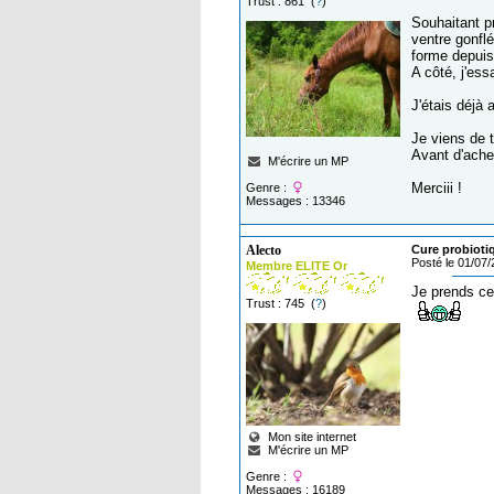
Trust : 861 (
?
)
Souhaitant pr
ventre gonflé
forme depuis
A côté, j'ess
J'étais déjà 
Je viens de t
Avant d'ache
M'écrire un MP
Merciii !
Genre :
Messages : 13346
Alecto
Cure probiot
Posté le 01/07
Membre ELITE Or
Je prends ce
Trust : 745 (
?
)
Mon site internet
M'écrire un MP
Genre :
Messages : 16189