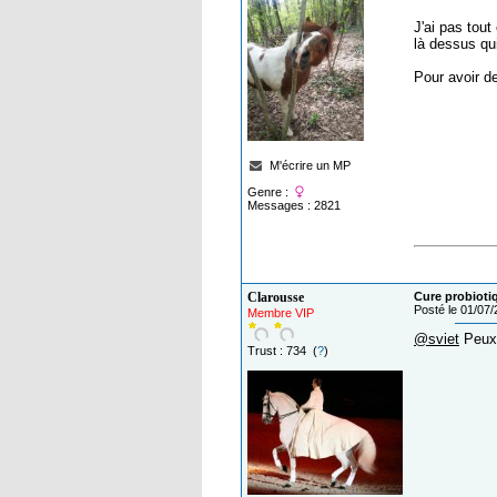
J'ai pas tou
là dessus qu
Pour avoir d
M'écrire un MP
Genre :
Messages : 2821
Clarousse
Cure probiot
Posté le 01/07
Membre VIP
@sviet
Peux 
Trust : 734 (
?
)