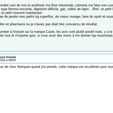
endre soin de moi et améliorer ma flore intestinale, j'aimerai me faire une cur
 type femme enceinte, digestion difficile, gaz, selles de lapin... Bref, un petit
 un petit moment maintenant.
aie de perdre mes petits kg superflus, de mieux manger, faire du sport et sous
aller en pharmacie ou je n'avais pas était très convaincu du résultat.
omber à l'instant sur la marque Cuure, les avis sont plutôt positif mais, y a 
ter tout et n'importe quoi, si vous avez des noms à me donner top moumoute,
iques humain
/2026 à 08h50
ux de chez Nutripure quand j'en prends, cette marque est excellente pour tou