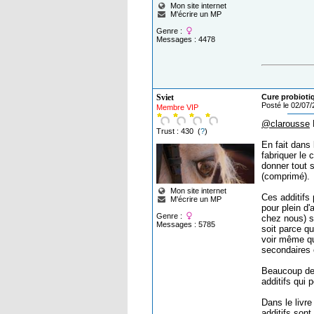
Mon site internet
M'écrire un MP
Genre :
Messages : 4478
Sviet
Cure probiot
Posté le 02/07
Membre VIP
@clarousse
H
Trust : 430 (
?
)
En fait dans 
fabriquer le 
donner tout 
(comprimé).
Mon site internet
Ces additifs
M'écrire un MP
pour plein d'
Genre :
chez nous) s
Messages : 5785
soit parce qu
voir même qu
secondaires 
Beaucoup de f
additifs qui 
Dans le livre
additifs sont