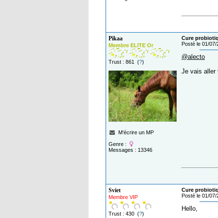
Pikaa
Cure probiot
Posté le 01/07
Membre ELITE Or
@alecto
Trust : 861 (
?
)
Je vais aller 
M'écrire un MP
Genre :
Messages : 13346
Sviet
Cure probiot
Posté le 01/07
Membre VIP
Hello,
Trust : 430 (
?
)