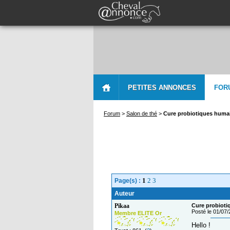
PETITES ANNONCES
FOR
Forum
>
Salon de thé
>
Cure probiotiques huma
1
2
3
Page(s) :
Auteur
Pikaa
Cure probiot
Posté le 01/07
Membre ELITE Or
Hello !