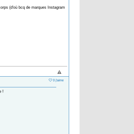
e corps (d'où bcq de marques Instagram
0 j'aime
e !