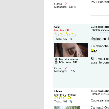
Pour l'instan
Genre :
Messages : 13346
Sviet
Cure probiot
Posté le 01/07
Membre VIP
@pikaa
oui i
Trust : 430 (
?
)
En revanche 
Si tu veux ac
Mon site internet
aussi le com
M'écrire un MP
Genre :
Messages : 5785
Elvira
Cure probiot
Posté le 01/07
Membre d'honneur
Cuure j'ai e
Trust : 409 (
?
)
J'ai testé On