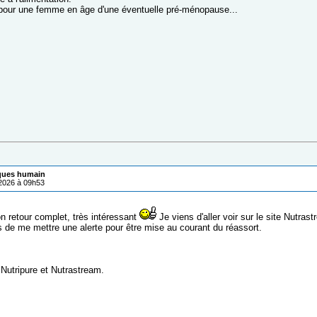
 pour une femme en âge d'une éventuelle pré-ménopause...
iques humain
/2026 à 09h53
on retour complet, très intéressant
Je viens d'aller voir sur le site Nutras
ns de me mettre une alerte pour être mise au courant du réassort.
 Nutripure et Nutrastream.