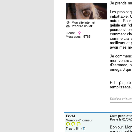
Je prends nut
Les probiotiq
imbattable. C
autres. Pour 
Mon site internet
gélule est "c
M'écrire un MP
pourquoi/com
Genre :
comment chois
Messages : 5785
commercialis
meilleurs et
avoir mes me
Je commence 
mon ventre av
d'estomac, pl
omega 3 qui 
Edit: j'ai je
remplissage,
Édité par sviet l
Eric61
Cure probiot
Posté le 01/07
Membre d'honneur
Bonjour. Mon
Trust : 84 (
?
)
pas du tout li