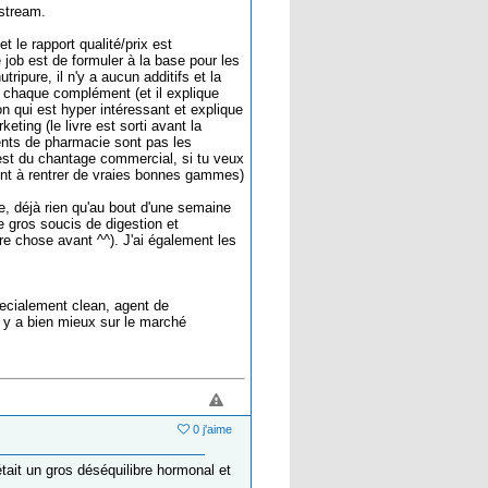
astream.
t le rapport qualité/prix est
 job est de formuler à la base pour les
ripure, il n'y a aucun additifs et la
de chaque complément (et il explique
n qui est hyper intéressant et explique
ting (le livre est sorti avant la
nts de pharmacie sont pas les
'est du chantage commercial, si tu veux
nt à rentrer de vraies bonnes gammes)
, déjà rien qu'au bout d'une semaine
de gros soucis de digestion et
tre chose avant ^^). J'ai également les
specialement clean, agent de
l y a bien mieux sur le marché
0 j'aime
tait un gros déséquilibre hormonal et