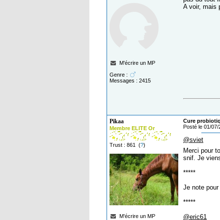
A voir, mais
M'écrire un MP
Genre :
Messages : 2415
Pikaa
Cure probiot
Posté le 01/07
Membre ELITE Or
@sviet
Trust : 861 (
?
)
Merci pour t
snif. Je vie
*****
Je note pour
*****
M'écrire un MP
@eric61