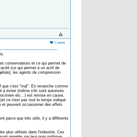
1 j'aime
is.
 les conservateurs et ce qui permet de
cacité (ce qui permet à un actif de
(gélule), les agents de compression
tif que c'est "mal". En revanche comme
ôt à éviter (même s'ils sont autorisés
crinien etc...) est remise en cause,
s (et ce n'est pas tout le temps indiqué
e et peuvent occasionner des effets
 parce que très utile, il y a différents
es plus utilisés dans l'industrie. Ces
 sont appelés par leur nom politique