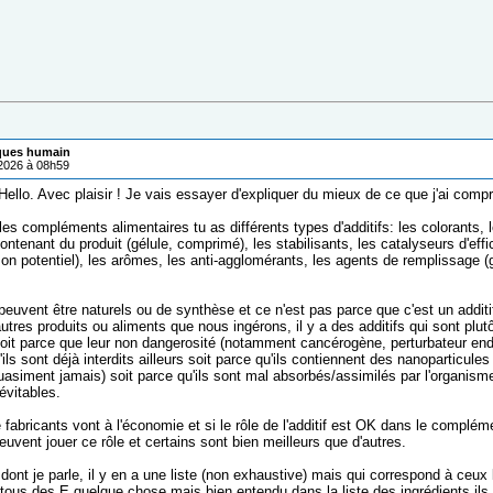
iques humain
/2026 à 08h59
ello. Avec plaisir ! Je vais essayer d'expliquer du mieux de ce que j'ai compr
les compléments alimentaires tu as différents types d'additifs: les colorants,
contenant du produit (gélule, comprimé), les stabilisants, les catalyseurs d'effi
son potentiel), les arômes, les anti-agglomérants, les agents de remplissage 
 peuvent être naturels ou de synthèse et ce n'est pas parce que c'est un addi
autres produits ou aliments que nous ingérons, il y a des additifs qui sont plut
oit parce que leur non dangerosité (notamment cancérogène, perturbateur endo
'ils sont déjà interdits ailleurs soit parce qu'ils contiennent des nanoparticule
asiment jamais) soit parce qu'ils sont mal absorbés/assimilés par l'organism
évitables.
abricants vont à l'économie et si le rôle de l'additif est OK dans le complément
peuvent jouer ce rôle et certains sont bien meilleurs que d'autres.
 dont je parle, il y en a une liste (non exhaustive) mais qui correspond à ceux l
 tous des E quelque chose mais bien entendu dans la liste des ingrédients ils