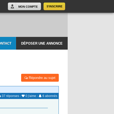
S'INSCRIRE
MON COMPTE
ONTACT
DÉPOSER UNE ANNONCE
Répondre au sujet
37
réponses
-
0
j'aime
-
6
abonnés