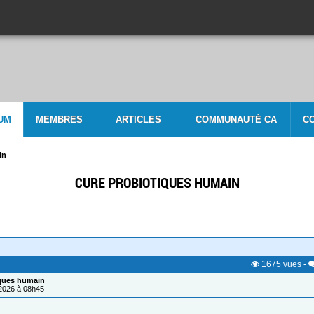
UM
MEMBRES
ARTICLES
COMMUNAUTÉ CA
C
in
CURE PROBIOTIQUES HUMAIN
1675
vues
-
iques humain
/2026 à 08h45