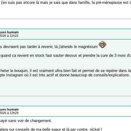
t j'en suis pas encore là mais je sais que dans famille, la pré-ménopause est ar
iques humain
/2026 à 11h10
ls devraient pas tarder à revenir, là j'attends le magnésium
quand ca revient en stock faut sauter dessus et prendre la cure de 3 mois d'
heter le bouquin, il est vraiment ultra bien fait et permet de se repérer dans l
pte Instagram où il est très actif et donne beaucoup de conseils/explications.
iques humain
/2026 à 12h29
ssayé sans voir de changement.
atera sur conseils de ma belle soeur et là par contre, nickel !