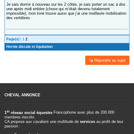
Je sais dormir à nouveau sur les 2 côtés, je sais porter un sac à dos
une après midi entière (chose qui m’était devenu totalement
impossible), mon kiné trouve aussi que j’ai une meilleure mobilisation
des vertèbres.
1
2
Page(s) :
Hernie discale et équitation
Répondre au sujet
CHEVAL ANNONCE
er
1
réseau social équestre
Francophone avec plus de 200.000
membres inscrits.
CA propose aux cavaliers une multitude de
services
au profit de leur
passion :