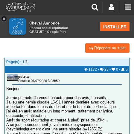
×
Cheval Annonce
Forum
>
Discussions générales
INSTALLER
Réseau social équitation
GRATUIT - Google Play
HERNIE DISCALE ET ÉQUITATION
Répondre au sujet
1
2
Page(s) :
1172
-
23
-
0
-
5
pucette
Posté le 01/07/2026 à 08h50
Bonjour
Je me permets de vous contacter pour des avis, conseils...
Jai eu une hernie discale L5-S1 l annee dernière avec douleurs
importantes dans le bas du dos et sur le trajet du nerf sciatique...
j'ai été en arrêt maladie un long moment, traitement par lyrica,
corticoide, 6 infiltrations..
Arrêt du sport (équitation et course à pied) 'prise de 15kg...
A ce jour, heureusement je vais mieux physiquement
(psychologiquement c'est une autre histoire &#128517;)
Je n ai toujours pas repris l' équitation (j'ai testé le pilate, la piscine