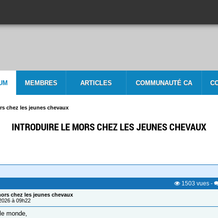
UM
MEMBRES
ARTICLES
COMMUNAUTÉ CA
C
ors chez les jeunes chevaux
INTRODUIRE LE MORS CHEZ LES JEUNES CHEVAUX
1503
vues
-
mors chez les jeunes chevaux
/2026 à 09h22
 le monde,