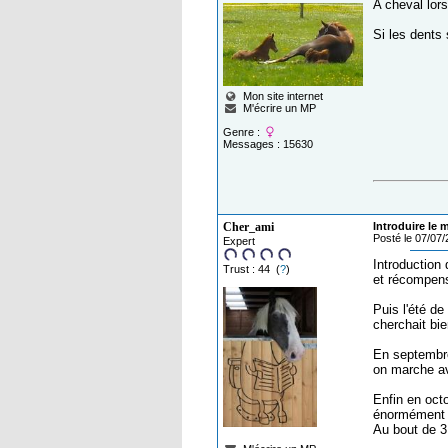
A cheval lor
Si les dents 
Mon site internet
M'écrire un MP
Genre :
Messages : 15630
Cher_ami
Introduire le 
Posté le 07/07
Expert
Introduction 
Trust : 44 (
?
)
et récompens
Puis l'été de
cherchait bie
En septembre
on marche ave
Enfin en oct
énormément d
Au bout de 3