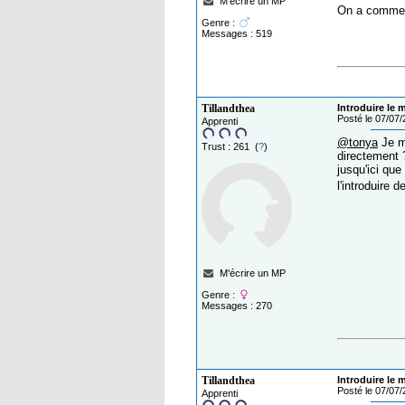
M'écrire un MP
On a commenc
Genre :
Messages : 519
Tillandthea
Introduire le 
Posté le 07/07
Apprenti
@tonya
Je me
Trust : 261 (
?
)
directement 
jusqu'ici que
l'introduire 
M'écrire un MP
Genre :
Messages : 270
Tillandthea
Introduire le 
Posté le 07/07
Apprenti