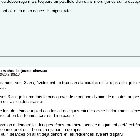
s du débourrage mais toujours en parallèle d'un sans mors (rênes sur le caveç
sont ok et la main douce: ils pigent vite.
mors chez les jeunes chevaux
/2026 à 10h13
du mors vers 3 ans, évidement ce truc dans la bouche ne lui a pas plu, je lui m
ait
 ses 3 ans je lui mettais le bridon avec le mors une dizaine de minutes au pré.
n sûr à s'en débarrasser
 lors de séance à pieds on faisait quelques minutes avec bridon+mors+rênes de
c et on fait tourner, ça s'est bien passé
obre on a démarré les longues rênes, première séance ma jument a été extr
e métier et en 1 heure ma jument a compris
 ou 4 séances on allait déjà dehors et les réticences avaient disparu