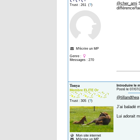
@cher_ami
S
Trust : 261 (
?
)
différence/fa
M'écrire un MP
Genre :
Messages : 270
Tonya
Introduire le 
Posté le 07/07
Membre ELITE Or
@tillandthea
Trust : 305 (
?
)
J’ai baladé 
Lui adorait m
Mon site internet
M'écrire un MP