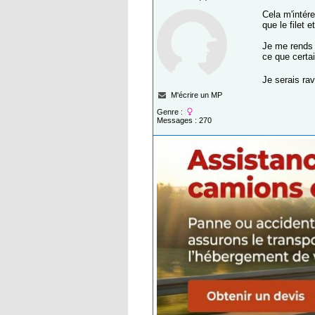
Cela m'intére
que le filet 
Je me rends 
ce que certai
Je serais rav
M'écrire un MP
Genre :
Messages : 270