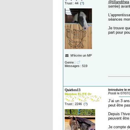
@tillandthea
Trust : 44 (
?
)
serrée) avant
L'apprentiss
séances mont
Je trouve que
part pour pou
M'écrire un MP
Genre :
Messages : 519
Quiebro13
Introduire le 
Posté le 07/07
Membre ELITE Or
J’ai un 3 ans
Trust : 2246 (
?
)
peut être pas
Depuis l’hive
peuvent être 
Je compte de