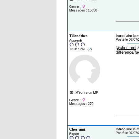
Genre :
Messages : 15630
Tillandthea
Introduire le 
Posté le 07/07
Apprenti
@cher_ami
S
Trust : 261 (
?
)
différence/fa
M'écrire un MP
Genre :
Messages : 270
Cher_ami
Introduire le 
Posté le 07/07
Expert