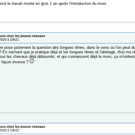
é le travail monté en gros 1 an après l'introduction du mors
mors chez les jeunes chevaux
/2026 à 10h21
 pose justement la question des longues rênes, dans le sens où l'on peut don
? En sachant que je pratique déjà et les longues rênes et l'attelage, d'où ma 
 sur les chevaux déjà débourrés, et qui connaissent déjà le mors, ça m'intéres
de façon inverse ?
mors chez les jeunes chevaux
/2026 à 10h22