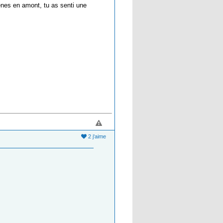
ênes en amont, tu as senti une
2 j'aime