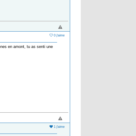
0 j'aime
ênes en amont, tu as senti une
1 j'aime