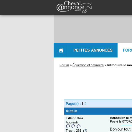
PETITES ANNONCES
FOR
Forum
>
Équitation et cavaliers
>
Introduire le m
1
2
Page(s) :
Auteur
Tillandthea
Introduire le 
Posté le 07/07
Apprenti
Bonjour tout
Trust : 261 (
?
)