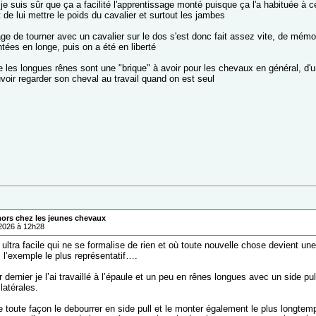
je suis sûr que ça a facilité l'apprentissage monté puisque ça l'a habituée à 
 de lui mettre le poids du cavalier et surtout les jambes
age de tourner avec un cavalier sur le dos s'est donc fait assez vite, de mémo
ées en longe, puis on a été en liberté
 les longues rênes sont une "brique" à avoir pour les chevaux en général, d'u
voir regarder son cheval au travail quand on est seul
mors chez les jeunes chevaux
/2026 à 12h28
 ultra facile qui ne se formalise de rien et où toute nouvelle chose devient u
 l’exemple le plus représentatif….
r dernier je l’ai travaillé à l’épaule et un peu en rênes longues avec un side pull
latérales.
 toute façon le debourrer en side pull et le monter également le plus longtemp