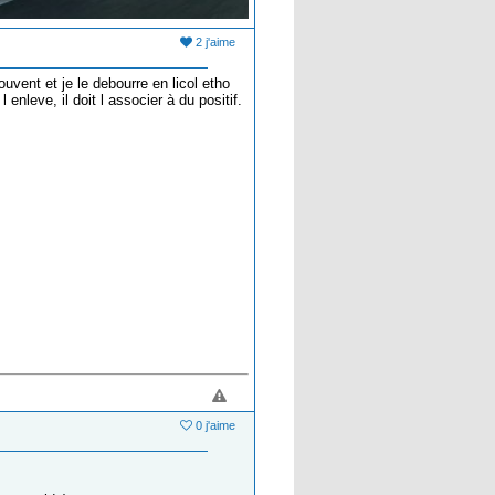
2 j'aime
uvent et je le debourre en licol etho
 enleve, il doit l associer à du positif.
0 j'aime