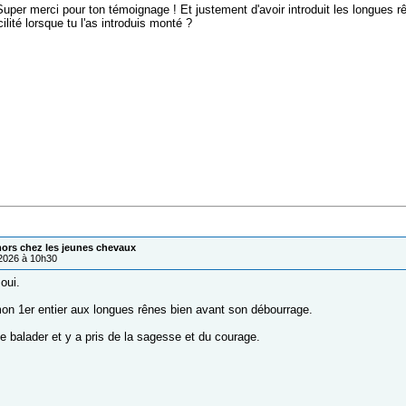
uper merci pour ton témoignage ! Et justement d'avoir introduit les longues r
cilité lorsque tu l'as introduis monté ?
mors chez les jeunes chevaux
/2026 à 10h30
oui.
mon 1er entier aux longues rênes bien avant son débourrage.
e balader et y a pris de la sagesse et du courage.