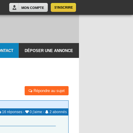
S'INSCRIRE
MON COMPTE
ONTACT
DÉPOSER UNE ANNONCE
Répondre au sujet
16
réponses
-
0
j'aime
-
2
abonnés