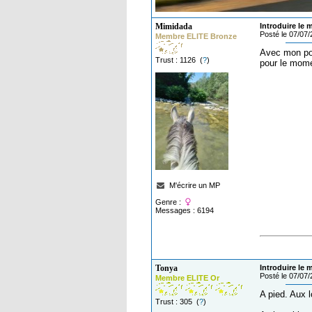
Mimidada
Introduire le 
Posté le 07/07
Membre ELITE Bronze
Avec mon poul
Trust : 1126 (
?
)
pour le momen
M'écrire un MP
Genre :
Messages : 6194
Tonya
Introduire le 
Posté le 07/07
Membre ELITE Or
A pied. Aux l
Trust : 305 (
?
)