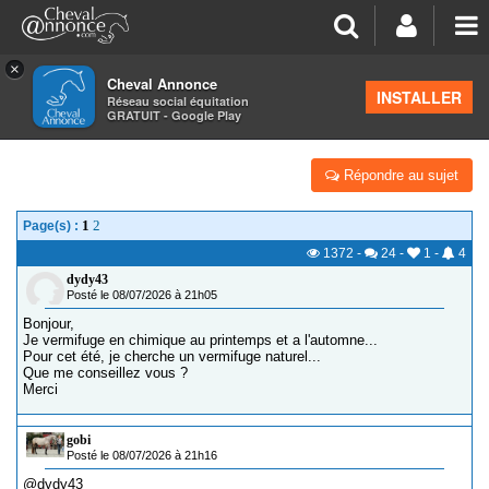
×
Cheval Annonce
Forum
>
La santé - les soins
INSTALLER
Réseau social équitation
GRATUIT - Google Play
QUEL VERMIFUGE NATUREL ?
Répondre au sujet
1
2
Page(s) :
1372
-
24
-
1
-
4
dydy43
Posté le 08/07/2026 à 21h05
Bonjour,
Je vermifuge en chimique au printemps et a l'automne...
Pour cet été, je cherche un vermifuge naturel...
Que me conseillez vous ?
Merci
gobi
Posté le 08/07/2026 à 21h16
@dydy43