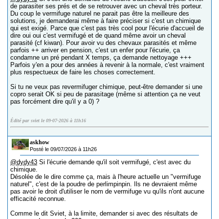
de parasiter ses prés et de se retrouver avec un cheval très porteur.
Du coup le vermifuge naturel ne parait pas être la meilleure des
solutions, je demanderai même à faire préciser si c'est un chimique
qui est exigé. Parce que c'est pas très cool pour l'écurie d'accueil de
dire oui oui c'est vermifugé et de quand même avoir un cheval
parasité (cf kiwan). Pour avoir vu des chevaux parasités et même
parfois ++ arriver en pension, c'est un enfer pour l'écurie, ça
condamne un pré pendant X temps, ça demande nettoyage +++
Parfois y'en a pour des années à revenir à la normale, c'est vraiment
plus respectueux de faire les choses correctement.
Si tu ne veux pas revermifuger chimique, peut-être demander si une
copro serait OK si peu de parasitage (même si attention ça ne veut
pas forcément dire qu'il y a 0) ?
Édité par sviet le 09-07-2026 à 11h16
askhow
Posté le 09/07/2026 à 11h26
@dydy43
Si l'écurie demande qu'il soit vermifugé, c'est avec du
chimique.
Désolée de le dire comme ça, mais à l'heure actuelle un "vermifuge
naturel", c'est de la poudre de perlimpinpin. Ils ne devraient même
pas avoir le droit d'utiliser le nom de vermifuge vu qu'ils n'ont aucune
efficacité reconnue.
Comme le dit Sviet, à la limite, demander si avec des résultats de