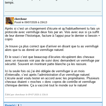
temps.
cherchour
Posté le 09/07/2026 à 15h13
Après si c’est un changement d’écurie et qu’habituellement tu fais un
protocole avec vermifuge deux fois par an. Vois avec eux si ça suffit
de leur donner l’historique, facture à l’appui pour le dernier si besoin +
copro
Je trouve ça plus correct que d’arriver en disant que tu as vermifugé
alors que tu as donné un vermifuge naturel.
Et le souci c’est que beaucoup d’écuries récupèrent des chevaux
avec un mauvais voir pas de suivi donc demandent un vermifuge par
sécurité. Souvent en montrant patte blanche ça les rassure.
Ici la seule fois où j’ai été obligée de vermifuger à un mois
d’intervalle, c’est après l’administration d’un vermifuge naturel.
L’écurie avait voulu tester en accord avec les propriétaires. Plusieurs
chevaux étaient « moches » donc copros de contrôle et vermifuge
chimique derrière. Ça a vacciné tout le monde sur le naturel
Édité par cherchour le 09-07-2026 à 15h14
1
2
Page(s) :