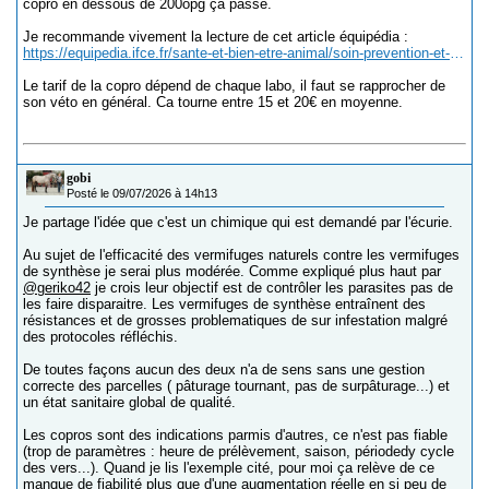
copro en dessous de 200opg ça passe.
Je recommande vivement la lecture de cet article équipédia :
https://equipedia.ifce.fr/sante-et-bien-etre-animal/soin-prevention-et-medication/prevention/protocole-de-vermifugation-pour-les-equides-de-plus-d-un-an
Le tarif de la copro dépend de chaque labo, il faut se rapprocher de
son véto en général. Ca tourne entre 15 et 20€ en moyenne.
gobi
Posté le 09/07/2026 à 14h13
Je partage l'idée que c'est un chimique qui est demandé par l'écurie.
Au sujet de l'efficacité des vermifuges naturels contre les vermifuges
de synthèse je serai plus modérée. Comme expliqué plus haut par
@geriko42
je crois leur objectif est de contrôler les parasites pas de
les faire disparaitre. Les vermifuges de synthèse entraînent des
résistances et de grosses problematiques de sur infestation malgré
des protocoles réfléchis.
De toutes façons aucun des deux n'a de sens sans une gestion
correcte des parcelles ( pâturage tournant, pas de surpâturage...) et
un état sanitaire global de qualité.
Les copros sont des indications parmis d'autres, ce n'est pas fiable
(trop de paramètres : heure de prélèvement, saison, périodedy cycle
des vers...). Quand je lis l'exemple cité, pour moi ça relève de ce
manque de fiabilité plus que d'une augmentation réelle en si peu de