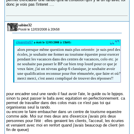
donc je vois pas l'interet ....
sabine32
Posté le 12/03/2008 à 20h58
clearette57
a écrit le 12/03/2008 à 13h01:
alors presque même question mais plus orientée: je suis prof des
écoles, je souhaite me former au tourisme équestre pour exercer
pendant les vacances dans des centres de vacances, colo etc. je
ne souhaite pas passer le BP car bien trop lourd pour ce que je
veux faire, j'ai un niveau galop 6 classique, je souhaite avoir
une qualification reconnue pour être rémunérée, que faire et où?
merci merci, c'est assez compliqué de trouver des réponses!!
pour encadrer seul une rando il faut avoir l'ate, le guide ou le bpjeps.
sinon tu peut passer le bafa avec equitation en perfectionnement. ca
permet de travailler dans des colos mais ce n'est pas toi qui
organiseras seul la rando.
ou encore te faire embaucher dans un centre de tourisme equestre
comme aide. Moi sur mes deux ans d'exercice j'avais pris deux
personnes pour l'été : elles geraient les clients, l'acceuil, les écuries
et venaient avec moi en renfort quand j'avais beaucoup de client (en
fin de queue)