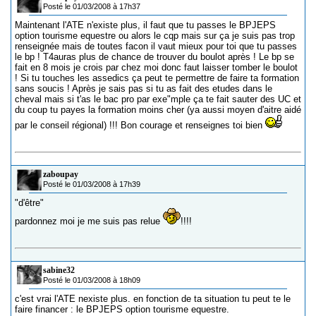
Posté le 01/03/2008 à 17h37
Maintenant l'ATE n'existe plus, il faut que tu passes le BPJEPS
option tourisme equestre ou alors le cqp mais sur ça je suis pas trop
renseignée mais de toutes facon il vaut mieux pour toi que tu passes
le bp ! T4auras plus de chance de trouver du boulot après ! Le bp se
fait en 8 mois je crois par chez moi donc faut laisser tomber le boulot
! Si tu touches les assedics ça peut te permettre de faire ta formation
sans soucis ! Après je sais pas si tu as fait des etudes dans le
cheval mais si t'as le bac pro par exe"mple ça te fait sauter des UC et
du coup tu payes la formation moins cher (ya aussi moyen d'aitre aidé
par le conseil régional) !!! Bon courage et renseignes toi bien
zaboupay
Posté le 01/03/2008 à 17h39
"d'être"
pardonnez moi je me suis pas relue
!!!!
sabine32
Posté le 01/03/2008 à 18h09
c'est vrai l'ATE nexiste plus. en fonction de ta situation tu peut te le
faire financer : le BPJEPS option tourisme equestre.