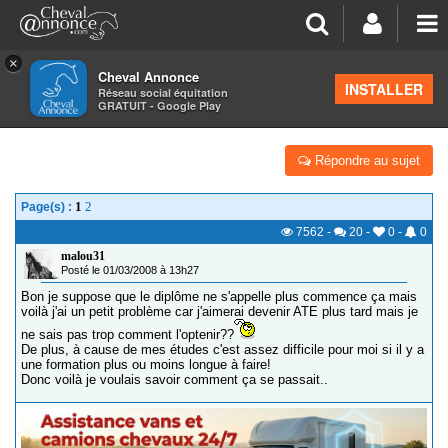
×
Cheval Annonce
Forum
>
Formations équestres
INSTALLER
Réseau social équitation
GRATUIT - Google Play
ACCOMPAGNATEUR DE TOURISME ÉQUESTRE
Répondre au sujet
1
2
Page(s) :
7562
-
20
-
0
-
0
malou31
Posté le 01/03/2008 à 13h27
Bon je suppose que le diplôme ne s'appelle plus commence ça mais
voilà j'ai un petit problème car j'aimerai devenir ATE plus tard mais je
ne sais pas trop comment l'optenir??
De plus, à cause de mes études c'est assez difficile pour moi si il y a
une formation plus ou moins longue à faire!
Donc voilà je voulais savoir comment ça se passait..