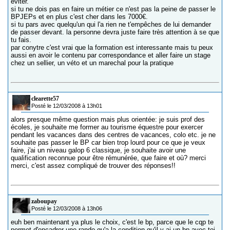
éviter.
si tu ne dois pas en faire un métier ce n'est pas la peine de passer le
BPJEPs et en plus c'est cher dans les 7000€.
si tu pars avec quelqu'un qui l'a rien ne t'empêches de lui demander
de passer devant. la personne devra juste faire très attention à se que
tu fais.
par conytre c'est vrai que la formation est interessante mais tu peux
aussi en avoir le contenu par correspondance et aller faire un stage
chez un sellier, un véto et un marechal pour la pratique
clearette57
Posté le 12/03/2008 à 13h01
alors presque même question mais plus orientée: je suis prof des
écoles, je souhaite me former au tourisme équestre pour exercer
pendant les vacances dans des centres de vacances, colo etc. je ne
souhaite pas passer le BP car bien trop lourd pour ce que je veux
faire, j'ai un niveau galop 6 classique, je souhaite avoir une
qualification reconnue pour être rémunérée, que faire et où? merci
merci, c'est assez compliqué de trouver des réponses!!
zaboupay
Posté le 12/03/2008 à 13h06
euh ben maintenant ya plus le choix, c'est le bp, parce que le cqp te
permet d'encadrer une rando qu'a la condition qu'il y ai un bp avec toi