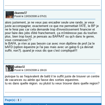
clearette57
Posté le 13/03/2008 à 07h31
alors justement, je ne veux pas encadrer seule une rando, je veux
juste accompagner, exactement ce que me permettait l'ATE, le BP je
ne le ferai pas car cela demande trop d'investissement financier et
pour faire des jobs d'été franchement, ça m'intéresse pas du tout!en
plus, bien trop lourd, je pensais au BAPAAT ou qch dans le genre,
vous connaissez??
le BAFA, je n'en ai pas besoin car avec mon diplôme de prof j'ai le
bAFD (option équestre je l'ai pas mais avec un galop 6 ça devrait
suffir, non?)..quand je vous dis que c'est compliqué!!!
sabine32
Posté le 13/03/2008 à 16h16
puisque tu as l'equivalent de bafd il te suffit juste de trouver un centre
de vacances ou aérée qui fasse des sorties equestres.
tu es dans quelle région. ou plutot tu veux trouver dans quelle region?
1
2
Page(s) :