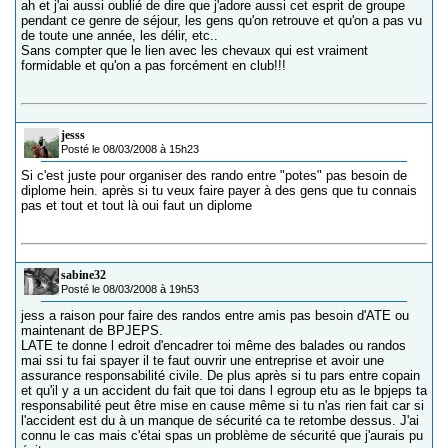
ah et j'ai aussi oublié de dire que j'adore aussi cet esprit de groupe
pendant ce genre de séjour, les gens qu'on retrouve et qu'on a pas vu
de toute une année, les délir, etc..
Sans compter que le lien avec les chevaux qui est vraiment
formidable et qu'on a pas forcément en club!!!
jesss
Posté le 08/03/2008 à 15h23
Si c'est juste pour organiser des rando entre "potes" pas besoin de
diplome hein. après si tu veux faire payer à des gens que tu connais
pas et tout et tout là oui faut un diplome
sabine32
Posté le 08/03/2008 à 19h53
jess a raison pour faire des randos entre amis pas besoin d'ATE ou
maintenant de BPJEPS.
LATE te donne l edroit d'encadrer toi même des balades ou randos
mai ssi tu fai spayer il te faut ouvrir une entreprise et avoir une
assurance responsabilité civile. De plus après si tu pars entre copain
et qu'il y a un accident du fait que toi dans l egroup etu as le bpjeps ta
responsabilité peut être mise en cause même si tu n'as rien fait car si
l'accident est du à un manque de sécurité ca te retombe dessus. J'ai
connu le cas mais c'étai spas un problème de sécurité que j'aurais pu