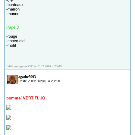
-ciel
-bordeaux
-marron
-marine
Page 3
-rouge
-choco ciel
-motif
Edité par agathe5993 le 15-11-2010 à 20h07
agathe5993
Posté le 09/01/2010 à 20h50
pomme/ VERT FLUO