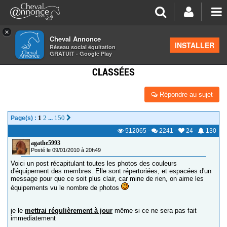
×
Cheval Annonce
Forum
>
Équipements
INSTALLER
Réseau social équitation
GRATUIT - Google Play
LES COULEURS D'ÉQUIPEMENTS ÉQUESTRES
CLASSÉES
Répondre au sujet
1
2
150
Page(s) :
...
512065
-
2241
-
24
-
130
agathe5993
Posté le 09/01/2010 à 20h49
Voici un post récapitulant toutes les photos des couleurs
d'équipement des membres. Elle sont répertoriées, et espacées d'un
message pour que ce soit plus clair, car mine de rien, on aime les
équipements vu le nombre de photos
je le
mettrai régulièrement à jour
même si ce ne sera pas fait
immediatement