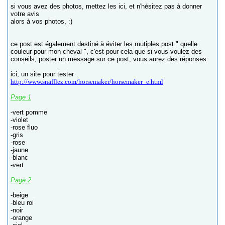
si vous avez des photos, mettez les ici, et n'hésitez pas à donner
votre avis
alors à vos photos, :)
ce post est également destiné à éviter les mutiples post " quelle
couleur pour mon cheval ", c'est pour cela que si vous voulez des
conseils, poster un message sur ce post, vous aurez des réponses
ici, un site pour tester
http://www.snafflez.com/horsemaker/horsemaker_e.html
Page 1
-vert pomme
-violet
-rose fluo
-gris
-rose
-jaune
-blanc
-vert
Page 2
-beige
-bleu roi
-noir
-orange